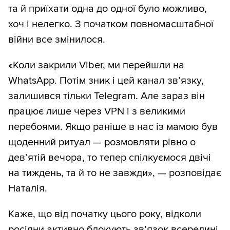
та й приїхати одна до одної було можливо,
хоч і нелегко. З початком повномасштабної
війни все змінилося.
«Коли закрили Viber, ми перейшли на
WhatsApp. Потім зник і цей канал зв’язку,
залишився тільки Telegram. Але зараз він
працює лише через VPN і з великими
перебоями. Якщо раніше в нас із мамою був
щоденний ритуал — розмовляти рівно о
дев’ятій вечора, то тепер спілкуємося двічі
на тиждень, та й то не завжди», — розповідає
Наталія.
Каже, що від початку цього року, відколи
росіяни активно блокують зв’язок всередині