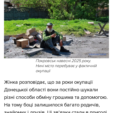
Покровськ навесні 2025 року.
Нині місто перебуває у фактичній
окупації
Жінка розповідає, що за роки окупації
Донецької області вони постійно шукали
різні способи обміну грошима та допомогою.
На тому боці залишилося багато родичів,
знайомих і друзів. Ці зв’язки стали в пригоді