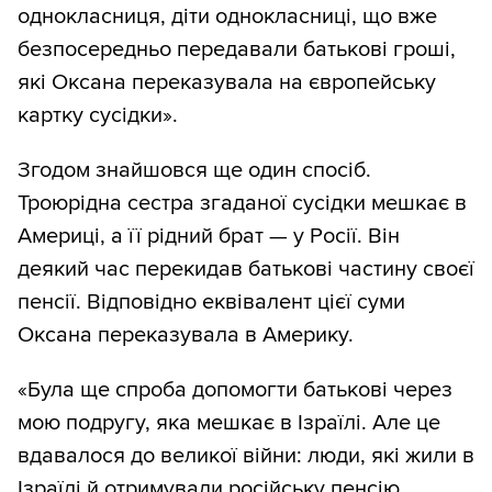
однокласниця, діти однокласниці, що вже
безпосередньо передавали батькові гроші,
які Оксана переказувала на європейську
картку сусідки».
Згодом знайшовся ще один спосіб.
Троюрідна сестра згаданої сусідки мешкає в
Америці, а її рідний брат — у Росії. Він
деякий час перекидав батькові частину своєї
пенсії. Відповідно еквівалент цієї суми
Оксана переказувала в Америку.
«Була ще спроба допомогти батькові через
мою подругу, яка мешкає в Ізраїлі. Але це
вдавалося до великої війни: люди, які жили в
Ізраїлі й отримували російську пенсію,