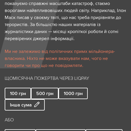
показуємо справжні масштаби катастроф, стаємо
ворогами найвпливовіших людей світу. Наприклад, Ілон
Маск писав у своєму твіті, що нас треба прирівняти до
терористів. За більшістю наших матеріалів із
журналістики даних — місяці кропіткої роботи й сотні
перевірених джерел інформації.
Ми не залежимо від політичних примх мільйонера-
власника. Ніхто не може вказувати нам, чого не
говорити чи про що не повідомляти.
ЩОМІСЯЧНА ПОЖЕРТВА ЧЕРЕЗ LIQPAY
100
грн
500
грн
1000
грн
Інша сума
АБО