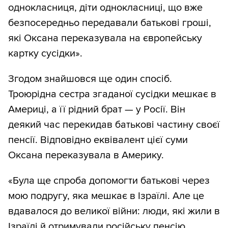
однокласниця, діти однокласниці, що вже
безпосередньо передавали батькові гроші,
які Оксана переказувала на європейську
картку сусідки».
Згодом знайшовся ще один спосіб.
Троюрідна сестра згаданої сусідки мешкає в
Америці, а її рідний брат — у Росії. Він
деякий час перекидав батькові частину своєї
пенсії. Відповідно еквівалент цієї суми
Оксана переказувала в Америку.
«Була ще спроба допомогти батькові через
мою подругу, яка мешкає в Ізраїлі. Але це
вдавалося до великої війни: люди, які жили в
Ізраїлі й отримували російську пенсію,