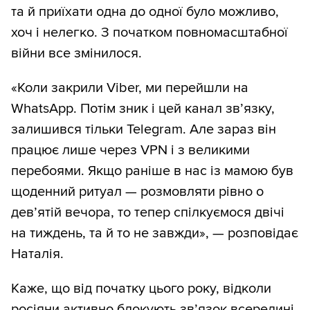
та й приїхати одна до одної було можливо,
хоч і нелегко. З початком повномасштабної
війни все змінилося.
«Коли закрили Viber, ми перейшли на
WhatsApp. Потім зник і цей канал зв’язку,
залишився тільки Telegram. Але зараз він
працює лише через VPN і з великими
перебоями. Якщо раніше в нас із мамою був
щоденний ритуал — розмовляти рівно о
дев’ятій вечора, то тепер спілкуємося двічі
на тиждень, та й то не завжди», — розповідає
Наталія.
Каже, що від початку цього року, відколи
росіяни активно блокують зв’язок всередині