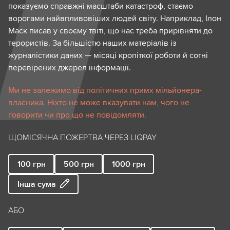
показуємо справжні масштаби катастроф, стаємо
ворогами найвпливовіших людей світу. Наприклад, Ілон
Маск писав у своєму твіті, що нас треба прирівняти до
терористів. За більшістю наших матеріалів із
журналістики даних — місяці кропіткої роботи й сотні
перевірених джерел інформації.
Ми не залежимо від політичних примх мільйонера-
власника. Ніхто не може вказувати нам, чого не
говорити чи про що не повідомляти.
ЩОМІСЯЧНА ПОЖЕРТВА ЧЕРЕЗ LIQPAY
100
грн
500
грн
1000
грн
Інша сума
АБО