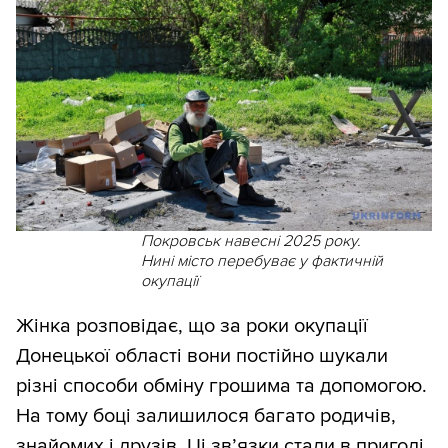
Покровськ навесні 2025 року.
Нині місто перебуває у фактичній
окупації
Жінка розповідає, що за роки окупації
Донецької області вони постійно шукали
різні способи обміну грошима та допомогою.
На тому боці залишилося багато родичів,
знайомих і друзів. Ці зв’язки стали в пригоді