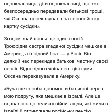
однокласниця, діти однокласниці, що вже
безпосередньо передавали батькові гроші,
які Оксана переказувала на європейську
картку сусідки».
Згодом знайшовся ще один спосіб.
Троюрідна сестра згаданої сусідки мешкає в
Америці, а її рідний брат — у Росії. Він
деякий час перекидав батькові частину своєї
пенсії. Відповідно еквівалент цієї суми
Оксана переказувала в Америку.
«Була ще спроба допомогти батькові через
мою подругу, яка мешкає в Ізраїлі. Але це
вдавалося до великої війни: люди, які жили в
Ізраїлі й отримували російську пенсію,