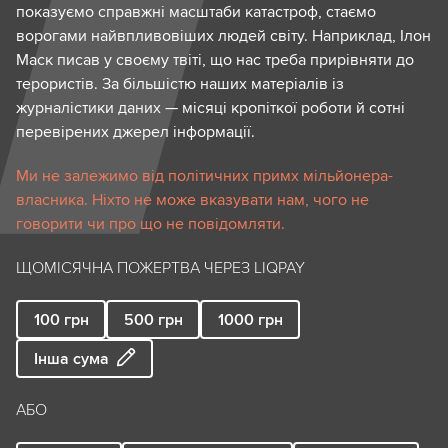
показуємо справжні масштаби катастроф, стаємо
ворогами найвпливовіших людей світу. Наприклад, Ілон
Маск писав у своєму твіті, що нас треба прирівняти до
терористів. За більшістю наших матеріалів із
журналістики даних — місяці кропіткої роботи й сотні
перевірених джерел інформації.
Ми не залежимо від політичних примх мільйонера-
власника. Ніхто не може вказувати нам, чого не
говорити чи про що не повідомляти.
ЩОМІСЯЧНА ПОЖЕРТВА ЧЕРЕЗ LIQPAY
100
грн
500
грн
1000
грн
Інша сума
АБО