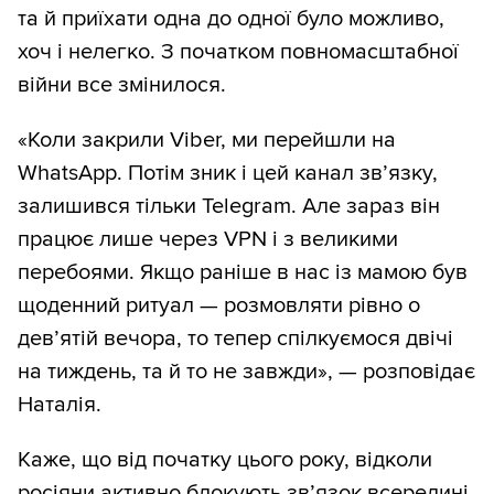
та й приїхати одна до одної було можливо,
хоч і нелегко. З початком повномасштабної
війни все змінилося.
«Коли закрили Viber, ми перейшли на
WhatsApp. Потім зник і цей канал зв’язку,
залишився тільки Telegram. Але зараз він
працює лише через VPN і з великими
перебоями. Якщо раніше в нас із мамою був
щоденний ритуал — розмовляти рівно о
дев’ятій вечора, то тепер спілкуємося двічі
на тиждень, та й то не завжди», — розповідає
Наталія.
Каже, що від початку цього року, відколи
росіяни активно блокують зв’язок всередині