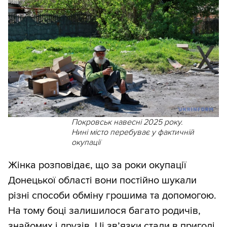
Покровськ навесні 2025 року.
Нині місто перебуває у фактичній
окупації
Жінка розповідає, що за роки окупації
Донецької області вони постійно шукали
різні способи обміну грошима та допомогою.
На тому боці залишилося багато родичів,
знайомих і друзів. Ці зв’язки стали в пригоді