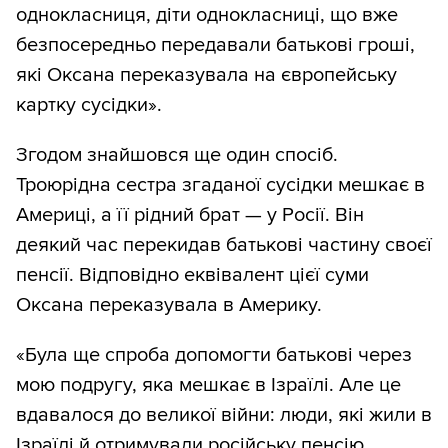
однокласниця, діти однокласниці, що вже
безпосередньо передавали батькові гроші,
які Оксана переказувала на європейську
картку сусідки».
Згодом знайшовся ще один спосіб.
Троюрідна сестра згаданої сусідки мешкає в
Америці, а її рідний брат — у Росії. Він
деякий час перекидав батькові частину своєї
пенсії. Відповідно еквівалент цієї суми
Оксана переказувала в Америку.
«Була ще спроба допомогти батькові через
мою подругу, яка мешкає в Ізраїлі. Але це
вдавалося до великої війни: люди, які жили в
Ізраїлі й отримували російську пенсію,