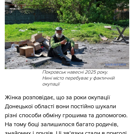
Покровськ навесні 2025 року.
Нині місто перебуває у фактичній
окупації
Жінка розповідає, що за роки окупації
Донецької області вони постійно шукали
різні способи обміну грошима та допомогою.
На тому боці залишилося багато родичів,
знайомих і друзів. Ці зв’язки стали в пригоді