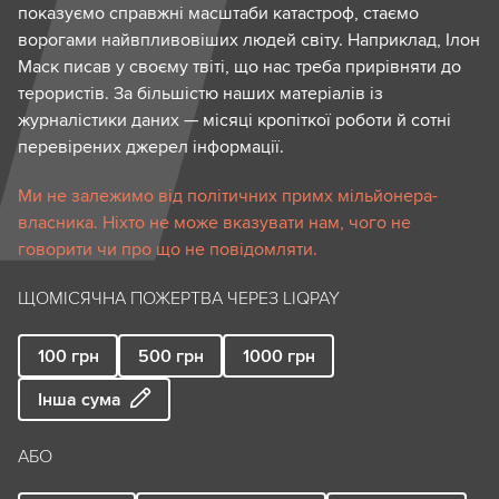
показуємо справжні масштаби катастроф, стаємо
ворогами найвпливовіших людей світу. Наприклад, Ілон
Маск писав у своєму твіті, що нас треба прирівняти до
терористів. За більшістю наших матеріалів із
журналістики даних — місяці кропіткої роботи й сотні
перевірених джерел інформації.
Ми не залежимо від політичних примх мільйонера-
власника. Ніхто не може вказувати нам, чого не
говорити чи про що не повідомляти.
ЩОМІСЯЧНА ПОЖЕРТВА ЧЕРЕЗ LIQPAY
100
грн
500
грн
1000
грн
Інша сума
АБО