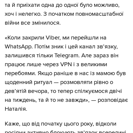
та й приїхати одна до одної було можливо,
хоч і нелегко. З початком повномасштабної
війни все змінилося.
«Коли закрили Viber, ми перейшли на
WhatsApp. Потім зник і цей канал зв’язку,
залишився тільки Telegram. Але зараз він
працює лише через VPN і з великими
перебоями. Якщо раніше в нас із мамою був
щоденний ритуал — розмовляти рівно о
дев’ятій вечора, то тепер спілкуємося двічі
на тиждень, та й то не завжди», — розповідає
Наталія.
Каже, що від початку цього року, відколи
росіяни активно блокують зв’язок всередині