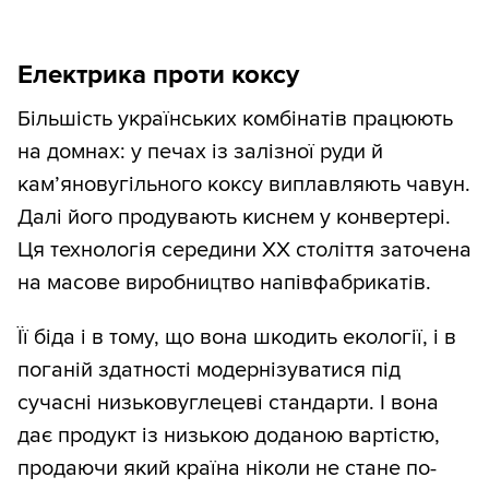
Електрика проти коксу
Більшість українських комбінатів працюють
на домнах: у печах із залізної руди й
кам’яновугільного коксу виплавляють чавун.
Далі його продувають киснем у конвертері.
Ця технологія середини ХХ століття заточена
на масове виробництво напівфабрикатів.
Її біда і в тому, що вона шкодить екології, і в
поганій здатності модернізуватися під
сучасні низьковуглецеві стандарти. І вона
дає продукт із низькою доданою вартістю,
продаючи який країна ніколи не стане по-