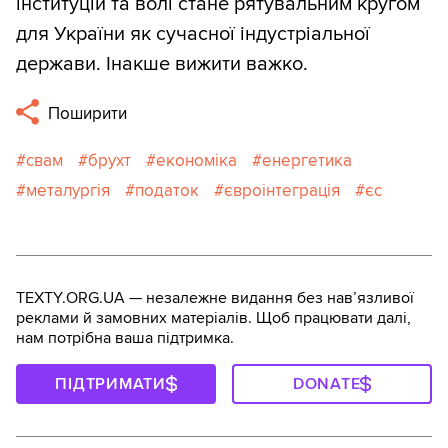
інституцій та волі стане рятувальним кругом
для України як сучасної індустріальної
держави. Інакше вижити важко.
Поширити
свам
брухт
економіка
енергетика
металургія
податок
євроінтеграція
єс
TEXTY.ORG.UA — незалежне видання без навʼязливої
реклами й замовних матеріалів. Щоб працювати далі,
нам потрібна ваша підтримка.
ПІДТРИМАТИ
DONATE