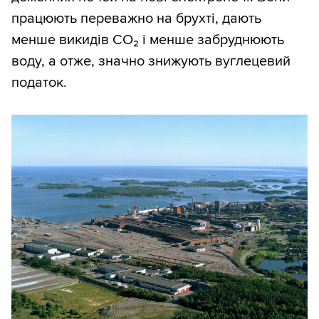
працюють переважно на брухті, дають
менше викидів CO₂ і менше забруднюють
воду, а отже, значно знижують вуглецевий
податок.