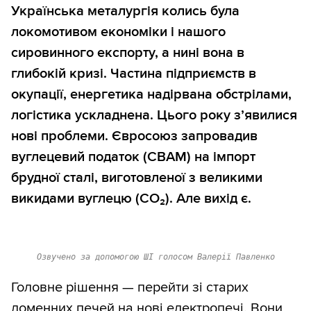
Українська металургія колись була
локомотивом економіки і нашого
сировинного експорту, а нині вона в
глибокій кризі. Частина підприємств в
окупації, енергетика надірвана обстрілами,
логістика ускладнена. Цього року з’явилися
нові проблеми. Євросоюз запровадив
вуглецевий податок (CBAM) на імпорт
брудної сталі, виготовленої з великими
викидами вуглецю (CO₂). Але вихід є.
Озвучено за допомогою ШІ голосом Валерії Павленко
Головне рішення — перейти зі старих
доменних печей на нові електропечі. Вони