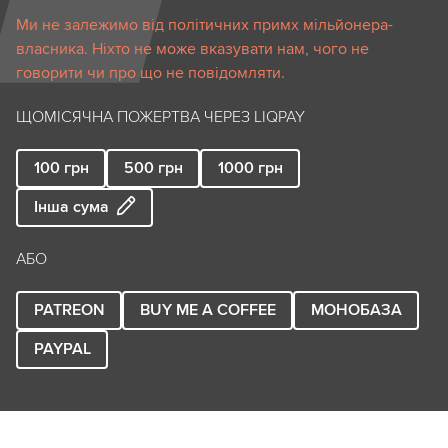
Ми не залежимо від політичних примх мільйонера-
власника. Ніхто не може вказувати нам, чого не
говорити чи про що не повідомляти.
ЩОМІСЯЧНА ПОЖЕРТВА ЧЕРЕЗ LIQPAY
100
грн
500
грн
1000
грн
Інша сума
АБО
PATREON
BUY ME A COFFEE
МОНОБАЗА
PAYPAL