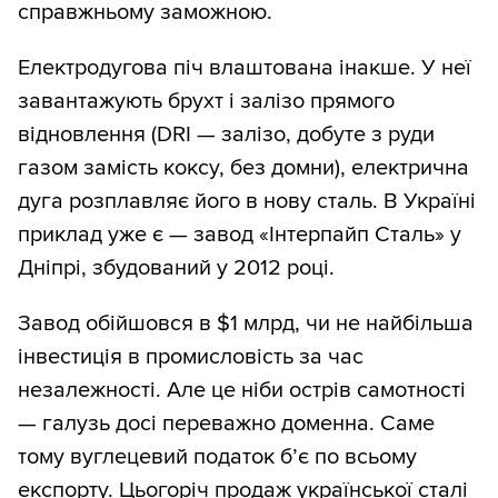
справжньому заможною.
Електродугова піч влаштована інакше. У неї
завантажують брухт і залізо прямого
відновлення (DRI — залізо, добуте з руди
газом замість коксу, без домни), електрична
дуга розплавляє його в нову сталь. В Україні
приклад уже є — завод «Інтерпайп Сталь» у
Дніпрі, збудований у 2012 році.
Завод обійшовся в $1 млрд, чи не найбільша
інвестиція в промисловість за час
незалежності. Але це ніби острів самотності
— галузь досі переважно доменна. Саме
тому вуглецевий податок б’є по всьому
експорту. Цьогоріч продаж української сталі