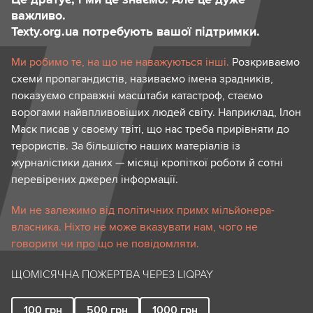
важливо.
Texty.org.ua потребують вашої підтримки.
Ми робимо те, на що не наважуються інші.
Розкриваємо
схеми пропагандистів, називаємо імена зрадників,
показуємо справжні масштаби катастроф, стаємо
ворогами найвпливовіших людей світу. Наприклад, Ілон
Маск писав у своєму твіті, що нас треба прирівняти до
терористів. За більшістю наших матеріалів із
журналістики даних — місяці кропіткої роботи й сотні
перевірених джерел інформації.
Ми не залежимо від політичних примх мільйонера-
власника. Ніхто не може вказувати нам, чого не
говорити чи про що не повідомляти.
ЩОМІСЯЧНА ПОЖЕРТВА ЧЕРЕЗ LIQPAY
100
грн
500
грн
1000
грн