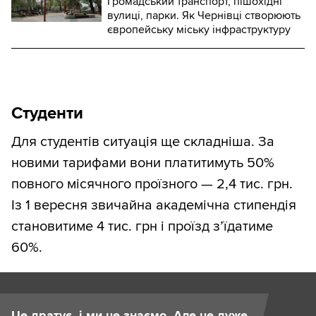
Громадський транспорт, пішохідні
вулиці, парки. Як Чернівці створюють
європейську міську інфраструктуру
Студенти
Для студентів ситуація ще складніша. За
новими тарифами вони платитимуть 50%
повного місячного проїзного — 2,4 тис. грн.
Із 1 вересня звичайна академічна стипендія
становитиме 4 тис. грн і проїзд з’їдатиме
60%.
Це дратує, і ми це знаємо. Але це дуже