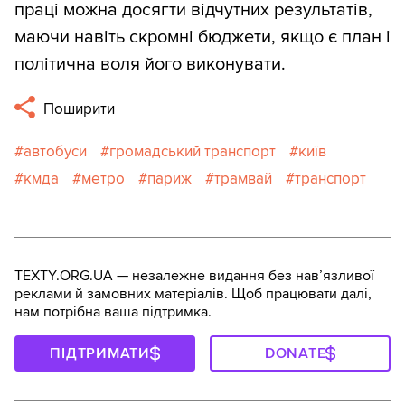
праці можна досягти відчутних результатів,
маючи навіть скромні бюджети, якщо є план і
політична воля його виконувати.
Поширити
автобуси
громадський транспорт
київ
кмда
метро
париж
трамвай
транспорт
TEXTY.ORG.UA — незалежне видання без навʼязливої
реклами й замовних матеріалів. Щоб працювати далі,
нам потрібна ваша підтримка.
ПІДТРИМАТИ
DONATE