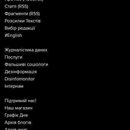
Статті
(RSS)
Фрагменти
(RSS)
Розсилки Текстів
Вибір редакції
#English
Журналістика даних
Послуги
Фальшиві соціологи
Дезінформація
Disinfomonitor
Інтернам
Підтримай нас!
Наш магазин
Графік Дня
Архів блогів
Архів книг