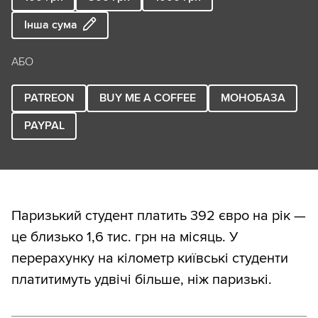
Інша сума
АБО
PATREON
BUY ME A COFFEE
МОНОБАЗА
PAYPAL
Паризький студент платить 392 євро на рік —
це близько 1,6 тис. грн на місяць. У
перерахунку на кілометр київські студенти
платитимуть удвічі більше, ніж паризькі.