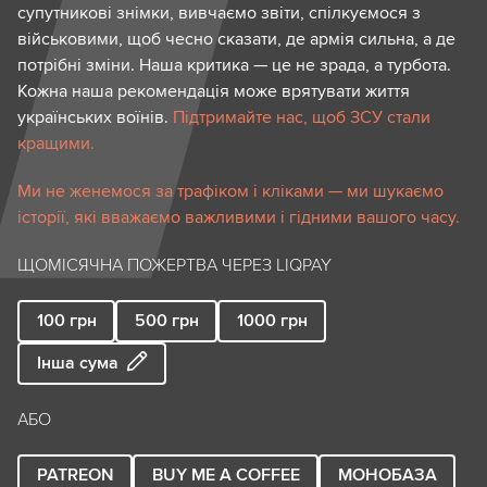
супутникові знімки, вивчаємо звіти, спілкуємося з
військовими, щоб чесно сказати, де армія сильна, а де
потрібні зміни. Наша критика — це не зрада, а турбота.
Кожна наша рекомендація може врятувати життя
українських воїнів.
Підтримайте нас, щоб ЗСУ стали
кращими.
Ми не женемося за трафіком і кліками — ми шукаємо
історії, які вважаємо важливими і гідними вашого часу.
ЩОМІСЯЧНА ПОЖЕРТВА ЧЕРЕЗ LIQPAY
100
грн
500
грн
1000
грн
Інша сума
АБО
PATREON
BUY ME A COFFEE
МОНОБАЗА