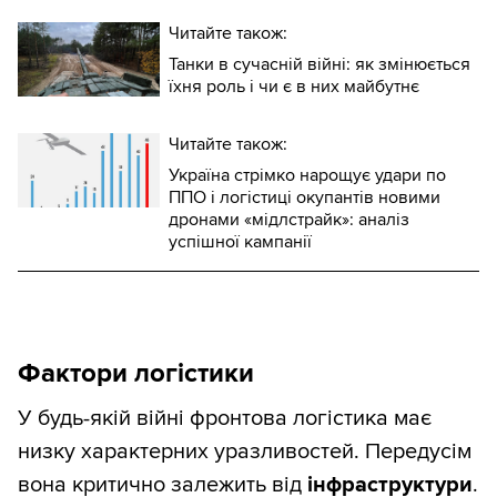
Читайте також:
Танки в сучасній війні: як змінюється
їхня роль і чи є в них майбутнє
Читайте також:
Україна стрімко нарощує удари по
ППО і логістиці окупантів новими
дронами «мідлстрайк»: аналіз
успішної кампанії
Фактори логістики
У будь-якій війні фронтова логістика має
низку характерних уразливостей. Передусім
вона критично залежить від
інфраструктури
.