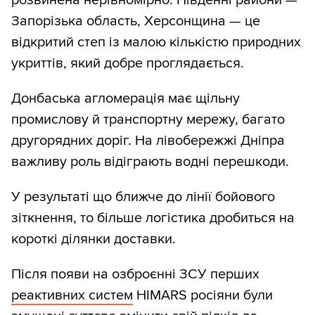
розвинена нерівномірно. Південні райони —
Запорізька область, Херсонщина — це
відкритий степ із малою кількістю природних
укриттів, який добре проглядається.
Донбаська агломерація має щільну
промислову й транспортну мережу, багато
другорядних доріг. На лівобережжі Дніпра
важливу роль відіграють водні перешкоди.
У результаті що ближче до лінії бойового
зіткнення, то більше логістика дробиться на
короткі ділянки доставки.
Після появи на озброєнні ЗСУ перших
реактивних систем
HIMARS росіяни були