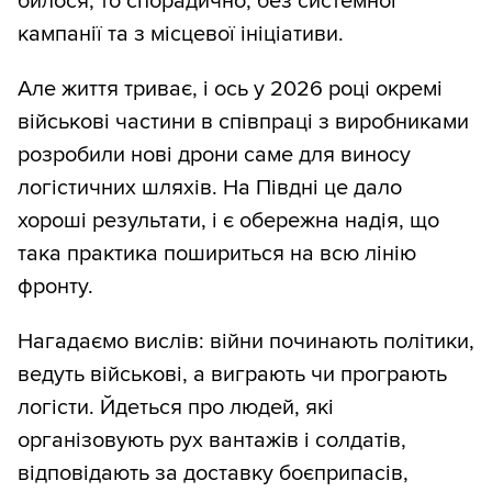
билося, то спорадично, без системної
кампанії та з місцевої ініціативи.
Але життя триває, і ось у 2026 році окремі
військові частини в співпраці з виробниками
розробили нові дрони саме для виносу
логістичних шляхів. На Півдні це дало
хороші результати, і є обережна надія, що
така практика пошириться на всю лінію
фронту.
Нагадаємо вислів: війни починають політики,
ведуть військові, а виграють чи програють
логісти. Йдеться про людей, які
організовують рух вантажів і солдатів,
відповідають за доставку боєприпасів,