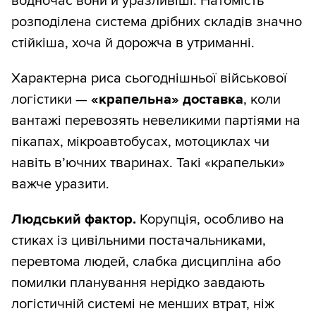
водночас вони й уразливіші. Натомість
розподілена система дрібних складів значно
стійкіша, хоча й дорожча в утриманні.
Характерна риса сьогоднішньої військової
логістики —
«крапельна» доставка
, коли
вантажі перевозять невеликими партіями на
пікапах, мікроавтобусах, мотоциклах чи
навіть в’ючних тваринах. Такі «крапельки»
важче уразити.
Людський фактор.
Корупція, особливо на
стиках із цивільними постачальниками,
перевтома людей, слабка дисципліна або
помилки планування нерідко завдають
логістичній системі не менших втрат, ніж