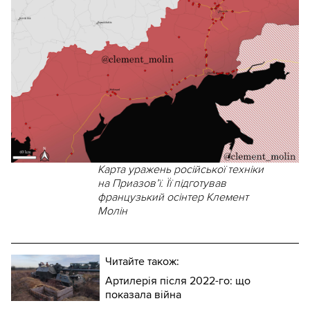
Карта уражень російської техніки
на Приазов’ї. Її підготував
французький осінтер Клемент
Молін
Читайте також:
Артилерія після 2022-го: що
показала війна