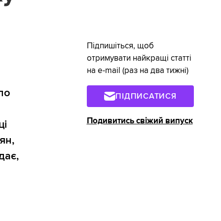
Підпишіться, щоб
отримувати найкращі статті
на e-mail (раз на два тижні)
по
ПІДПИСАТИСЯ
Подивитись свіжий випуск
ці
ян,
дає,