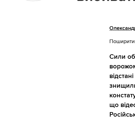
Олександ
Поширити
Сили об
ворожом
відстані
знищили
констат
що віде
Російськ