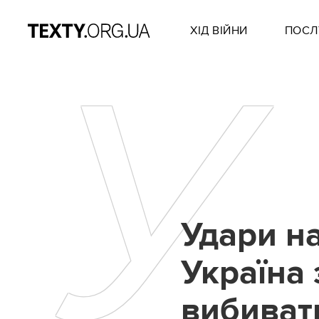
ХІД ВІЙНИ
ПОСЛ
У
Удари н
Україна
вибивати