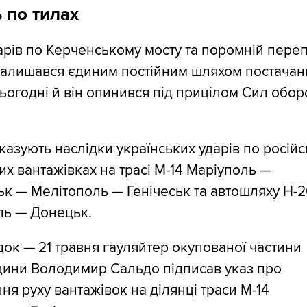
 по тилах
арів по Керченському мосту та поромній пере
 залишався єдиним постійним шляхом постачан
ьогодні й він опинився під прицілом Сил обо
казують наслідки українських ударів по росій
их вантажівках на трасі М-14 Маріуполь —
к — Мелітополь — Генічеськ та автошляху Н-
ль — Донецьк.
док — 21 травня гауляйтер окупованої частини
ини Володимир Сальдо підписав указ про
я руху вантажівок на ділянці траси М-14