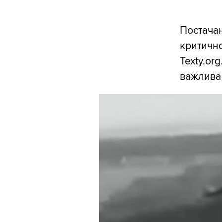
Постачан
критично
Texty.or
важлива 