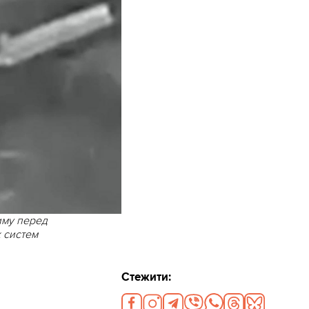
иму перед
 систем
Стежити: