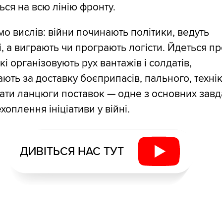
ся на всю лінію фронту.
о вислів: війни починають політики, ведуть
і, а виграють чи програють логісти. Йдеться п
кі організовують рух вантажів і солдатів,
ають за доставку боєприпасів, пального, технік
мати ланцюги поставок — одне з основних зав
хоплення ініціативи у війні.
ДИВІТЬСЯ НАС ТУТ