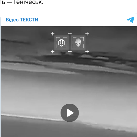
ь — Генічеськ.