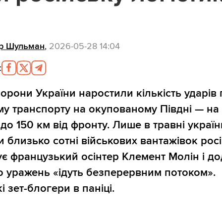
р Шульман
,
2026-05-28 14:04
:
орони України наростили кількість ударів 
у транспорту на окупованому Півдні — на
 до 150 км від фронту. Лише в травні україн
 близько сотні військових вантажівок росі
ує французький осінтер Клемент Молін і до
о уражень «ідуть безперервним потоком».
і зет-блогери в паніці.