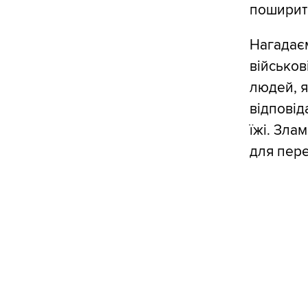
поширить
Нагадаєм
військов
людей, я
відповід
їжі. Зла
для пере