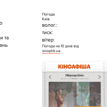
Погода
Київ
ро
волог.:
тиск:
и та
вітер:
дань
Погода на 10 днів від
sinoptik.ua