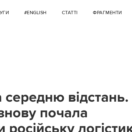
УГИ
#ENGLISH
СТАТТІ
ФРАГМЕНТИ
а середню відстань.
 знову почала
 російську логісти