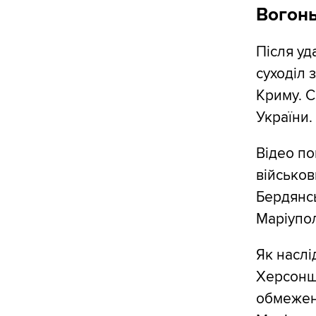
Вогонь
Після уд
суходіл
Криму. С
України.
Відео по
військов
Бердянсь
Маріупо
Як наслі
Херсонщ
обмеженн