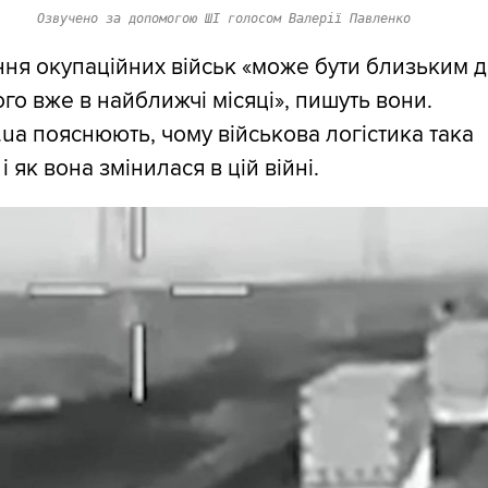
Озвучено за допомогою ШІ голосом Валерії Павленко
ня окупаційних військ «може бути близьким 
го вже в найближчі місяці», пишуть вони.
g.ua пояснюють, чому військова логістика така
і як вона змінилася в цій війні.