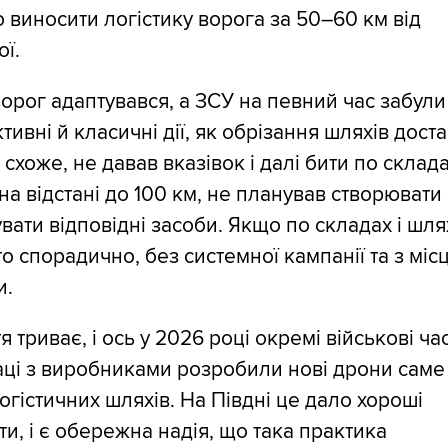
 виносити логістику ворога за 50–60 км від
ї.
орог адаптувався, а ЗСУ на певний час забули
ктивні й класичні дії, як обрізання шляхів дост
 схоже, не давав вказівок і далі бити по склада
на відстані до 100 км, не планував створювати
вати відповідні засоби. Якщо по складах і шля
то спорадично, без системної кампанії та з міс
и.
я триває, і ось у 2026 році окремі військові ча
аці з виробниками розробили нові дрони саме
огістичних шляхів. На Півдні це дало хороші
ти, і є обережна надія, що така практика