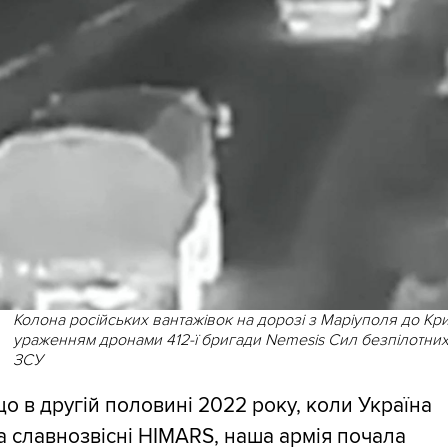
Колона російських вантажівок на дорозі з Маріуполя до Кр
ураженням дронами 412-ї бригади Nemesis Сил безпілотних
ЗСУ
що в другій половині 2022 року, коли Україна
 славнозвісні HIMARS, наша армія почала