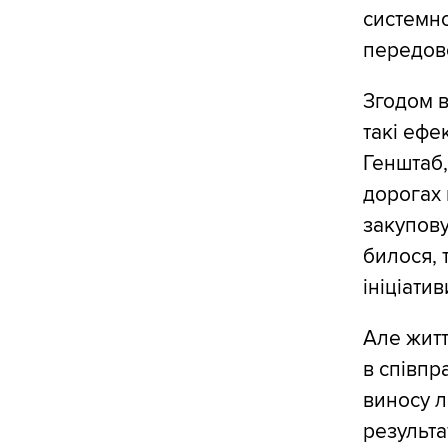
системно
передово
Згодом в
такі ефе
Генштаб,
дорогах 
закупову
билося, 
ініціатив
Але житт
в співпр
виносу л
результа