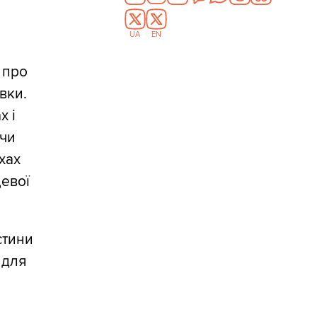
UA
EN
 про
авки.
х і
 чи
хах
цевої
стини
 для