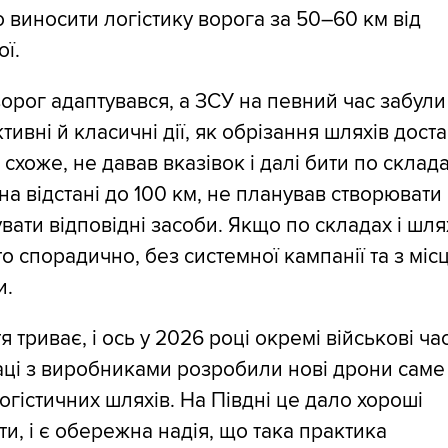
 виносити логістику ворога за 50–60 км від
ї.
орог адаптувався, а ЗСУ на певний час забули
ктивні й класичні дії, як обрізання шляхів дост
 схоже, не давав вказівок і далі бити по склада
на відстані до 100 км, не планував створювати
вати відповідні засоби. Якщо по складах і шля
то спорадично, без системної кампанії та з міс
и.
я триває, і ось у 2026 році окремі військові ча
аці з виробниками розробили нові дрони саме
огістичних шляхів. На Півдні це дало хороші
ти, і є обережна надія, що така практика