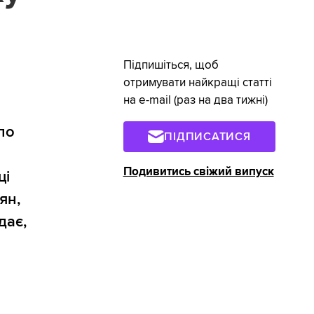
Підпишіться, щоб
отримувати найкращі статті
на e-mail (раз на два тижні)
по
ПІДПИСАТИСЯ
Подивитись свіжий випуск
ці
ян,
дає,