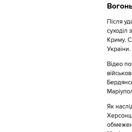
Вогонь
Після уд
суходіл
Криму. С
України.
Відео по
військов
Бердянсь
Маріупо
Як наслі
Херсонщ
обмеженн