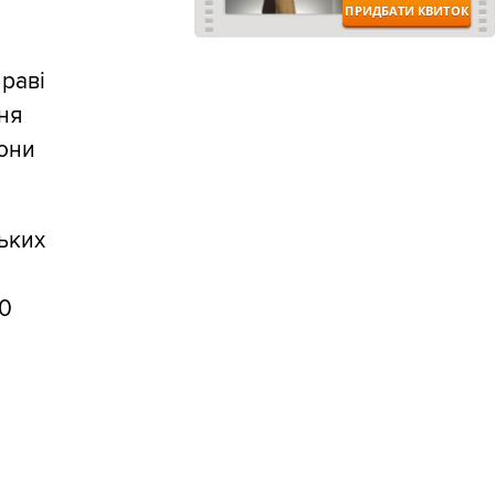
праві
ня
рони
ських
20