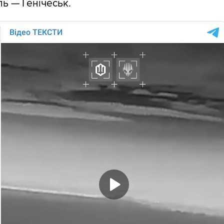
ь — Генічеськ.