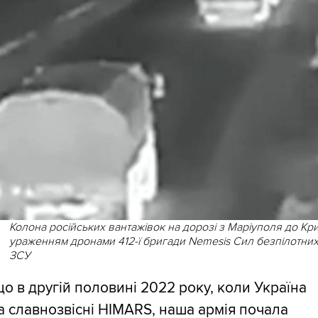
Колона російських вантажівок на дорозі з Маріуполя до Кр
ураженням дронами 412-ї бригади Nemesis Сил безпілотних
ЗСУ
що в другій половині 2022 року, коли Україна
 славнозвісні HIMARS, наша армія почала