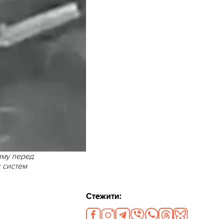
иму перед
 систем
Стежити: