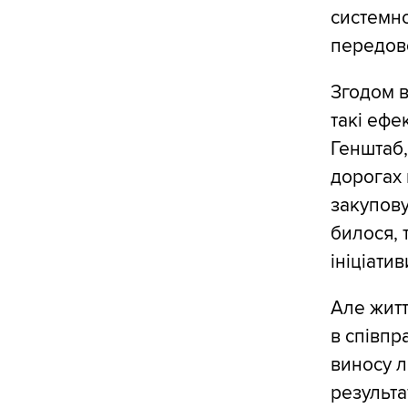
системно
передово
Згодом в
такі ефе
Генштаб,
дорогах 
закупову
билося, 
ініціатив
Але житт
в співпр
виносу л
результа