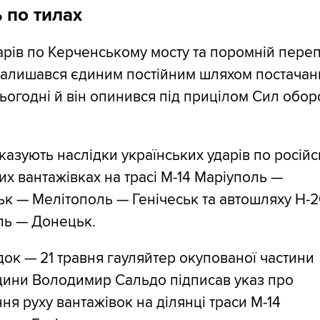
 по тилах
арів по Керченському мосту та поромній пере
 залишався єдиним постійним шляхом постачан
ьогодні й він опинився під прицілом Сил обо
казують наслідки українських ударів по росій
их вантажівках на трасі М-14 Маріуполь —
к — Мелітополь — Генічеськ та автошляху Н-
ль — Донецьк.
док — 21 травня гауляйтер окупованої частини
ини Володимир Сальдо підписав указ про
я руху вантажівок на ділянці траси М-14