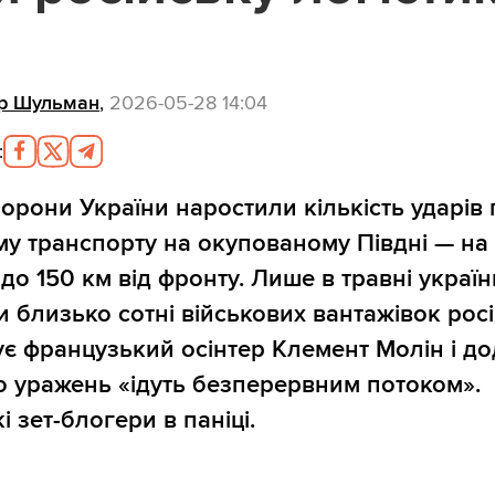
р Шульман
,
2026-05-28 14:04
:
орони України наростили кількість ударів 
у транспорту на окупованому Півдні — на
 до 150 км від фронту. Лише в травні україн
 близько сотні військових вантажівок росі
ує французький осінтер Клемент Молін і до
о уражень «ідуть безперервним потоком».
і зет-блогери в паніці.