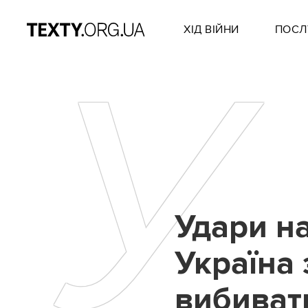
ХІД ВІЙНИ
ПОСЛ
У
Удари н
Україна
вибивати