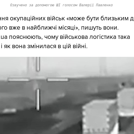
Озвучено за допомогою ШІ голосом Валерії Павленко
ня окупаційних військ «може бути близьким 
го вже в найближчі місяці», пишуть вони.
g.ua пояснюють, чому військова логістика така
і як вона змінилася в цій війні.