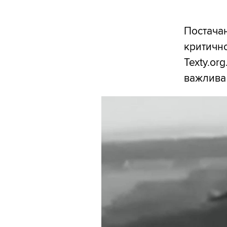
Постачан
критично
Texty.or
важлива 