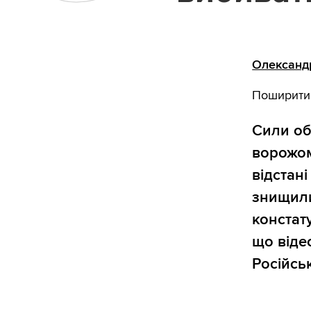
Олександ
Поширити
Сили об
ворожом
відстані
знищили
констат
що віде
Російськ