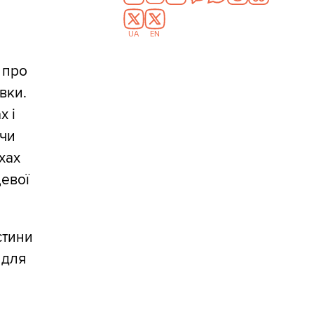
UA
EN
 про
авки.
х і
 чи
хах
цевої
стини
 для