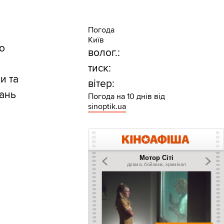
Погода
Київ
ро
волог.:
тиск:
и та
вітер:
дань
Погода на 10 днів від
sinoptik.ua