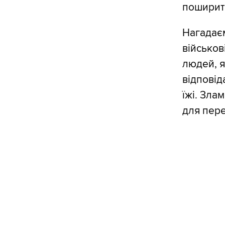
поширить
Нагадаєм
військов
людей, я
відповід
їжі. Зла
для пере