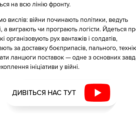
ся на всю лінію фронту.
о вислів: війни починають політики, ведуть
і, а виграють чи програють логісти. Йдеться п
кі організовують рух вантажів і солдатів,
ають за доставку боєприпасів, пального, технік
мати ланцюги поставок — одне з основних зав
хоплення ініціативи у війні.
ДИВІТЬСЯ НАС ТУТ