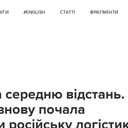
УГИ
#ENGLISH
СТАТТІ
ФРАГМЕНТИ
а середню відстань.
 знову почала
 російську логісти