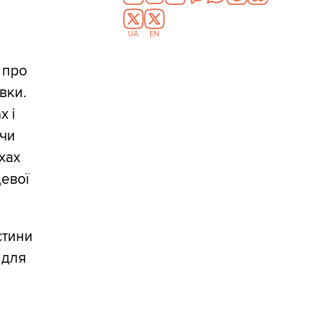
UA
EN
 про
авки.
х і
 чи
хах
цевої
стини
 для