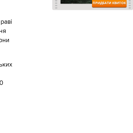
праві
ня
рони
ських
20