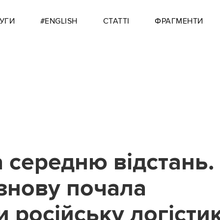
УГИ
#ENGLISH
СТАТТІ
ФРАГМЕНТИ
а середню відстань.
 знову почала
 російську логісти