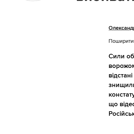
Олександ
Поширити
Сили об
ворожом
відстані
знищили
констат
що віде
Російськ