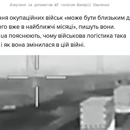
Озвучено за допомогою ШІ голосом Валерії Павленко
ня окупаційних військ «може бути близьким 
го вже в найближчі місяці», пишуть вони.
g.ua пояснюють, чому військова логістика така
і як вона змінилася в цій війні.