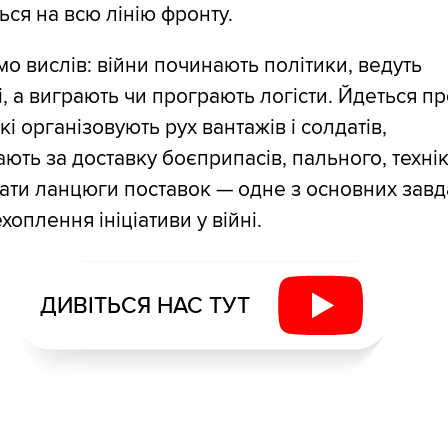
ся на всю лінію фронту.
о вислів: війни починають політики, ведуть
і, а виграють чи програють логісти. Йдеться п
кі організовують рух вантажів і солдатів,
ають за доставку боєприпасів, пального, технік
мати ланцюги поставок — одне з основних зав
хоплення ініціативи у війні.
ДИВІТЬСЯ НАС ТУТ