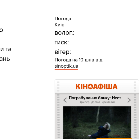
Погода
Київ
ро
волог.:
тиск:
и та
вітер:
дань
Погода на 10 днів від
sinoptik.ua