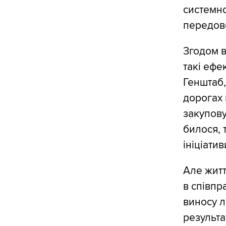
системно
передово
Згодом в
такі ефе
Генштаб,
дорогах 
закупову
билося, 
ініціатив
Але житт
в співпр
виносу л
результа