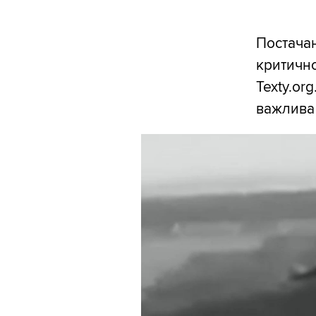
Постачан
критично
Texty.or
важлива 