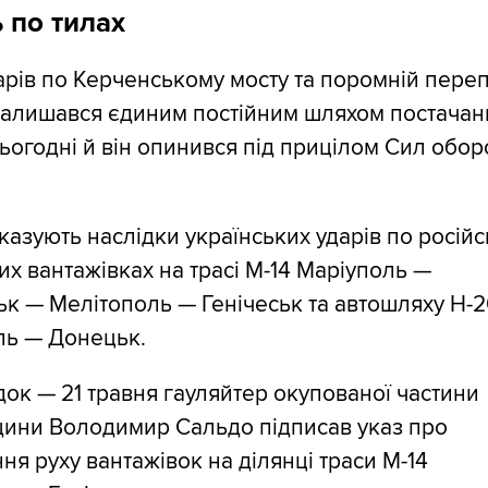
 по тилах
арів по Керченському мосту та поромній пере
 залишався єдиним постійним шляхом постачан
ьогодні й він опинився під прицілом Сил обо
казують наслідки українських ударів по росій
их вантажівках на трасі М-14 Маріуполь —
к — Мелітополь — Генічеськ та автошляху Н-
ль — Донецьк.
док — 21 травня гауляйтер окупованої частини
ини Володимир Сальдо підписав указ про
я руху вантажівок на ділянці траси М-14