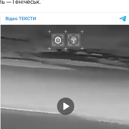
ь — Генічеськ.