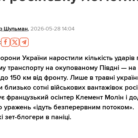
р Шульман
,
2026-05-28 14:04
:
орони України наростили кількість ударів 
у транспорту на окупованому Півдні — на
 до 150 км від фронту. Лише в травні україн
 близько сотні військових вантажівок росі
ує французький осінтер Клемент Молін і до
о уражень «ідуть безперервним потоком».
і зет-блогери в паніці.