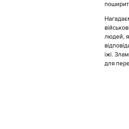
поширить
Нагадаєм
військов
людей, я
відповід
їжі. Зла
для пере