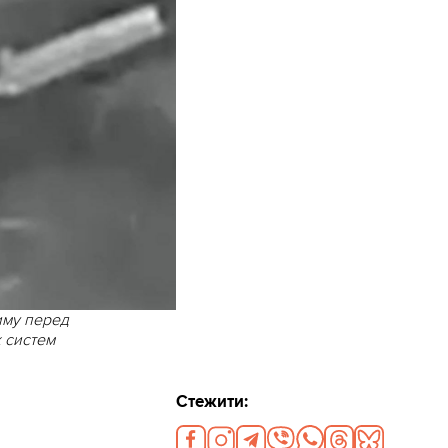
иму перед
 систем
Стежити: