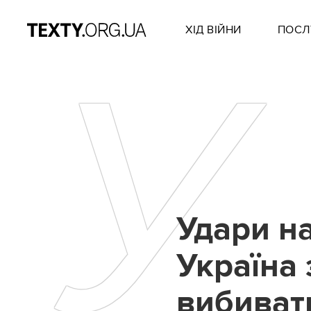
ХІД ВІЙНИ
ПОСЛ
У
Удари н
Україна
вибивати