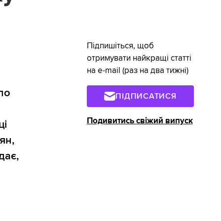
Підпишіться, щоб
отримувати найкращі статті
на e-mail (раз на два тижні)
по
ПІДПИСАТИСЯ
Подивитись свіжий випуск
ці
ян,
дає,