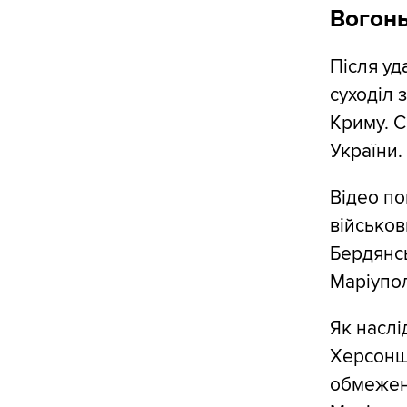
Вогонь
Після уд
суходіл
Криму. С
України.
Відео по
військов
Бердянсь
Маріупо
Як наслі
Херсонщ
обмеженн