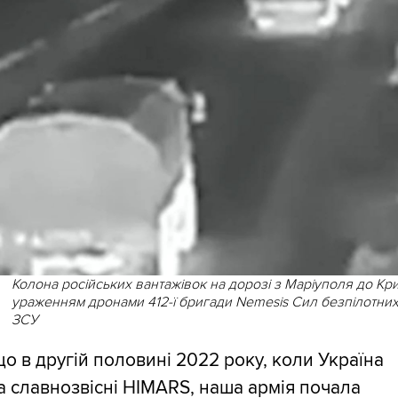
Колона російських вантажівок на дорозі з Маріуполя до Кр
ураженням дронами 412-ї бригади Nemesis Сил безпілотних
ЗСУ
що в другій половині 2022 року, коли Україна
 славнозвісні HIMARS, наша армія почала