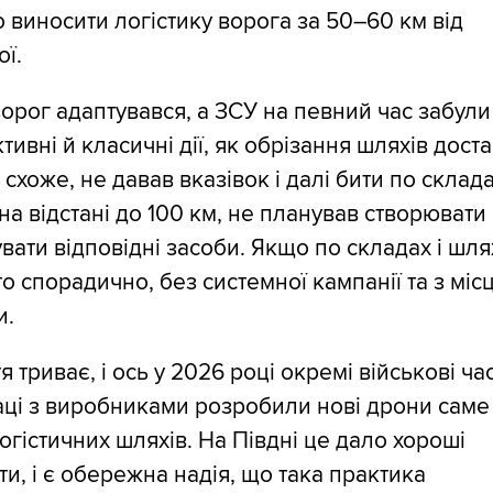
 виносити логістику ворога за 50–60 км від
ї.
орог адаптувався, а ЗСУ на певний час забули
ктивні й класичні дії, як обрізання шляхів дост
 схоже, не давав вказівок і далі бити по склада
на відстані до 100 км, не планував створювати
вати відповідні засоби. Якщо по складах і шля
то спорадично, без системної кампанії та з міс
и.
я триває, і ось у 2026 році окремі військові ча
аці з виробниками розробили нові дрони саме
огістичних шляхів. На Півдні це дало хороші
ти, і є обережна надія, що така практика