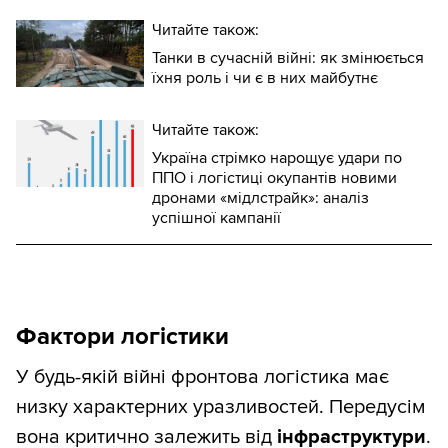
Читайте також:
Танки в сучасній війні: як змінюється
їхня роль і чи є в них майбутнє
Читайте також:
Україна стрімко нарощує удари по
ППО і логістиці окупантів новими
дронами «мідлстрайк»: аналіз
успішної кампанії
Фактори логістики
У будь-якій війні фронтова логістика має
низку характерних уразливостей. Передусім
вона критично залежить від
інфраструктури
.