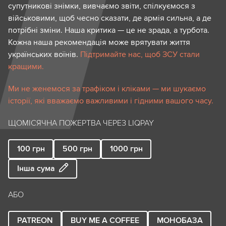
супутникові знімки, вивчаємо звіти, спілкуємося з
військовими, щоб чесно сказати, де армія сильна, а де
потрібні зміни. Наша критика — це не зрада, а турбота.
Кожна наша рекомендація може врятувати життя
українських воїнів.
Підтримайте нас, щоб ЗСУ стали
кращими.
Ми не женемося за трафіком і кліками — ми шукаємо
історії, які вважаємо важливими і гідними вашого часу.
ЩОМІСЯЧНА ПОЖЕРТВА ЧЕРЕЗ LIQPAY
100
грн
500
грн
1000
грн
Інша сума
АБО
PATREON
BUY ME A COFFEE
МОНОБАЗА