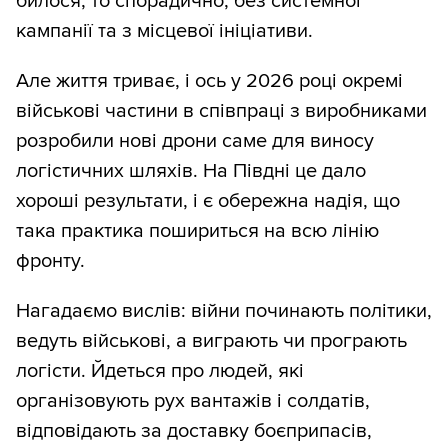
билося, то спорадично, без системної
кампанії та з місцевої ініціативи.
Але життя триває, і ось у 2026 році окремі
військові частини в співпраці з виробниками
розробили нові дрони саме для виносу
логістичних шляхів. На Півдні це дало
хороші результати, і є обережна надія, що
така практика пошириться на всю лінію
фронту.
Нагадаємо вислів: війни починають політики,
ведуть військові, а виграють чи програють
логісти. Йдеться про людей, які
організовують рух вантажів і солдатів,
відповідають за доставку боєприпасів,