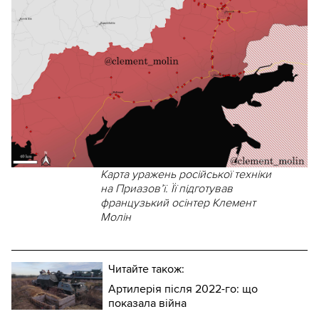
Карта уражень російської техніки
на Приазов’ї. Її підготував
французький осінтер Клемент
Молін
Читайте також:
Артилерія після 2022-го: що
показала війна