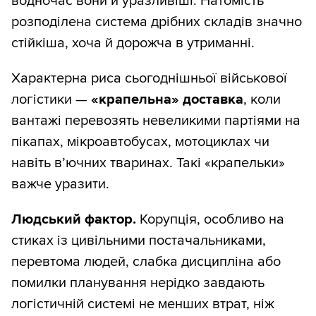
водночас вони й уразливіші. Натомість
розподілена система дрібних складів значно
стійкіша, хоча й дорожча в утриманні.
Характерна риса сьогоднішньої військової
логістики —
«крапельна» доставка
, коли
вантажі перевозять невеликими партіями на
пікапах, мікроавтобусах, мотоциклах чи
навіть в’ючних тваринах. Такі «крапельки»
важче уразити.
Людський фактор.
Корупція, особливо на
стиках із цивільними постачальниками,
перевтома людей, слабка дисципліна або
помилки планування нерідко завдають
логістичній системі не менших втрат, ніж