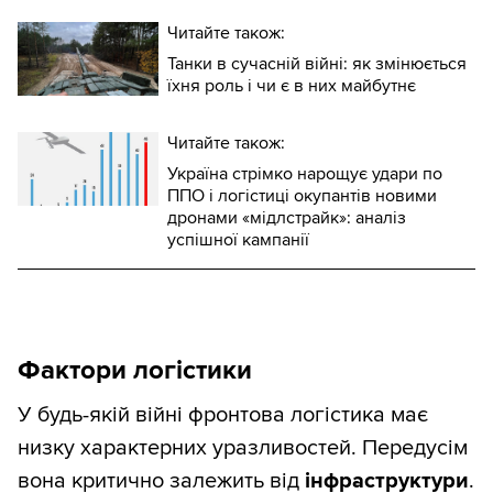
Читайте також:
Танки в сучасній війні: як змінюється
їхня роль і чи є в них майбутнє
Читайте також:
Україна стрімко нарощує удари по
ППО і логістиці окупантів новими
дронами «мідлстрайк»: аналіз
успішної кампанії
Фактори логістики
У будь-якій війні фронтова логістика має
низку характерних уразливостей. Передусім
вона критично залежить від
інфраструктури
.