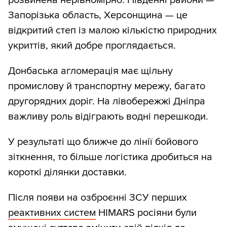
розвинена нерівномірно. Південні райони —
Запорізька область, Херсонщина — це
відкритий степ із малою кількістю природних
укриттів, який добре проглядається.
Донбаська агломерація має щільну
промислову й транспортну мережу, багато
другорядних доріг. На лівобережжі Дніпра
важливу роль відіграють водні перешкоди.
У результаті що ближче до лінії бойового
зіткнення, то більше логістика дробиться на
короткі ділянки доставки.
Після появи на озброєнні ЗСУ перших
реактивних систем
HIMARS росіяни були