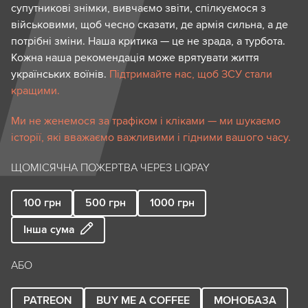
супутникові знімки, вивчаємо звіти, спілкуємося з
військовими, щоб чесно сказати, де армія сильна, а де
потрібні зміни. Наша критика — це не зрада, а турбота.
Кожна наша рекомендація може врятувати життя
українських воїнів.
Підтримайте нас, щоб ЗСУ стали
кращими.
Ми не женемося за трафіком і кліками — ми шукаємо
історії, які вважаємо важливими і гідними вашого часу.
ЩОМІСЯЧНА ПОЖЕРТВА ЧЕРЕЗ LIQPAY
100
грн
500
грн
1000
грн
Інша сума
АБО
PATREON
BUY ME A COFFEE
МОНОБАЗА