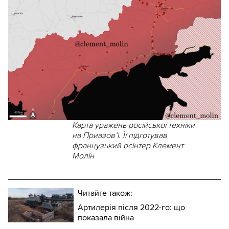
Карта уражень російської техніки
на Приазов’ї. Її підготував
французький осінтер Клемент
Молін
Читайте також:
Артилерія після 2022-го: що
показала війна