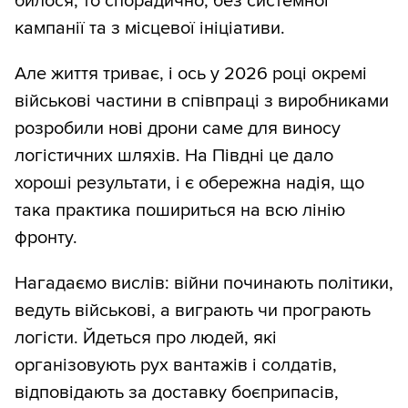
билося, то спорадично, без системної
кампанії та з місцевої ініціативи.
Але життя триває, і ось у 2026 році окремі
військові частини в співпраці з виробниками
розробили нові дрони саме для виносу
логістичних шляхів. На Півдні це дало
хороші результати, і є обережна надія, що
така практика пошириться на всю лінію
фронту.
Нагадаємо вислів: війни починають політики,
ведуть військові, а виграють чи програють
логісти. Йдеться про людей, які
організовують рух вантажів і солдатів,
відповідають за доставку боєприпасів,