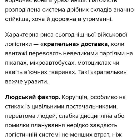
водночас вони й уразливіші. Натомість
розподілена система дрібних складів значно
стійкіша, хоча й дорожча в утриманні.
Характерна риса сьогоднішньої військової
логістики —
«крапельна» доставка
, коли
вантажі перевозять невеликими партіями на
пікапах, мікроавтобусах, мотоциклах чи
навіть в’ючних тваринах. Такі «крапельки»
важче уразити.
Людський фактор.
Корупція, особливо на
стиках із цивільними постачальниками,
перевтома людей, слабка дисципліна або
помилки планування нерідко завдають
логістичній системі не менших втрат, ніж