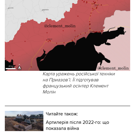
Карта уражень російської техніки
на Приазов’ї. Її підготував
французький осінтер Клемент
Молін
Читайте також:
Артилерія після 2022-го: що
показала війна