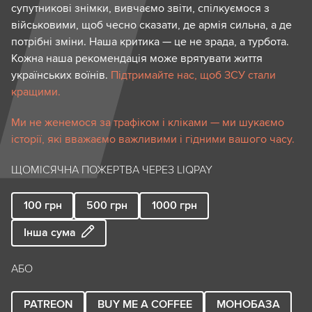
супутникові знімки, вивчаємо звіти, спілкуємося з
військовими, щоб чесно сказати, де армія сильна, а де
потрібні зміни. Наша критика — це не зрада, а турбота.
Кожна наша рекомендація може врятувати життя
українських воїнів.
Підтримайте нас, щоб ЗСУ стали
кращими.
Ми не женемося за трафіком і кліками — ми шукаємо
історії, які вважаємо важливими і гідними вашого часу.
ЩОМІСЯЧНА ПОЖЕРТВА ЧЕРЕЗ LIQPAY
100
грн
500
грн
1000
грн
Інша сума
АБО
PATREON
BUY ME A COFFEE
МОНОБАЗА