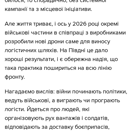
билося, то спорадично, без системної
кампанії та з місцевої ініціативи.
Але життя триває, і ось у 2026 році окремі
військові частини в співпраці з виробниками
розробили нові дрони саме для виносу
логістичних шляхів. На Півдні це дало
хороші результати, і є обережна надія, що
така практика пошириться на всю лінію
фронту.
Нагадаємо вислів: війни починають політики,
ведуть військові, а виграють чи програють
логісти. Йдеться про людей, які
організовують рух вантажів і солдатів,
відповідають за доставку боєприпасів,