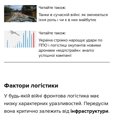
Читайте також:
Танки в сучасній війні: як змінюється
їхня роль і чи є в них майбутнє
Читайте також:
Україна стрімко нарощує удари по
ППО і логістиці окупантів новими
дронами «мідлстрайк»: аналіз
успішної кампанії
Фактори логістики
У будь-якій війні фронтова логістика має
низку характерних уразливостей. Передусім
вона критично залежить від
інфраструктури
.