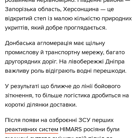
розвинена нерівномірно. Південні райони —
Запорізька область, Херсонщина — це
відкритий степ із малою кількістю природних
укриттів, який добре проглядається.
Донбаська агломерація має щільну
промислову й транспортну мережу, багато
другорядних доріг. На лівобережжі Дніпра
важливу роль відіграють водні перешкоди.
У результаті що ближче до лінії бойового
зіткнення, то більше логістика дробиться на
короткі ділянки доставки.
Після появи на озброєнні ЗСУ перших
реактивних систем
HIMARS росіяни були