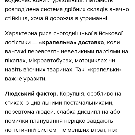
водночас вони й уразливіші. Натомість
розподілена система дрібних складів значно
стійкіша, хоча й дорожча в утриманні.
Характерна риса сьогоднішньої військової
логістики —
«крапельна» доставка
, коли
вантажі перевозять невеликими партіями на
пікапах, мікроавтобусах, мотоциклах чи
навіть в’ючних тваринах. Такі «крапельки»
важче уразити.
Людський фактор.
Корупція, особливо на
стиках із цивільними постачальниками,
перевтома людей, слабка дисципліна або
помилки планування нерідко завдають
логістичній системі не менших втрат, ніж