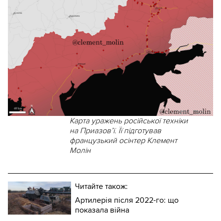
Карта уражень російської техніки
на Приазов’ї. Її підготував
французький осінтер Клемент
Молін
Читайте також:
Артилерія після 2022-го: що
показала війна