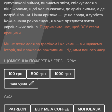
супутникові знімки, вивчаємо звіти, спілкуємося з
військовими, щоб чесно сказати, де армія сильна, а де
потрібні зміни. Наша критика — це не зрада, а турбота.
Кожна наша рекомендація може врятувати життя
українських воїнів.
Підтримайте нас, щоб ЗСУ стали
кращими.
Ми не женемося за трафіком і кліками — ми шукаємо
історії, які вважаємо важливими і гідними вашого часу.
ЩОМІСЯЧНА ПОЖЕРТВА ЧЕРЕЗ LIQPAY
100
грн
500
грн
1000
грн
Інша сума
АБО
PATREON
BUY ME A COFFEE
МОНОБАЗА