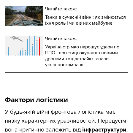
Читайте також:
Танки в сучасній війні: як змінюється
їхня роль і чи є в них майбутнє
Читайте також:
Україна стрімко нарощує удари по
ППО і логістиці окупантів новими
дронами «мідлстрайк»: аналіз
успішної кампанії
Фактори логістики
У будь-якій війні фронтова логістика має
низку характерних уразливостей. Передусім
вона критично залежить від
інфраструктури
.