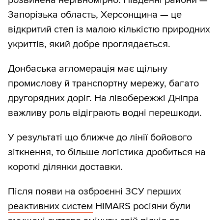
розвинена нерівномірно. Південні райони —
Запорізька область, Херсонщина — це
відкритий степ із малою кількістю природних
укриттів, який добре проглядається.
Донбаська агломерація має щільну
промислову й транспортну мережу, багато
другорядних доріг. На лівобережжі Дніпра
важливу роль відіграють водні перешкоди.
У результаті що ближче до лінії бойового
зіткнення, то більше логістика дробиться на
короткі ділянки доставки.
Після появи на озброєнні ЗСУ перших
реактивних систем
HIMARS росіяни були