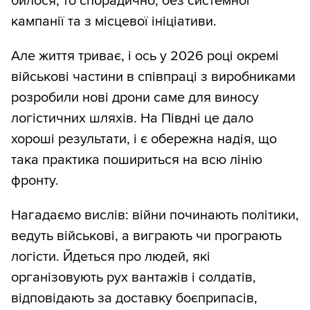
билося, то спорадично, без системної
кампанії та з місцевої ініціативи.
Але життя триває, і ось у 2026 році окремі
військові частини в співпраці з виробниками
розробили нові дрони саме для виносу
логістичних шляхів. На Півдні це дало
хороші результати, і є обережна надія, що
така практика пошириться на всю лінію
фронту.
Нагадаємо вислів: війни починають політики,
ведуть військові, а виграють чи програють
логісти. Йдеться про людей, які
організовують рух вантажів і солдатів,
відповідають за доставку боєприпасів,