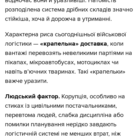
водночас вони й уразливіші. Натомість
розподілена система дрібних складів значно
стійкіша, хоча й дорожча в утриманні.
Характерна риса сьогоднішньої військової
логістики —
«крапельна» доставка
, коли
вантажі перевозять невеликими партіями на
пікапах, мікроавтобусах, мотоциклах чи
навіть в’ючних тваринах. Такі «крапельки»
важче уразити.
Людський фактор.
Корупція, особливо на
стиках із цивільними постачальниками,
перевтома людей, слабка дисципліна або
помилки планування нерідко завдають
логістичній системі не менших втрат, ніж