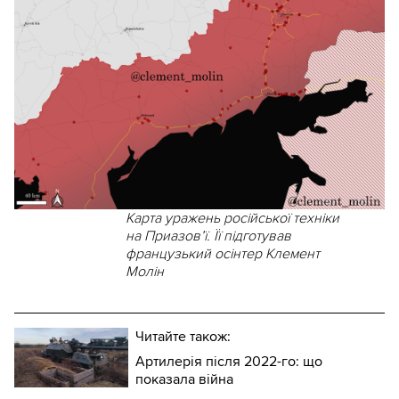
Карта уражень російської техніки
на Приазов’ї. Її підготував
французький осінтер Клемент
Молін
Читайте також:
Артилерія після 2022-го: що
показала війна