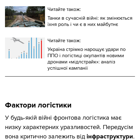
Читайте також:
Танки в сучасній війні: як змінюється
їхня роль і чи є в них майбутнє
Читайте також:
Україна стрімко нарощує удари по
ППО і логістиці окупантів новими
дронами «мідлстрайк»: аналіз
успішної кампанії
Фактори логістики
У будь-якій війні фронтова логістика має
низку характерних уразливостей. Передусім
вона критично залежить від
інфраструктури
.