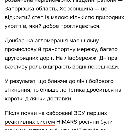
розвинена нерівномірно. Південні райони —
Запорізька область, Херсонщина — це
відкритий степ із малою кількістю природних
укриттів, який добре проглядається.
Донбаська агломерація має щільну
промислову й транспортну мережу, багато
другорядних доріг. На лівобережжі Дніпра
важливу роль відіграють водні перешкоди.
У результаті що ближче до лінії бойового
зіткнення, то більше логістика дробиться на
короткі ділянки доставки.
Після появи на озброєнні ЗСУ перших
реактивних систем
HIMARS росіяни були