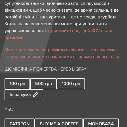
супутникові знімки, вивчаємо звіти, спілкуємося з
військовими, щоб чесно сказати, де армія сильна, а де
потрібні зміни. Наша критика — це не зрада, а турбота.
Кожна наша рекомендація може врятувати життя
українських воїнів.
Підтримайте нас, щоб ЗСУ стали
кращими.
Ми не женемося за трафіком і кліками — ми шукаємо
історії, які вважаємо важливими і гідними вашого часу.
ЩОМІСЯЧНА ПОЖЕРТВА ЧЕРЕЗ LIQPAY
100
грн
500
грн
1000
грн
Інша сума
АБО
PATREON
BUY ME A COFFEE
МОНОБАЗА