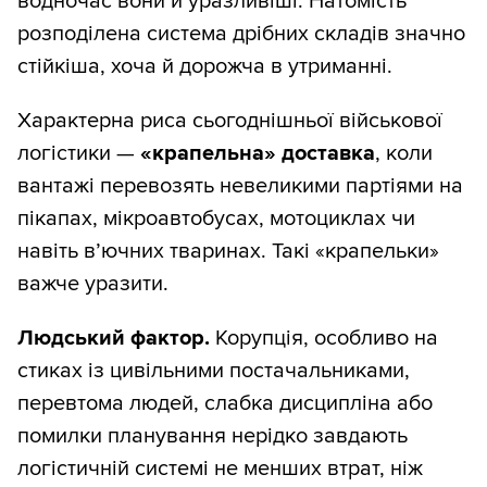
водночас вони й уразливіші. Натомість
розподілена система дрібних складів значно
стійкіша, хоча й дорожча в утриманні.
Характерна риса сьогоднішньої військової
логістики —
«крапельна» доставка
, коли
вантажі перевозять невеликими партіями на
пікапах, мікроавтобусах, мотоциклах чи
навіть в’ючних тваринах. Такі «крапельки»
важче уразити.
Людський фактор.
Корупція, особливо на
стиках із цивільними постачальниками,
перевтома людей, слабка дисципліна або
помилки планування нерідко завдають
логістичній системі не менших втрат, ніж