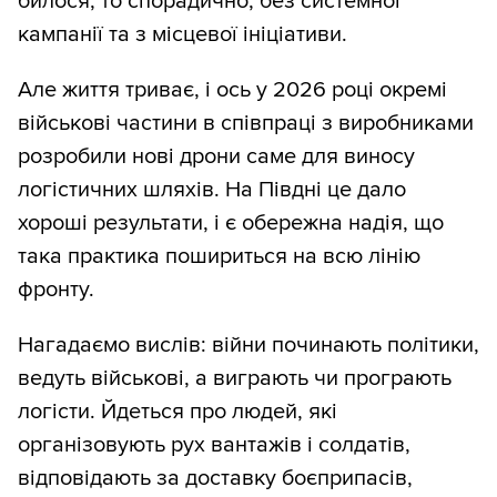
билося, то спорадично, без системної
кампанії та з місцевої ініціативи.
Але життя триває, і ось у 2026 році окремі
військові частини в співпраці з виробниками
розробили нові дрони саме для виносу
логістичних шляхів. На Півдні це дало
хороші результати, і є обережна надія, що
така практика пошириться на всю лінію
фронту.
Нагадаємо вислів: війни починають політики,
ведуть військові, а виграють чи програють
логісти. Йдеться про людей, які
організовують рух вантажів і солдатів,
відповідають за доставку боєприпасів,