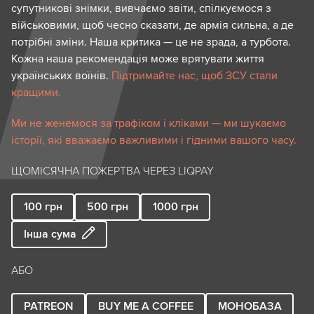
супутникові знімки, вивчаємо звіти, спілкуємося з
військовими, щоб чесно сказати, де армія сильна, а де
потрібні зміни. Наша критика — це не зрада, а турбота.
Кожна наша рекомендація може врятувати життя
українських воїнів.
Підтримайте нас, щоб ЗСУ стали
кращими.
Ми не женемося за трафіком і кліками — ми шукаємо
історії, які вважаємо важливими і гідними вашого часу.
ЩОМІСЯЧНА ПОЖЕРТВА ЧЕРЕЗ LIQPAY
100
грн
500
грн
1000
грн
Інша сума
АБО
PATREON
BUY ME A COFFEE
МОНОБАЗА