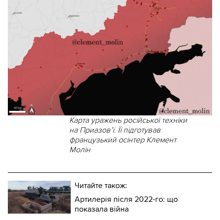
Карта уражень російської техніки
на Приазов’ї. Її підготував
французький осінтер Клемент
Молін
Читайте також:
Артилерія після 2022-го: що
показала війна