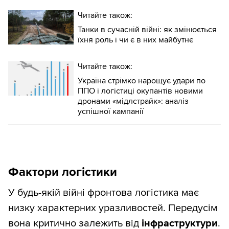
Читайте також:
Танки в сучасній війні: як змінюється
їхня роль і чи є в них майбутнє
Читайте також:
Україна стрімко нарощує удари по
ППО і логістиці окупантів новими
дронами «мідлстрайк»: аналіз
успішної кампанії
Фактори логістики
У будь-якій війні фронтова логістика має
низку характерних уразливостей. Передусім
вона критично залежить від
інфраструктури
.