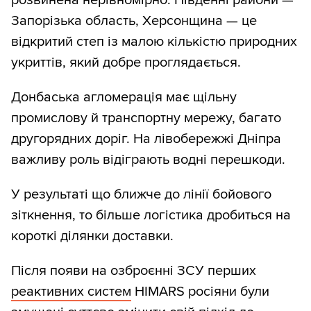
розвинена нерівномірно. Південні райони —
Запорізька область, Херсонщина — це
відкритий степ із малою кількістю природних
укриттів, який добре проглядається.
Донбаська агломерація має щільну
промислову й транспортну мережу, багато
другорядних доріг. На лівобережжі Дніпра
важливу роль відіграють водні перешкоди.
У результаті що ближче до лінії бойового
зіткнення, то більше логістика дробиться на
короткі ділянки доставки.
Після появи на озброєнні ЗСУ перших
реактивних систем
HIMARS росіяни були