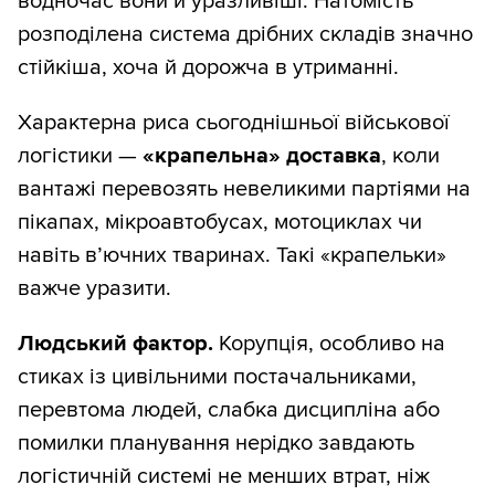
водночас вони й уразливіші. Натомість
розподілена система дрібних складів значно
стійкіша, хоча й дорожча в утриманні.
Характерна риса сьогоднішньої військової
логістики —
«крапельна» доставка
, коли
вантажі перевозять невеликими партіями на
пікапах, мікроавтобусах, мотоциклах чи
навіть в’ючних тваринах. Такі «крапельки»
важче уразити.
Людський фактор.
Корупція, особливо на
стиках із цивільними постачальниками,
перевтома людей, слабка дисципліна або
помилки планування нерідко завдають
логістичній системі не менших втрат, ніж