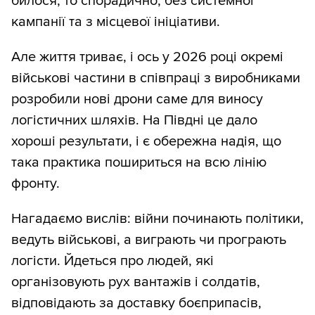
билося, то спорадично, без системної
кампанії та з місцевої ініціативи.
Але життя триває, і ось у 2026 році окремі
військові частини в співпраці з виробниками
розробили нові дрони саме для виносу
логістичних шляхів. На Півдні це дало
хороші результати, і є обережна надія, що
така практика пошириться на всю лінію
фронту.
Нагадаємо вислів: війни починають політики,
ведуть військові, а виграють чи програють
логісти. Йдеться про людей, які
організовують рух вантажів і солдатів,
відповідають за доставку боєприпасів,