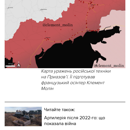
Карта уражень російської техніки
на Приазов’ї. Її підготував
французький осінтер Клемент
Молін
Читайте також:
Артилерія після 2022-го: що
показала війна