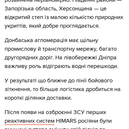
розвинена нерівномірно. Південні райони —
Запорізька область, Херсонщина — це
відкритий степ із малою кількістю природних
укриттів, який добре проглядається.
Донбаська агломерація має щільну
промислову й транспортну мережу, багато
другорядних доріг. На лівобережжі Дніпра
важливу роль відіграють водні перешкоди.
У результаті що ближче до лінії бойового
зіткнення, то більше логістика дробиться на
короткі ділянки доставки.
Після появи на озброєнні ЗСУ перших
реактивних систем
HIMARS росіяни були