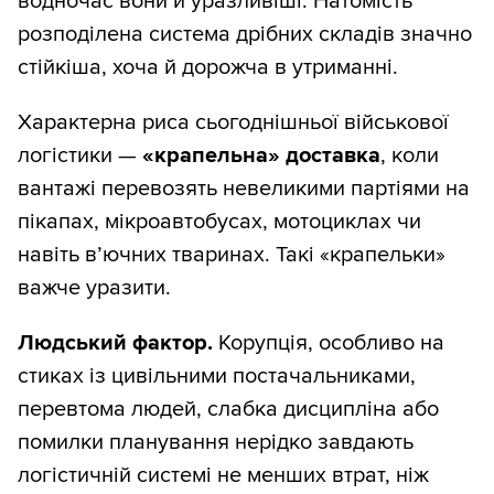
водночас вони й уразливіші. Натомість
розподілена система дрібних складів значно
стійкіша, хоча й дорожча в утриманні.
Характерна риса сьогоднішньої військової
логістики —
«крапельна» доставка
, коли
вантажі перевозять невеликими партіями на
пікапах, мікроавтобусах, мотоциклах чи
навіть в’ючних тваринах. Такі «крапельки»
важче уразити.
Людський фактор.
Корупція, особливо на
стиках із цивільними постачальниками,
перевтома людей, слабка дисципліна або
помилки планування нерідко завдають
логістичній системі не менших втрат, ніж