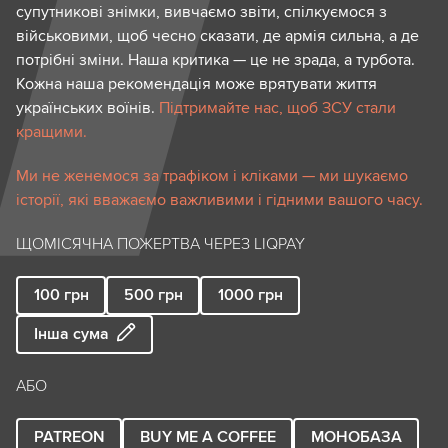
супутникові знімки, вивчаємо звіти, спілкуємося з
військовими, щоб чесно сказати, де армія сильна, а де
потрібні зміни. Наша критика — це не зрада, а турбота.
Кожна наша рекомендація може врятувати життя
українських воїнів.
Підтримайте нас, щоб ЗСУ стали
кращими.
Ми не женемося за трафіком і кліками — ми шукаємо
історії, які вважаємо важливими і гідними вашого часу.
ЩОМІСЯЧНА ПОЖЕРТВА ЧЕРЕЗ LIQPAY
100
грн
500
грн
1000
грн
Інша сума
АБО
PATREON
BUY ME A COFFEE
МОНОБАЗА