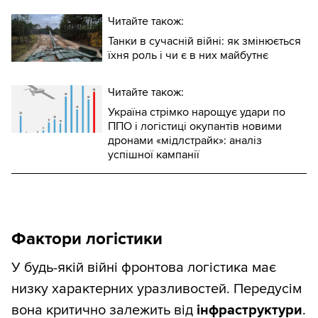
Читайте також:
Танки в сучасній війні: як змінюється
їхня роль і чи є в них майбутнє
Читайте також:
Україна стрімко нарощує удари по
ППО і логістиці окупантів новими
дронами «мідлстрайк»: аналіз
успішної кампанії
Фактори логістики
У будь-якій війні фронтова логістика має
низку характерних уразливостей. Передусім
вона критично залежить від
інфраструктури
.