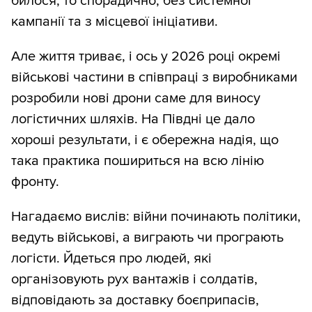
билося, то спорадично, без системної
кампанії та з місцевої ініціативи.
Але життя триває, і ось у 2026 році окремі
військові частини в співпраці з виробниками
розробили нові дрони саме для виносу
логістичних шляхів. На Півдні це дало
хороші результати, і є обережна надія, що
така практика пошириться на всю лінію
фронту.
Нагадаємо вислів: війни починають політики,
ведуть військові, а виграють чи програють
логісти. Йдеться про людей, які
організовують рух вантажів і солдатів,
відповідають за доставку боєприпасів,