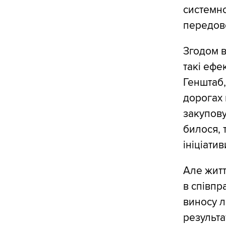
системно
передово
Згодом в
такі ефе
Генштаб,
дорогах 
закупову
билося, 
ініціатив
Але житт
в співпр
виносу л
результа