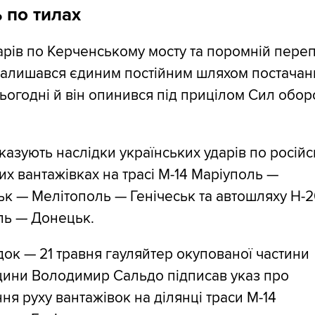
 по тилах
арів по Керченському мосту та поромній пере
 залишався єдиним постійним шляхом постачан
ьогодні й він опинився під прицілом Сил обо
казують наслідки українських ударів по росій
их вантажівках на трасі М-14 Маріуполь —
к — Мелітополь — Генічеськ та автошляху Н-
ль — Донецьк.
док — 21 травня гауляйтер окупованої частини
ини Володимир Сальдо підписав указ про
я руху вантажівок на ділянці траси М-14