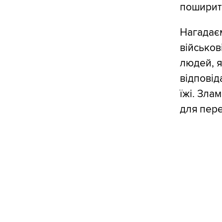
поширить
Нагадаєм
військов
людей, я
відповід
їжі. Зла
для пере