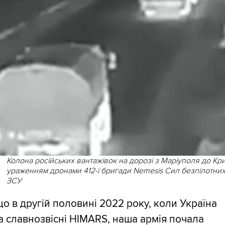
Колона російських вантажівок на дорозі з Маріуполя до Кр
ураженням дронами 412-ї бригади Nemesis Сил безпілотних
ЗСУ
що в другій половині 2022 року, коли Україна
 славнозвісні HIMARS, наша армія почала