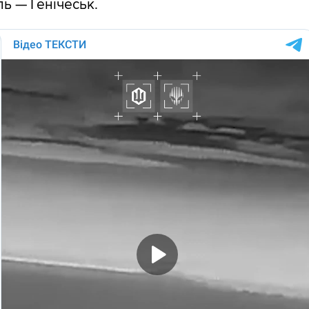
ь — Генічеськ.