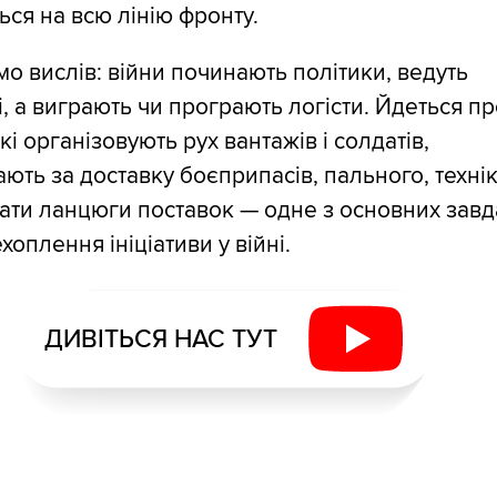
ся на всю лінію фронту.
о вислів: війни починають політики, ведуть
і, а виграють чи програють логісти. Йдеться п
кі організовують рух вантажів і солдатів,
ають за доставку боєприпасів, пального, технік
мати ланцюги поставок — одне з основних зав
хоплення ініціативи у війні.
ДИВІТЬСЯ НАС ТУТ