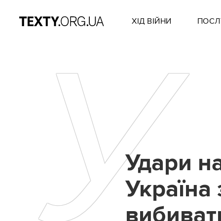
ХІД ВІЙНИ
ПОСЛ
У
Удари н
Україна
вибивати