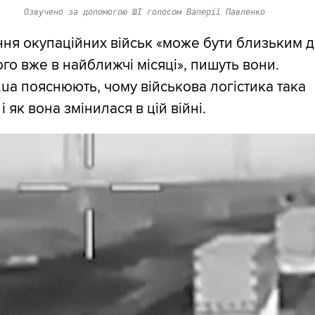
Озвучено за допомогою ШІ голосом Валерії Павленко
ня окупаційних військ «може бути близьким 
го вже в найближчі місяці», пишуть вони.
g.ua пояснюють, чому військова логістика така
і як вона змінилася в цій війні.