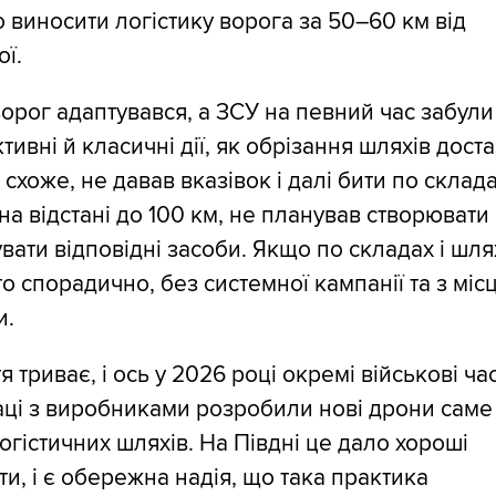
 виносити логістику ворога за 50–60 км від
ї.
орог адаптувався, а ЗСУ на певний час забули
ктивні й класичні дії, як обрізання шляхів дост
 схоже, не давав вказівок і далі бити по склада
на відстані до 100 км, не планував створювати
вати відповідні засоби. Якщо по складах і шля
то спорадично, без системної кампанії та з міс
и.
я триває, і ось у 2026 році окремі військові ча
аці з виробниками розробили нові дрони саме
огістичних шляхів. На Півдні це дало хороші
ти, і є обережна надія, що така практика