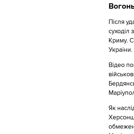
Вогонь
Після уд
суходіл
Криму. С
України.
Відео по
військов
Бердянсь
Маріупо
Як наслі
Херсонщ
обмеженн