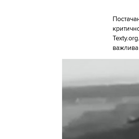
Постачан
критично
Texty.or
важлива 