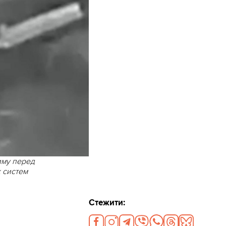
иму перед
 систем
Стежити: