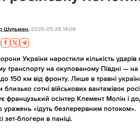
р Шульман
,
2026-05-28 14:04
:
орони України наростили кількість ударів 
у транспорту на окупованому Півдні — на
 до 150 км від фронту. Лише в травні україн
 близько сотні військових вантажівок росі
ує французький осінтер Клемент Молін і до
о уражень «ідуть безперервним потоком».
і зет-блогери в паніці.