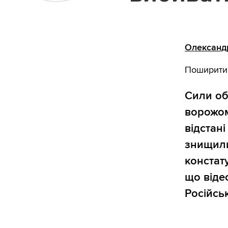
Олександ
Поширити
Сили об
ворожом
відстані
знищили
констат
що віде
Російськ