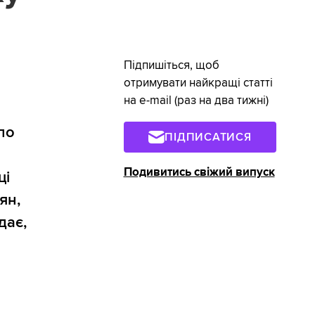
Підпишіться, щоб
отримувати найкращі статті
на e-mail (раз на два тижні)
по
ПІДПИСАТИСЯ
Подивитись свіжий випуск
ці
ян,
дає,