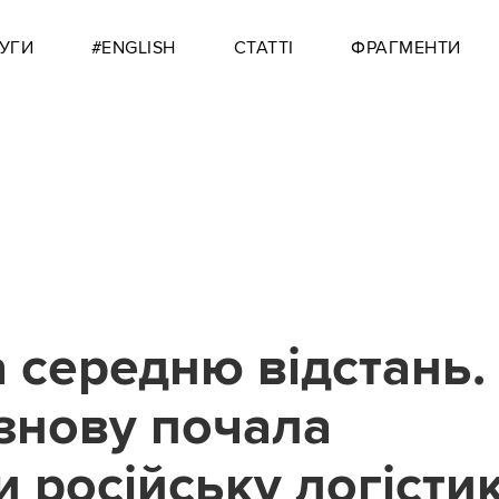
УГИ
#ENGLISH
СТАТТІ
ФРАГМЕНТИ
а середню відстань.
 знову почала
 російську логісти