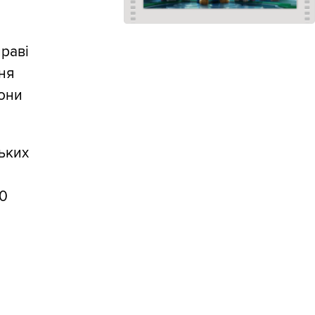
праві
ня
рони
ських
20