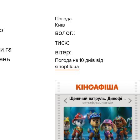
Погода
Київ
ро
волог.:
тиск:
и та
вітер:
дань
Погода на 10 днів від
sinoptik.ua