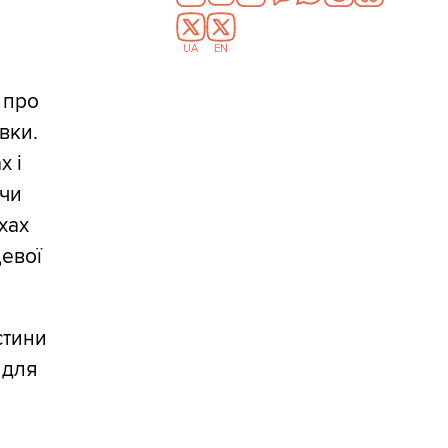
UA
EN
 про
авки.
х і
 чи
хах
цевої
стини
 для