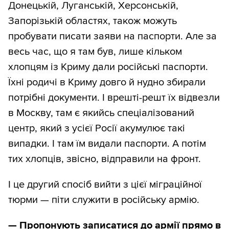
Донецькій, Луганській, Херсонській,
Запорізькій областях, також можуть
пробувати писати заяви на паспорти. Але за
весь час, що я там був, лише кільком
хлопцям із Криму дали російські паспорти.
Їхні родичі в Криму довго й нудно збирали
потрібні документи. І врешті-решт їх відвезли
в Москву, там є якийсь спеціалізований
центр, який з усієї Росії акумулює такі
випадки. І там їм видали паспорти. А потім
тих хлопців, звісно, відправили на фронт.
І це другий спосіб вийти з цієї міграційної
тюрми — піти служити в російську армію.
—
Пропонують записатися до армії прямо в