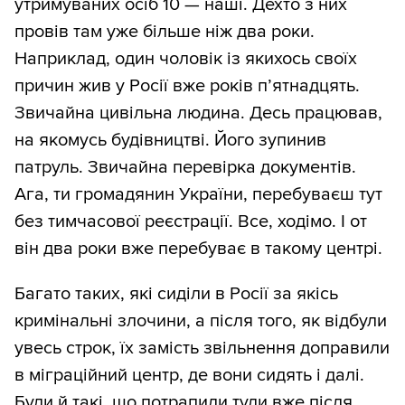
утримуваних осіб 10 — наші. Дехто з них
провів там уже більше ніж два роки.
Наприклад, один чоловік із якихось своїх
причин жив у Росії вже років п’ятнадцять.
Звичайна цивільна людина. Десь працював,
на якомусь будівництві. Його зупинив
патруль. Звичайна перевірка документів.
Ага, ти громадянин України, перебуваєш тут
без тимчасової реєстрації. Все, ходімо. І от
він два роки вже перебуває в такому центрі.
Багато таких, які сиділи в Росії за якісь
кримінальні злочини, а після того, як відбули
увесь строк, їх замість звільнення доправили
в міграційний центр, де вони сидять і далі.
Були й такі, що потрапили туди вже після