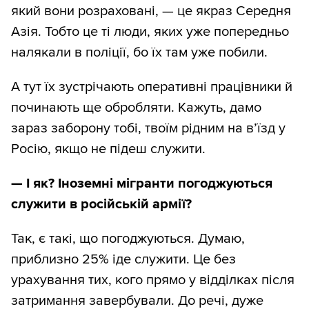
який вони розраховані, — це якраз Середня
Азія. Тобто це ті люди, яких уже попередньо
налякали в поліції, бо їх там уже побили.
А тут їх зустрічають оперативні працівники й
починають ще обробляти. Кажуть, дамо
зараз заборону тобі, твоїм рідним на в’їзд у
Росію, якщо не підеш служити.
—
І як? Іноземні мігранти погоджуються
служити в російській армії?
Так, є такі, що погоджуються. Думаю,
приблизно 25% іде служити. Це без
урахування тих, кого прямо у відділках після
затримання завербували. До речі, дуже