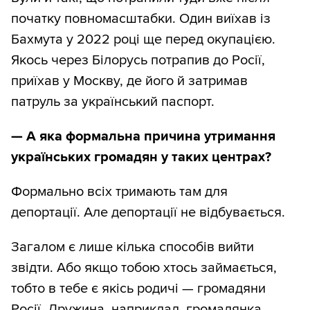
початку повномасштабки. Один виїхав із
Бахмута у 2022 році ще перед окупацією.
Якось через Білорусь потрапив до Росії,
приїхав у Москву, де його й затримав
патруль за український паспорт.
— А яка формальна причина утримання
українських громадян у таких центрах?
Формально всіх тримають там для
депортації. Але депортації не відбувається.
Загалом є лише кілька способів вийти
звідти. Або якщо тобою хтось займається,
тобто в тебе є якісь родичі — громадяни
Росії. Дружина, наприклад, громадянка.