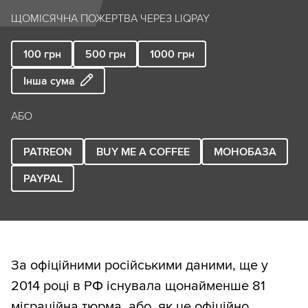
ЩОМІСЯЧНА ПОЖЕРТВА ЧЕРЕЗ LIQPAY
100
грн
500
грн
1000
грн
Інша сума
АБО
PATREON
BUY ME A COFFEE
МОНОБАЗА
PAYPAL
За офіційними російськими даними, ще у
2014 році в РФ існувала щонайменше 81
міграційна тюрма, або, як це офіційно