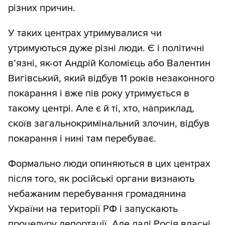
різних причин.
У таких центрах утримувалися чи
утримуються дуже різні люди. Є і політичні
в’язні, як-от Андрій Коломієць або Валентин
Вигівський, який відбув 11 років незаконного
покарання і вже пів року утримується в
такому центрі. Але є й ті, хто, наприклад,
скоїв загальнокримінальний злочин, відбув
покарання і нині там перебуває.
Формально люди опиняються в цих центрах
після того, як російські органи визнають
небажаним перебування громадянина
України на території РФ і запускають
процедуру депортації. Але далі Росія власні