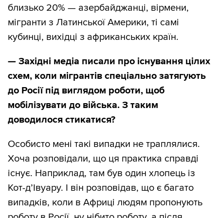
близько 20% — азербайджанці, вірмени,
мігранти з Латинської Америки, ті самі
кубинці, вихідці з африканських країн.
—
Західні медіа писали про існування цілих
схем, коли мігрантів спеціально затягують
до Росії під виглядом роботи, щоб
мобілізувати до війська. З таким
доводилося стикатися?
Особисто мені такі випадки не траплялися.
Хоча розповідали, що ця практика справді
існує. Наприклад, там був один хлопець із
Кот-д’Івуару. І він розповідав, що є багато
випадків, коли в Африці людям пропонують
роботу в Росії, ну нібито роботу, а після