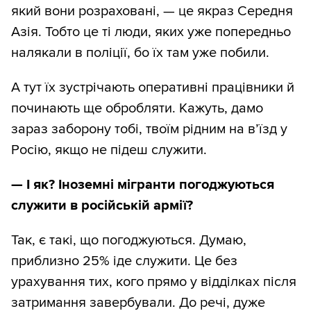
який вони розраховані, — це якраз Середня
Азія. Тобто це ті люди, яких уже попередньо
налякали в поліції, бо їх там уже побили.
А тут їх зустрічають оперативні працівники й
починають ще обробляти. Кажуть, дамо
зараз заборону тобі, твоїм рідним на в’їзд у
Росію, якщо не підеш служити.
—
І як? Іноземні мігранти погоджуються
служити в російській армії?
Так, є такі, що погоджуються. Думаю,
приблизно 25% іде служити. Це без
урахування тих, кого прямо у відділках після
затримання завербували. До речі, дуже