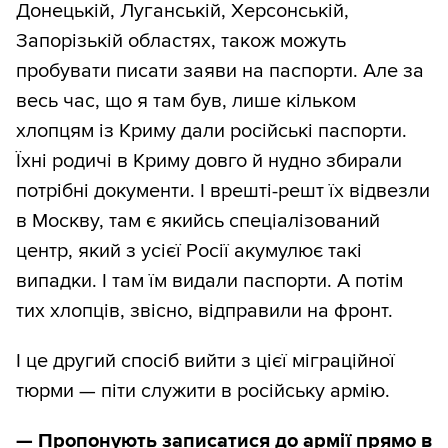
Донецькій, Луганській, Херсонській,
Запорізькій областях, також можуть
пробувати писати заяви на паспорти. Але за
весь час, що я там був, лише кільком
хлопцям із Криму дали російські паспорти.
Їхні родичі в Криму довго й нудно збирали
потрібні документи. І врешті-решт їх відвезли
в Москву, там є якийсь спеціалізований
центр, який з усієї Росії акумулює такі
випадки. І там їм видали паспорти. А потім
тих хлопців, звісно, відправили на фронт.
І це другий спосіб вийти з цієї міграційної
тюрми — піти служити в російську армію.
—
Пропонують записатися до армії прямо в