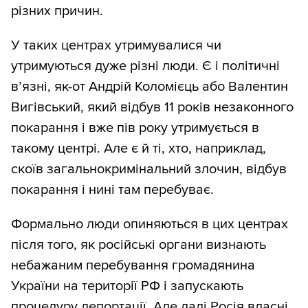
різних причин.
У таких центрах утримувалися чи
утримуються дуже різні люди. Є і політичні
в’язні, як-от Андрій Коломієць або Валентин
Вигівський, який відбув 11 років незаконного
покарання і вже пів року утримується в
такому центрі. Але є й ті, хто, наприклад,
скоїв загальнокримінальний злочин, відбув
покарання і нині там перебуває.
Формально люди опиняються в цих центрах
після того, як російські органи визнають
небажаним перебування громадянина
України на території РФ і запускають
процедуру депортації. Але далі Росія власні