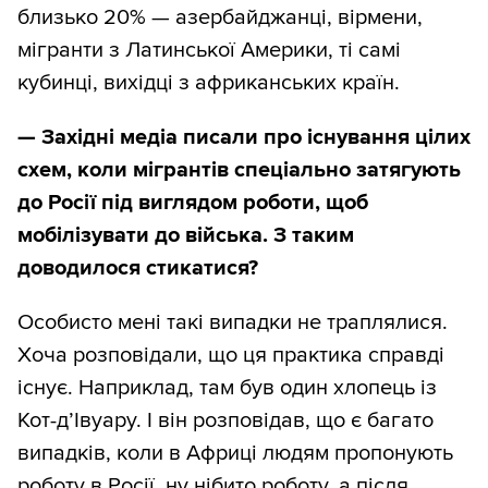
близько 20% — азербайджанці, вірмени,
мігранти з Латинської Америки, ті самі
кубинці, вихідці з африканських країн.
—
Західні медіа писали про існування цілих
схем, коли мігрантів спеціально затягують
до Росії під виглядом роботи, щоб
мобілізувати до війська. З таким
доводилося стикатися?
Особисто мені такі випадки не траплялися.
Хоча розповідали, що ця практика справді
існує. Наприклад, там був один хлопець із
Кот-д’Івуару. І він розповідав, що є багато
випадків, коли в Африці людям пропонують
роботу в Росії, ну нібито роботу, а після