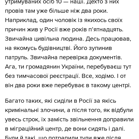
утримуваних осіб 10 — наші. Дехто з них
провів там уже більше ніж два роки.
Наприклад, один чоловік із якихось своїх
причин жив у Росії вже років п’ятнадцять.
Звичайна цивільна людина. Десь працював,
на якомусь будівництві. Його зупинив
патруль. Звичайна перевірка документів.
Ага, ти громадянин України, перебуваєш тут
без тимчасової реєстрації. Все, ходімо. І от
він два роки вже перебуває в такому центрі.
Багато таких, які сиділи в Росії за якісь
кримінальні злочини, а після того, як відбули
увесь строк, їх замість звільнення доправили
в міграційний центр, де вони сидять і далі.
Були й такі, що потрапили туди вже після