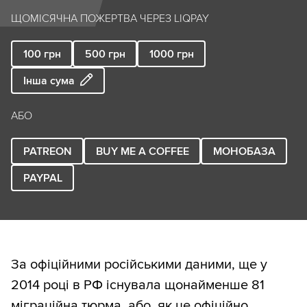
ЩОМІСЯЧНА ПОЖЕРТВА ЧЕРЕЗ LIQPAY
100
грн
500
грн
1000
грн
Інша сума
АБО
PATREON
BUY ME A COFFEE
МОНОБАЗА
PAYPAL
За офіційними російськими даними, ще у
2014 році в РФ існувала щонайменше 81
міграційна тюрма, або, як це офіційно