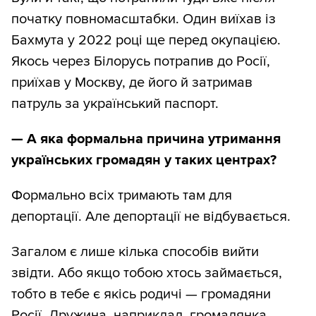
початку повномасштабки. Один виїхав із
Бахмута у 2022 році ще перед окупацією.
Якось через Білорусь потрапив до Росії,
приїхав у Москву, де його й затримав
патруль за український паспорт.
— А яка формальна причина утримання
українських громадян у таких центрах?
Формально всіх тримають там для
депортації. Але депортації не відбувається.
Загалом є лише кілька способів вийти
звідти. Або якщо тобою хтось займається,
тобто в тебе є якісь родичі — громадяни
Росії. Дружина, наприклад, громадянка.