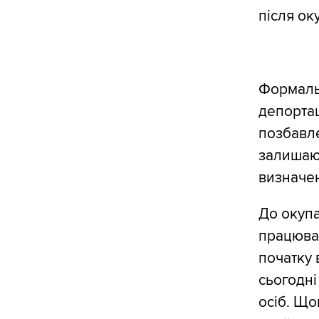
після ок
Формальн
депортац
позбавле
залишают
визначен
До окупа
працювал
початку 
сьогодні
осіб. Що