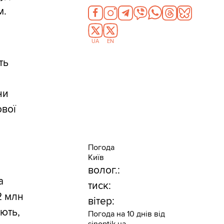
м.
UA
EN
ть
ни
ової
Погода
Київ
волог.:
а
тиск:
2 млн
вітер:
ають,
Погода на 10 днів від