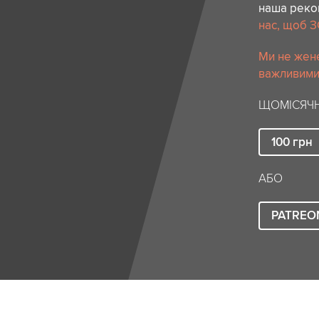
наша реком
нас, щоб З
Ми не жене
важливими 
ЩОМІСЯЧН
100
грн
АБО
PATREO