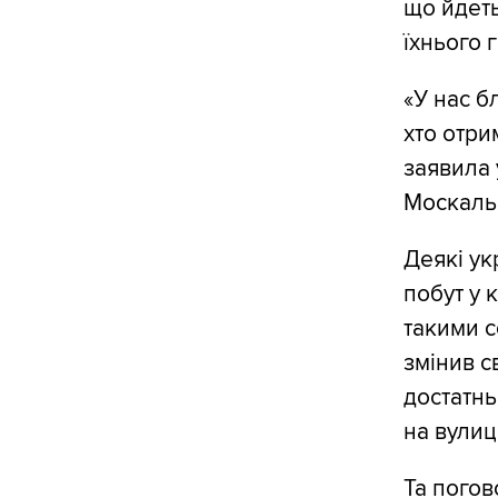
що йдеть
їхнього 
«У нас б
хто отри
заявила
Москаль
Деякі ук
побут у 
такими с
змінив с
достатнь
на вулиц
Та погов