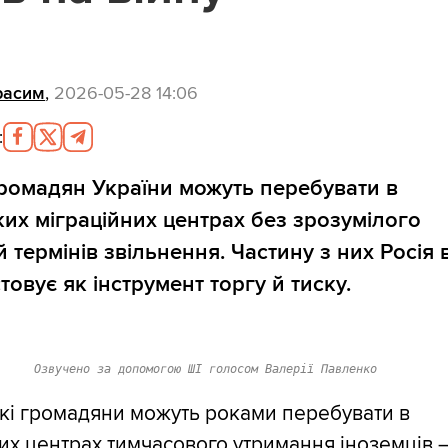
расим
,
2026-05-28 14:06
:
громадян України можуть перебувати в
ких міграційних центрах без зрозумілого
й термінів звільнення. Частину з них Росія 
товує як інструмент торгу й тиску.
Озвучено за допомогою ШІ голосом Валерії Павленко
кі громадяни можуть роками перебувати в
их центрах тимчасового утримання іноземців 