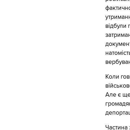
фактично
утриманн
відбули 
затриман
документ
натоміст
вербуван
Коли гов
військов
Але є ще
громадян
депортац
Частина 