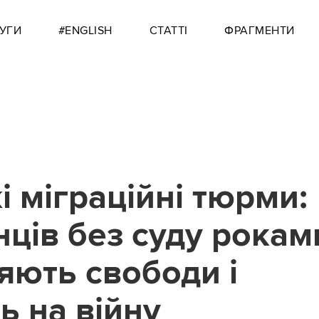
УГИ
#ENGLISH
СТАТТІ
ФРАГМЕНТИ
і міграційні тюрми:
нців без суду рокам
яють свободи і
ь на війну