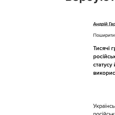
Андрій Га
Поширити
Тисячі 
російсь
статусу 
викорис
Українсь
російськ