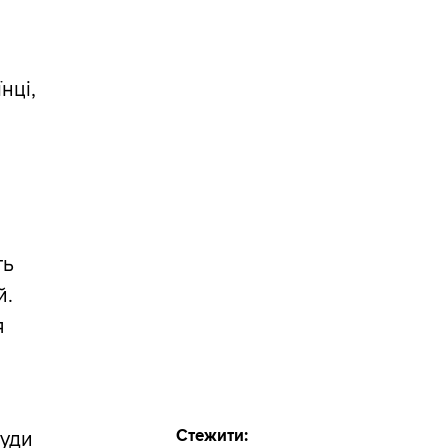
нці,
ть
й.
я
Стежити:
туди