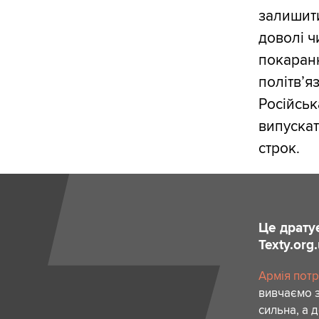
залишити
доволі ч
покаранн
політв’я
Російськ
випускат
строк.
Це драту
Texty.org
Армія потр
вивчаємо з
сильна, а 