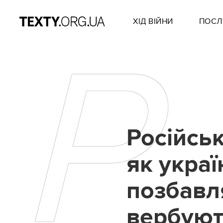
ХІД ВІЙНИ
ПОСЛ
Р
Російськ
як украї
позбавл
вербуют