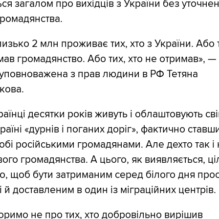
ся загалом про вихідців з України без уточне
громадянства.
лизько 2 млн проживає тих, хто з України. Або 
мав громадянство. Або тих, хто не отримав», —
 уповноважена з прав людини в РФ Тетяна
кова.
раїнці десятки років живуть і облаштовують св
країні «дурнів і поганих доріг», фактично ставш
обі російськими громадянами. Але дехто так і
вого громадянства. А цього, як виявляється, ц
о, щоб бути затриманим серед білого дня про
і й доставленим в один із міграційних центрів.
оримо не про тих, хто добровільно вирішив