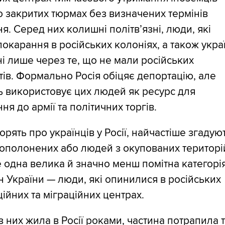
 закритих тюрмах без визначених термінів
я. Серед них колишні політв’язні, люди, які
покарання в російських колоніях, а також украї
і лише через те, що не мали російських
ів. Формально Росія обіцяє депортацію, але
ь використовує цих людей як ресурс для
ня до армії та політичних торгів.
орять про українців у Росії, найчастіше згадую
ополонених або людей з окупованих територі
 одна велика й значно менш помітна категорі
 України — люди, які опинилися в російських
ійних та міграційних центрах.
з них жила в Росії роками, частина потрапила 