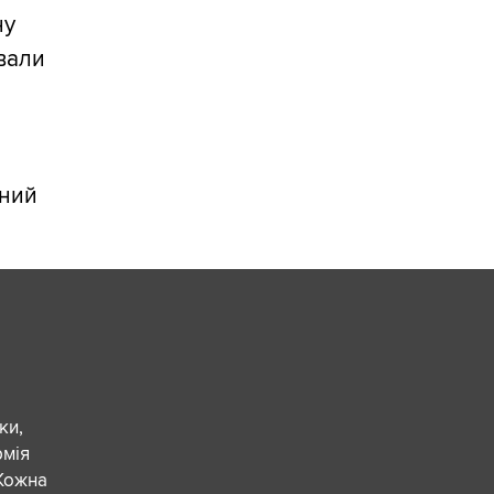
ну
ували
вний
ки,
рмія
 Кожна