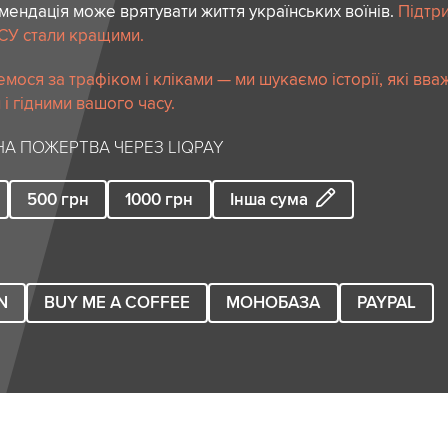
ендація може врятувати життя українських воїнів.
Підтр
СУ стали кращими.
мося за трафіком і кліками — ми шукаємо історії, які вв
і гідними вашого часу.
А ПОЖЕРТВА ЧЕРЕЗ LIQPAY
500
грн
1000
грн
Інша сума
N
BUY ME A COFFEE
МОНОБАЗА
PAYPAL