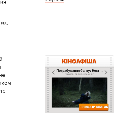
sinoptik.ua
ння
тих,
ій
и
 не
ілком
сто