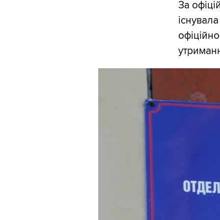
За офіці
існувала
офіційно
утриманн