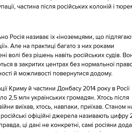
упації, частина після російських колоній і тюре
о Росія називає їх «іноземцями, що підлягаю
ії». Але на практиці багато з них роками
ні волі без рішень навіть російських судів. Во
ься в закритих центрах без нормальної прав
ості й можливості повернутися додому.
ції Криму й частини Донбасу 2014 року в Росії
о 2,5 млн українських громадян. Хтось після
війни виїхав, хтось, навпаки, приїхав. Станом н
 російські офіційні джерела називають цифру 
правда, ці дані не конкретні, самі росіяни дод