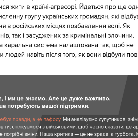
ся жити в країні-агресорі. Йдеться про ще од
исленну групу українських громадян, які відб
я в російських місцях позбавлення волі. Як
знів, так і засуджених за кримінальні злочини.
а каральна система налаштована так, щоб не
и людей навіть після того, як вони відбули по
є, і ми це знаємо. Але це дуже важливо.
.ua потребують вашої підтримки.
ебує правди, а не пафосу.
Ми аналізуємо супутникові знім
віти, спілкуємося з військовими, щоб чесно сказати, де а
де потрібні зміни. Наша критика — це не зрада, а турбота.