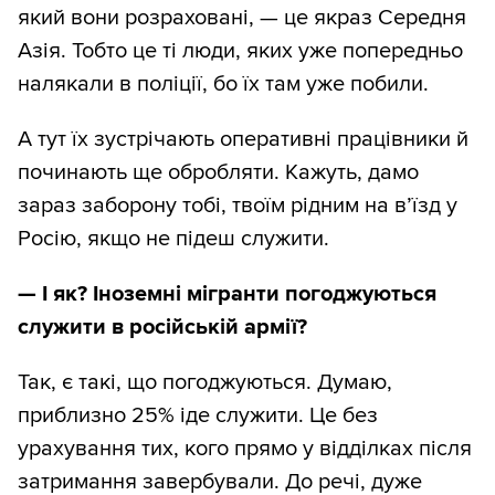
який вони розраховані, — це якраз Середня
Азія. Тобто це ті люди, яких уже попередньо
налякали в поліції, бо їх там уже побили.
А тут їх зустрічають оперативні працівники й
починають ще обробляти. Кажуть, дамо
зараз заборону тобі, твоїм рідним на в’їзд у
Росію, якщо не підеш служити.
—
І як? Іноземні мігранти погоджуються
служити в російській армії?
Так, є такі, що погоджуються. Думаю,
приблизно 25% іде служити. Це без
урахування тих, кого прямо у відділках після
затримання завербували. До речі, дуже