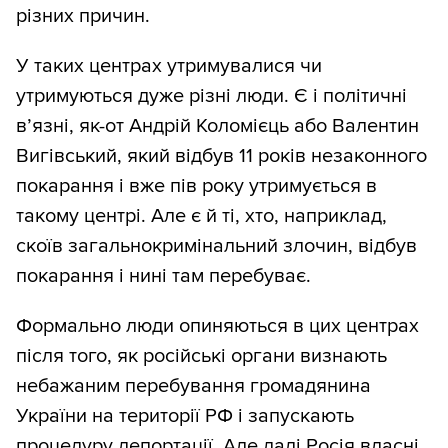
різних причин.
У таких центрах утримувалися чи
утримуються дуже різні люди. Є і політичні
в’язні, як-от Андрій Коломієць або Валентин
Вигівський, який відбув 11 років незаконного
покарання і вже пів року утримується в
такому центрі. Але є й ті, хто, наприклад,
скоїв загальнокримінальний злочин, відбув
покарання і нині там перебуває.
Формально люди опиняються в цих центрах
після того, як російські органи визнають
небажаним перебування громадянина
України на території РФ і запускають
процедуру депортації. Але далі Росія власні