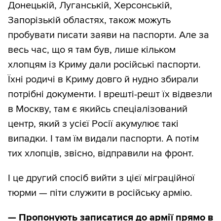
Донецькій, Луганській, Херсонській,
Запорізькій областях, також можуть
пробувати писати заяви на паспорти. Але за
весь час, що я там був, лише кільком
хлопцям із Криму дали російські паспорти.
Їхні родичі в Криму довго й нудно збирали
потрібні документи. І врешті-решт їх відвезли
в Москву, там є якийсь спеціалізований
центр, який з усієї Росії акумулює такі
випадки. І там їм видали паспорти. А потім
тих хлопців, звісно, відправили на фронт.
І це другий спосіб вийти з цієї міграційної
тюрми — піти служити в російську армію.
—
Пропонують записатися до армії прямо в