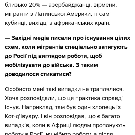
близько 20% — азербайджанці, вірмени,
мігранти з Латинської Америки, ті самі
кубинці, вихідці з африканських країн.
—
Західні медіа писали про існування цілих
схем, коли мігрантів спеціально затягують
до Росії під виглядом роботи, щоб
мобілізувати до війська. З таким
доводилося стикатися?
Особисто мені такі випадки не траплялися.
Хоча розповідали, що ця практика справді
існує. Наприклад, там був один хлопець із
Кот-д’Івуару. І він розповідав, що є багато
випадків, коли в Африці людям пропонують
роботу в Росії, ну нібито роботу, а після