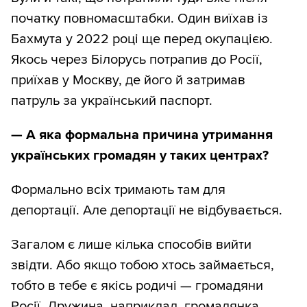
початку повномасштабки. Один виїхав із
Бахмута у 2022 році ще перед окупацією.
Якось через Білорусь потрапив до Росії,
приїхав у Москву, де його й затримав
патруль за український паспорт.
— А яка формальна причина утримання
українських громадян у таких центрах?
Формально всіх тримають там для
депортації. Але депортації не відбувається.
Загалом є лише кілька способів вийти
звідти. Або якщо тобою хтось займається,
тобто в тебе є якісь родичі — громадяни
Росії. Дружина, наприклад, громадянка.