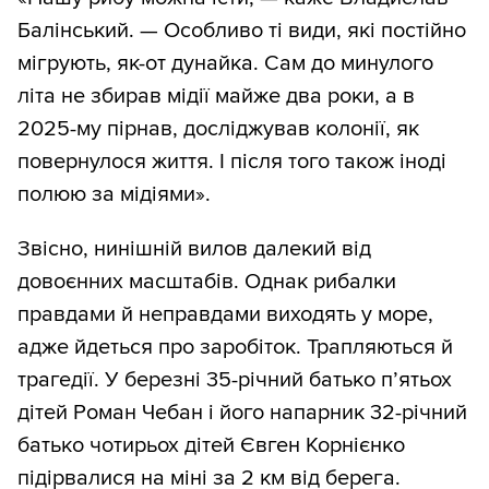
Балінський. — Особливо ті види, які постійно
мігрують, як-от дунайка. Сам до минулого
літа не збирав мідії майже два роки, а в
2025-му пірнав, досліджував колонії, як
повернулося життя. І після того також іноді
полюю за мідіями».
Звісно, нинішній вилов далекий від
довоєнних масштабів. Однак рибалки
правдами й неправдами виходять у море,
адже йдеться про заробіток. Трапляються й
трагедії. У березні 35-річний батько п’ятьох
дітей Роман Чебан і його напарник 32-річний
батько чотирьох дітей Євген Корнієнко
підірвалися на міні за 2 км від берега.