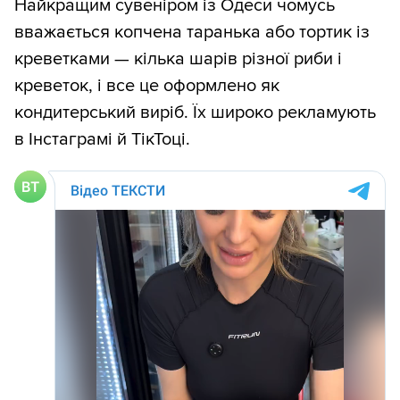
Найкращим сувеніром із Одеси чомусь
вважається копчена таранька або тортик із
креветками — кілька шарів різної риби і
креветок, і все це оформлено як
кондитерський виріб. Їх широко рекламують
в Інстаграмі й ТікТоці.