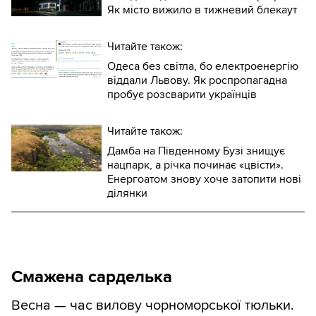
Як місто вижило в тижневий блекаут
Читайте також:
Одеса без світла, бо електроенергію
віддали Львову. Як роспропагадна
пробує розсварити українців
Читайте також:
Дамба на Південному Бузі знищує
нацпарк, а річка починає «цвісти».
Енергоатом знову хоче затопити нові
ділянки
Смажена сарделька
Весна — час вилову чорноморської тюльки.