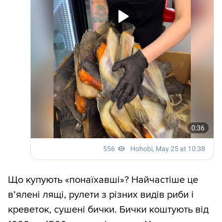
Що купують «понаїхавші»? Найчастіше це
в’ялені лящі, рулети з різних видів риби і
креветок, сушені бички. Бички коштують від