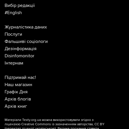
Вибір редакції
#English
Журналістика даних
Послуги
Фальшиві соціологи
Дезінформація
Disinfomonitor
Інтернам
Підтримай нас!
Наш магазин
Графік Дня
Архів блогів
Архів книг
Матеріали Texty.org.ua можна використовувати згідно з
ліцензією
Creative Commons із зазначенням авторства, CC BY
(переклад ліцензії
українською
). Велике прохання ставити