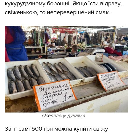
кукурудзяному борошні. Якщо їсти відразу,
свіженькою, то неперевершений смак.
Оселедець дунайка
За ті самі 500 грн можна купити свіжу