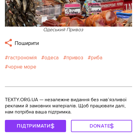
Одеський Привоз
Поширити
гастрономія
одеса
привоз
риба
чорне море
TEXTY.ORG.UA — незалежне видання без навʼязливої
реклами й замовних матеріалів. Щоб працювати далі,
нам потрібна ваша підтримка.
ПІДТРИМАТИ
DONATE