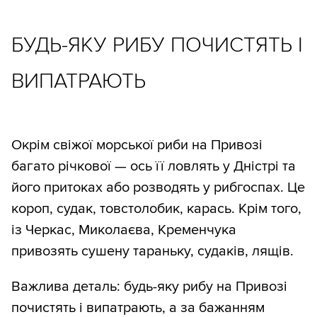
БУДЬ-ЯКУ РИБУ ПОЧИСТЯТЬ І
ВИПАТРАЮТЬ
Окрім свіжої морської риби на Привозі
багато річкової — ось її ловлять у Дністрі та
його притоках або розводять у рибгоспах. Це
короп, судак, товстолобик, карась. Крім того,
із Черкас, Миколаєва, Кременчука
привозять сушену тараньку, судаків, лящів.
Важлива деталь: будь-яку рибу на Привозі
почистять і випатрають, а за бажанням