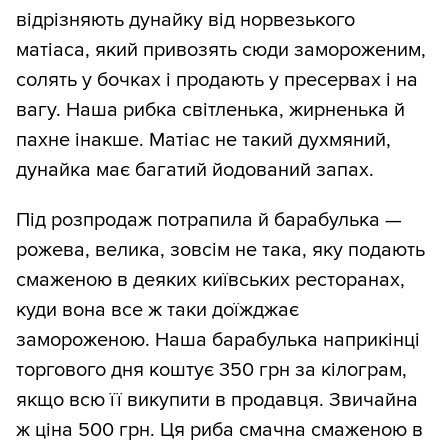
відрізняють дунайку від норвезького
матіаса, який привозять сюди замороженим,
солять у бочках і продають у пресервах і на
вагу. Наша рибка світленька, жирненька й
пахне інакше. Матіас не такий духмяний,
дунайка має багатий йодований запах.
Під розпродаж потрапила й барабулька —
рожева, велика, зовсім не така, яку подають
смаженою в деяких київських ресторанах,
куди вона все ж таки доїжджає
замороженою. Наша барабулька наприкінці
торгового дня коштує 350 грн за кілограм,
якщо всю її викупити в продавця. Звичайна
ж ціна 500 грн. Ця риба смачна смаженою в