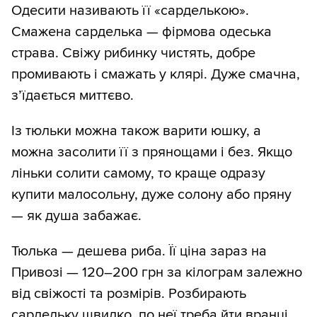
Одесити називають її «сарделькою».
Смажена сарделька — фірмова одеська
страва. Свіжу рибинку чистять, добре
промивають і смажать у клярі. Дуже смачна,
з’їдається миттєво.
Із тюльки можна також варити юшку, а
можна засолити її з прянощами і без. Якщо
ліньки солити самому, то краще одразу
купити малосольну, дуже солону або пряну
— як душа забажає.
Тюлька — дешева риба. Її ціна зараз на
Привозі — 120–200 грн за кілограм залежно
від свіжості та розмірів. Розбирають
сардельку швидко, по неї треба йти вранці.