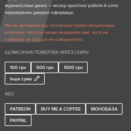
журналістики даних — місяці кропіткої роботи й сотні
перевірених джерел інформації.
Ми не залежимо від політичних примх мільйонера-
власника. Ніхто не може вказувати нам, чого не
говорити чи про що не повідомляти.
ЩОМІСЯЧНА ПОЖЕРТВА ЧЕРЕЗ LIQPAY
100
грн
500
грн
1000
грн
Інша сума
АБО
PATREON
BUY ME A COFFEE
МОНОБАЗА
PAYPAL