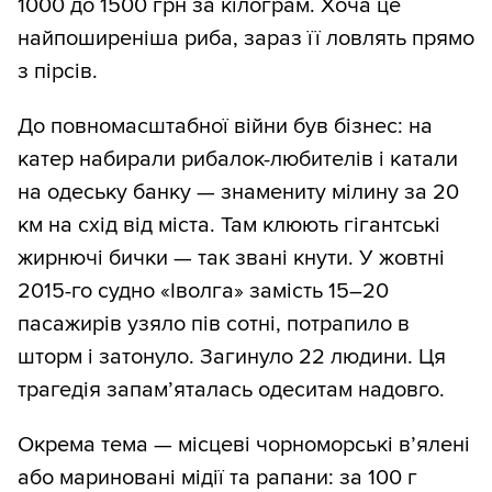
1000 до 1500 грн за кілограм. Хоча це
найпоширеніша риба, зараз її ловлять прямо
з пірсів.
До повномасштабної війни був бізнес: на
катер набирали рибалок-любителів і катали
на одеську банку — знамениту мілину за 20
км на схід від міста. Там клюють гігантські
жирнючі бички — так звані кнути. У жовтні
2015-го судно «Іволга» замість 15–20
пасажирів узяло пів сотні, потрапило в
шторм і затонуло. Загинуло 22 людини. Ця
трагедія запам’яталась одеситам надовго.
Окрема тема — місцеві чорноморські в’ялені
або мариновані мідії та рапани: за 100 г