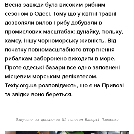
Весна завжди була високим рибним
сезоном в Одесі. Тому що у квітні-травні
дозволяли вилов і рибу добували в
промислових масштабах: дунайку, тюльку,
хамсу, іншу чорноморську живність. Від
початку повномасштабного вторгнення
рибалкам заборонено виходити в море.
Проте одеські базари все одно заповнені
місцевим морським делікатесом.
Texty.org.ua розповідають, що є на Привозі
та звідки воно береться.
Озвучено за допомогою ШІ голосом Валерії Павленко