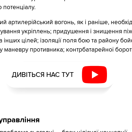
 потенціалу.
й артилерійський вогонь, як і раніше, необхі
ування укріплень; придушення і знищення піх
та інших цілей; ізоляції поля бою та району бо
ву маневру противника; контрбатарейної борот
ДИВІТЬСЯ НАС ТУТ
управління