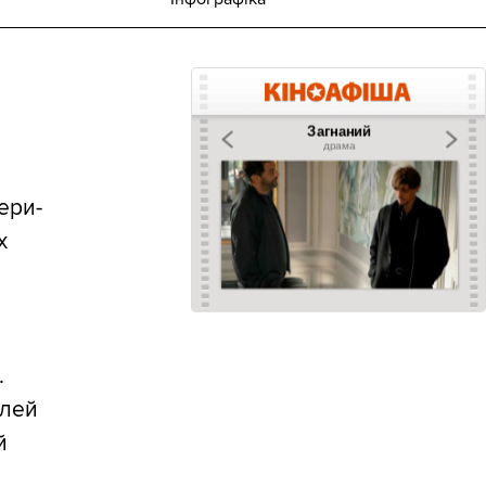
ери-
х
д
.
ілей
й