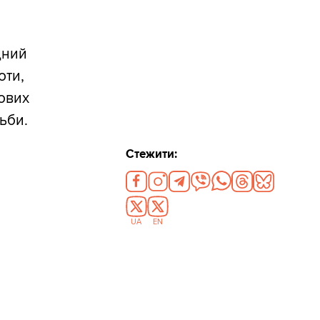
дний
оти,
йових
ьби.
Стежити:
UA
EN