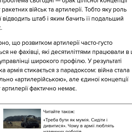
проблема сьогодні — брак цілісної концепції
 ракетних військ та артилерії. Тобто яку роль
ї відводить штаб і яким бачить її подальший
.
но, що розвитком артилерії часто-густо
ся не фахівці, які десятиліттями працювали в 
а управлінці широкого профілю. У результаті
ка армія стикається з парадоксом: війна стала
ьно «артилерійською», але єдиної концепції
 артилерії фактично немає.
Читайте також:
«Треба бути як мумія. Сидіти і
дивитися». Чому в армії люблять
наземних роботів