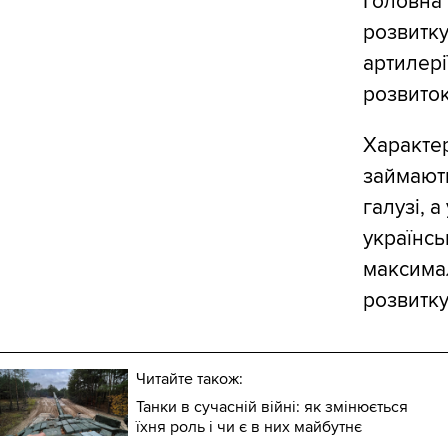
Головна 
розвитку
артилері
розвиток
Характер
займають
галузі, 
українсь
максимал
розвитку
Читайте також:
Танки в сучасній війні: як змінюється
їхня роль і чи є в них майбутнє