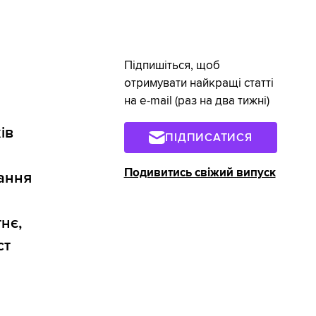
Підпишіться, щоб
отримувати найкращі статті
на e-mail (раз на два тижні)
ів
ПІДПИСАТИСЯ
Подивитись свіжий випуск
вання
нє,
ст