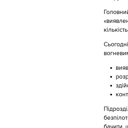
Головний
«виявлен
кількість
Сьогодні
вогневим
вияв
розр
здій
конт
Підрозді
безпілот
бачити, 