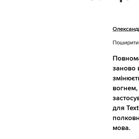
Олександ
Поширити
Повнома
заново 
змінюєт
вогнем,
застосу
для Tex
полковн
мова.