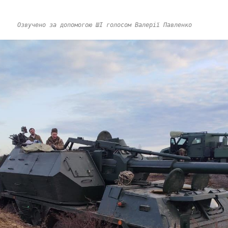
Озвучено за допомогою ШІ голосом Валерії Павленко