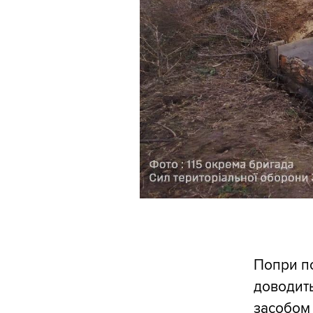
Попри по
доводит
засобом