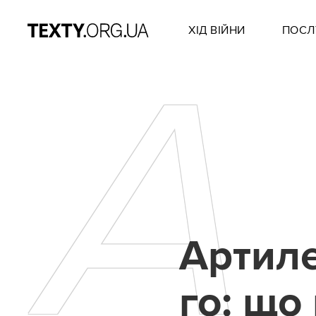
ХІД ВІЙНИ
ПОСЛ
А
Артиле
го: що