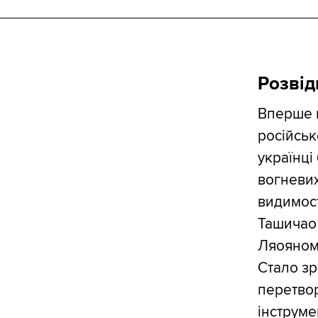
Розвід
Вперше н
російськ
українці
вогневих
видимост
Ташичао 
Ляояном 
Стало зр
перетвор
інструме