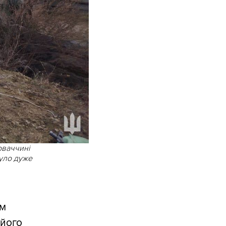
оваччині
було дуже
им
 його