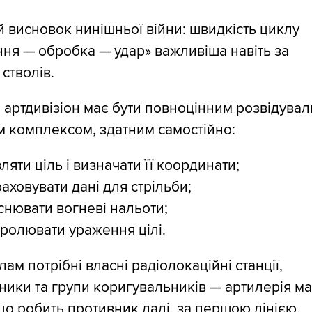
 висновок нинішньої війни: швидкість циклу
ня — обробка — удар» важливіша навіть за
 стволів.
 артдивізіон має бути повноцінним розвідувал
 комплексом, здатним самостійно:
ляти ціль і визначати її координати;
аховувати дані для стрільби;
снювати вогневі нальоти;
ролювати ураження цілі.
лам потрібні власні радіолокаційні станції,
ники та групи коригувальників — артилерія м
що робить противник далі, за першою лінією.