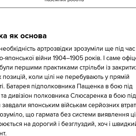
ка як основа
еобхідність артрозвідки зрозуміли ще під час
о-японської війни 1904–1905 років. І саме офіц
 були першими практиками стрільби із закрити
 позицій, коли цілі не перебувають у прямій
і. Батарея підполковника Пащенка в бою під
та дивізіон полковника Слюсаренка в бою пі
завдали японським військам серйозних втрат
озуміло, що гармата без системи виявлення ц
юється на дорогий і безглуздий, хоч і швидки
нт.