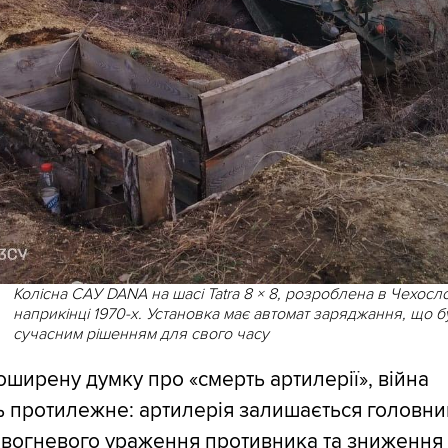
Колісна САУ DANA на шасі Tatra 8 × 8, розроблена в Чехосл
наприкінці 1970-х. Установка має автомат заряджання, що 
сучасним рішенням для свого часу
ширену думку про «смерть артилерії», війна
ь протилежне: артилерія залишається головн
 вогневого ураження противника та зниження