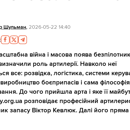
р Шульман
,
2026-05-22 14:40
:
сштабна війна і масова поява безпілотник
визначили роль артилерії. Навколо неї
ься все: розвідка, логістика, системи керу
 виробництво боєприпасів і сама філософія
вання. До чого прийшла арта і яке її майбут
ty.org.ua розповідає професійний артилери
ик запасу Віктор Кевлюк. Далі його пряма