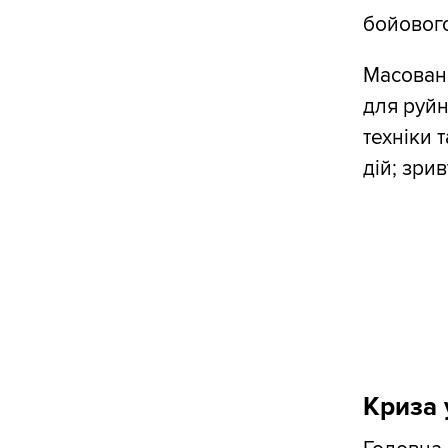
бойового
Масовани
для руйн
техніки 
дій; зри
Криза 