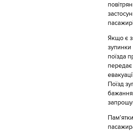
повітрян
застосун
пасажир
Якщо є з
зупинки
поїзда п
передає 
евакуації
Поїзд зу
бажанням
запрошую
Пам’ятки
пасажира