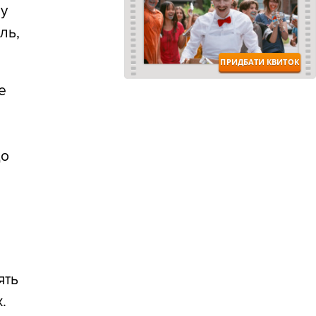
му
ль,
е
до
ять
.