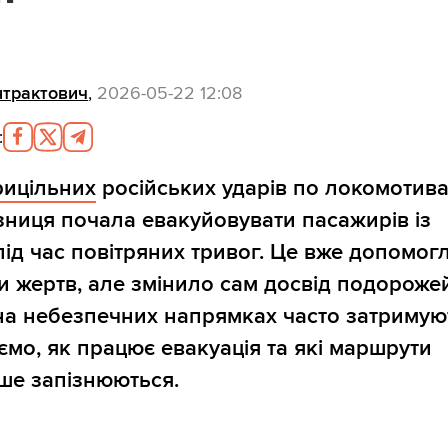
нтрактович
,
2026-05-22 12:08
:
рицільних
російських ударів по локомотив
зниця почала евакуйовувати пасажирів із
 під час повітряних тривог. Це вже допомог
и жертв, але змінило сам досвід подороже
на небезпечних напрямках часто затримую
мо, як працює евакуація та які маршрути
ше запізнюються.