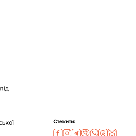
під
Стежити:
ської