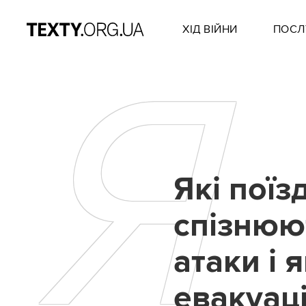
ХІД ВІЙНИ
ПОСЛ
Я
Які поїз
спізнюю
атаки і 
евакуаці