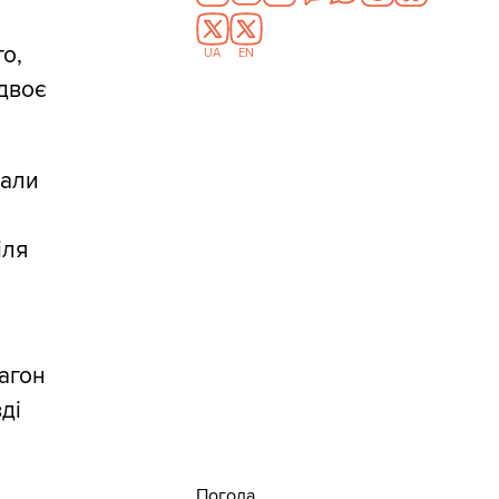
и
о,
UA
EN
 двоє
тали
іля
вагон
ді
Погода