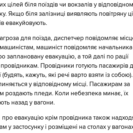
их цілей біля поїздів чи вокзалів у відповідно
ку. Якщо біля залізниці виявляють повітряну ці
ів евакуйовують.
агроза для поїзда, диспетчер повідомляє місц
 машиністам, машиніст повідомляє начальника
ро заплановану евакуацію, а той далі по рації
провідникам. Провідники готують пасажирів 
 (будять, кажуть, які речі варто взяти із собою).
пиняється у відповідному місці. Пасажирам за
 роздають пледи. Коли небезпека минає, їх
ть назад у вагони.
 про евакуацію крім провідника також надход
м у застосунку і розміщені на столах у вагонах