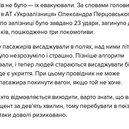
в не було — їх евакуювали. За словами голов
ня АТ «Укрзалізниця» Олександра Перцовськог
 по залізниці було завдано 23 удари, загинуло
ків, пошкоджено три локомотиви.
 пасажирів висаджували в полях, над ними лі
уло незрозуміло і страшно. Пізніше алгоритм
али, і тепер людей стараються висаджувати б
 де є укриття. При цьому провідник не може
пасажира покинути вагон, якщо той не хоче.
 хто відмовляється виходити, варто знати, що 
щент за дев’ять хвилин, тому перебувати в поїз
атаки доволі ризиковано.