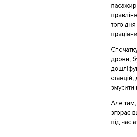
пасажирі
правлін
того дня
працівни
Спочатку
дрони, б
дошліфув
станцій,
змусити 
Але тим,
згорає в
під час 