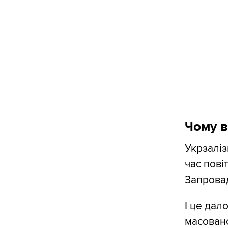
Чому в
Укрзаліз
час пові
Запров
І це дал
масовано