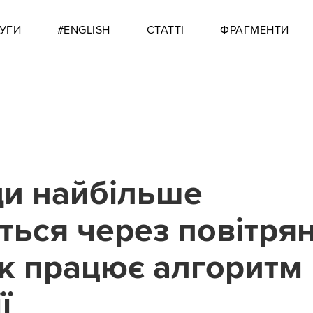
УГИ
#ENGLISH
СТАТТІ
ФРАГМЕНТИ
ди найбільше
ться через повітрян
як працює алгоритм
ї