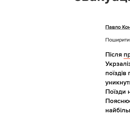
Павло Ко
Поширити
Після
п
Укрзалі
поїздів
уникнут
Поїзди 
Пояснює
найбіль