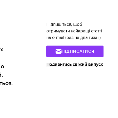
Підпишіться, щоб
отримувати найкращі статті
на e-mail (раз на два тижні)
ах
ПІДПИСАТИСЯ
Подивитись свіжий випуск
ло
й.
ться.