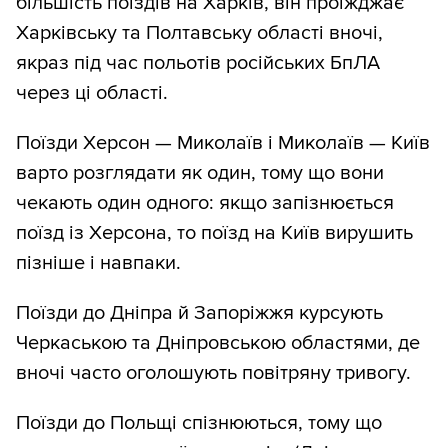
більшість поїздів на Харків, він проїжджає
Харківську та Полтавську області вночі,
якраз під час польотів російських БпЛА
через ці області.
Поїзди Херсон — Миколаїв і Миколаїв — Київ
варто розглядати як один, тому що вони
чекають один одного: якщо запізнюється
поїзд із Херсона, то поїзд на Київ вирушить
пізніше і навпаки.
Поїзди до Дніпра й Запоріжжя курсують
Черкаською та Дніпровською областями, де
вночі часто оголошують повітряну тривогу.
Поїзди до Польщі спізнюються, тому що