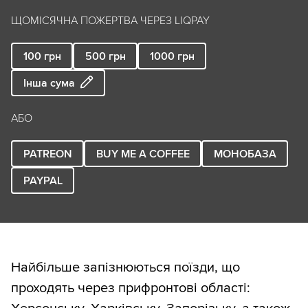
ЩОМІСЯЧНА ПОЖЕРТВА ЧЕРЕЗ LIQPAY
100
грн
500
грн
1000
грн
Інша сума
АБО
PATREON
BUY ME A COFFEE
МОНОБАЗА
PAYPAL
Найбільше запізнюються поїзди, що
проходять через прифронтові області: