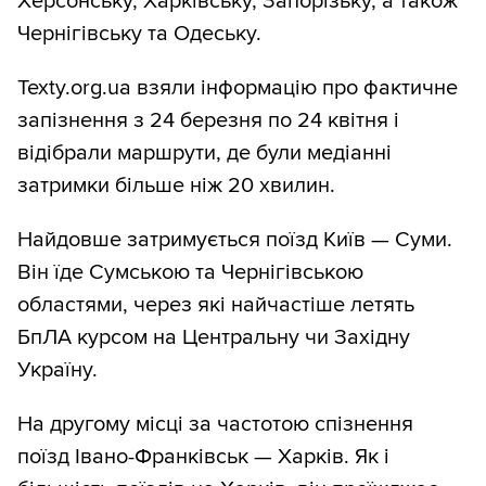
Херсонську, Харківську, Запорізьку, а також
Чернігівську та Одеську.
Texty.org.ua взяли інформацію про фактичне
запізнення з 24 березня по 24 квітня і
відібрали маршрути, де були медіанні
затримки більше ніж 20 хвилин.
Найдовше затримується поїзд Київ — Суми.
Він їде Сумською та Чернігівською
областями, через які найчастіше летять
БпЛА курсом на Центральну чи Західну
Україну.
На другому місці за частотою спізнення
поїзд Івано-Франківськ — Харків. Як і