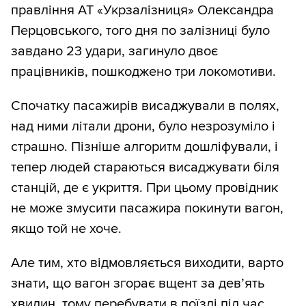
правління АТ «Укрзалізниця» Олександра
Перцовського, того дня по залізниці було
завдано 23 удари, загинуло двоє
працівників, пошкоджено три локомотиви.
Спочатку пасажирів висаджували в полях,
над ними літали дрони, було незрозуміло і
страшно. Пізніше алгоритм дошліфували, і
тепер людей стараються висаджувати біля
станцій, де є укриття. При цьому провідник
не може змусити пасажира покинути вагон,
якщо той не хоче.
Але тим, хто відмовляється виходити, варто
знати, що вагон згорає вщент за дев’ять
хвилин, тому перебувати в поїзді під час