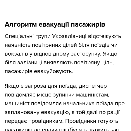
Алгоритм евакуації пасажирів
Спеціальні групи Укрзалізниці відстежують
наявність повітряних цілей біля поїздів чи
вокзалів у відповідному застосунку. Якщо
біля залізниці виявляють повітряну ціль,
пасажирів евакуйовують.
Якщо є загроза для поїзда, диспетчер
повідомляє місце зупинки машиністам,
машиніст повідомляє начальника поїзда про
заплановану евакуацію, а той далі по рації
передає провідникам. Провідники готують
пасажирів до евакуації (будять, кажуть, які