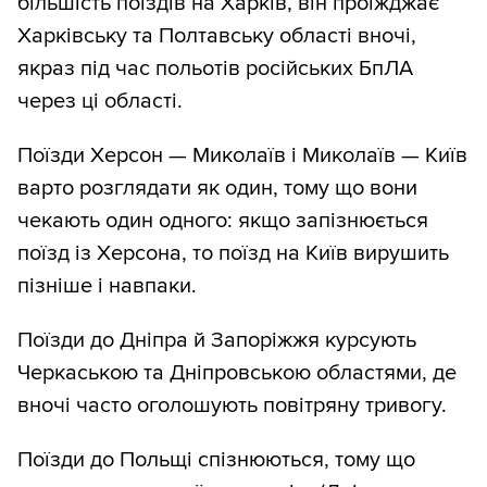
більшість поїздів на Харків, він проїжджає
Харківську та Полтавську області вночі,
якраз під час польотів російських БпЛА
через ці області.
Поїзди Херсон — Миколаїв і Миколаїв — Київ
варто розглядати як один, тому що вони
чекають один одного: якщо запізнюється
поїзд із Херсона, то поїзд на Київ вирушить
пізніше і навпаки.
Поїзди до Дніпра й Запоріжжя курсують
Черкаською та Дніпровською областями, де
вночі часто оголошують повітряну тривогу.
Поїзди до Польщі спізнюються, тому що