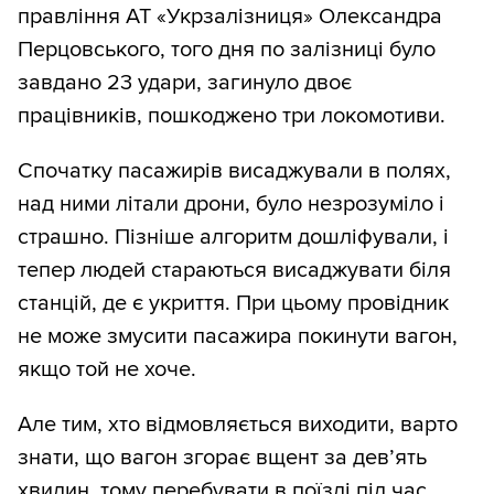
правління АТ «Укрзалізниця» Олександра
Перцовського, того дня по залізниці було
завдано 23 удари, загинуло двоє
працівників, пошкоджено три локомотиви.
Спочатку пасажирів висаджували в полях,
над ними літали дрони, було незрозуміло і
страшно. Пізніше алгоритм дошліфували, і
тепер людей стараються висаджувати біля
станцій, де є укриття. При цьому провідник
не може змусити пасажира покинути вагон,
якщо той не хоче.
Але тим, хто відмовляється виходити, варто
знати, що вагон згорає вщент за дев’ять
хвилин, тому перебувати в поїзді під час