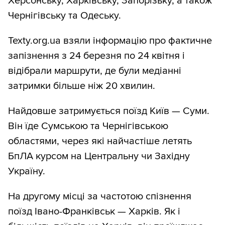
Херсонську, Харківську, Запорізьку, а також
Чернігівську та Одеську.
Texty.org.ua взяли інформацію про фактичне
запізнення з 24 березня по 24 квітня і
відібрали маршрути, де були медіанні
затримки більше ніж 20 хвилин.
Найдовше затримується поїзд Київ — Суми.
Він їде Сумською та Чернігівською
областями, через які найчастіше летять
БпЛА курсом на Центральну чи Західну
Україну.
На другому місці за частотою спізнення
поїзд Івано-Франківськ — Харків. Як і