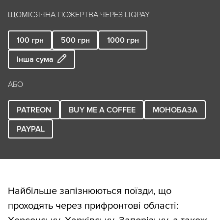
ЩОМІСЯЧНА ПОЖЕРТВА ЧЕРЕЗ LIQPAY
100
грн
500
грн
1000
грн
Інша сума
АБО
PATREON
BUY ME A COFFEE
МОНОБАЗА
PAYPAL
Найбільше запізнюються поїзди, що
проходять через прифронтові області: