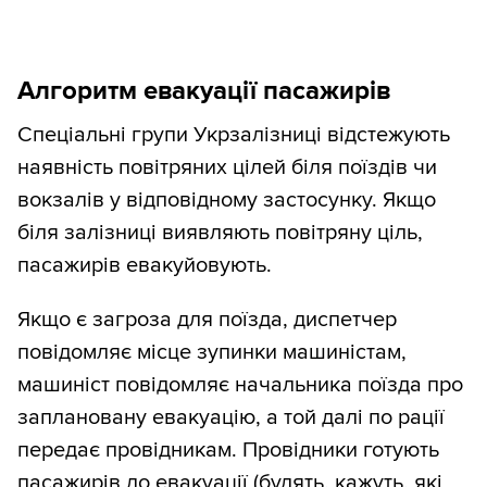
Алгоритм евакуації пасажирів
Спеціальні групи Укрзалізниці відстежують
наявність повітряних цілей біля поїздів чи
вокзалів у відповідному застосунку. Якщо
біля залізниці виявляють повітряну ціль,
пасажирів евакуйовують.
Якщо є загроза для поїзда, диспетчер
повідомляє місце зупинки машиністам,
машиніст повідомляє начальника поїзда про
заплановану евакуацію, а той далі по рації
передає провідникам. Провідники готують
пасажирів до евакуації (будять, кажуть, які