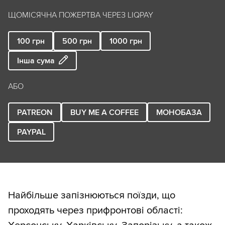
ЩОМІСЯЧНА ПОЖЕРТВА ЧЕРЕЗ LIQPAY
100
грн
500
грн
1000
грн
Інша сума
АБО
PATREON
BUY ME A COFFEE
МОНОБАЗА
PAYPAL
Найбільше запізнюються поїзди, що
проходять через прифронтові області: