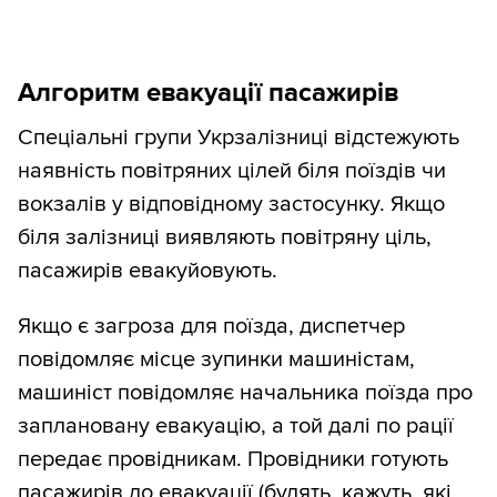
Алгоритм евакуації пасажирів
Спеціальні групи Укрзалізниці відстежують
наявність повітряних цілей біля поїздів чи
вокзалів у відповідному застосунку. Якщо
біля залізниці виявляють повітряну ціль,
пасажирів евакуйовують.
Якщо є загроза для поїзда, диспетчер
повідомляє місце зупинки машиністам,
машиніст повідомляє начальника поїзда про
заплановану евакуацію, а той далі по рації
передає провідникам. Провідники готують
пасажирів до евакуації (будять, кажуть, які