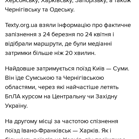
Херсонську, Харківську, Запорізьку, а також
Чернігівську та Одеську.
Texty.org.ua взяли інформацію про фактичне
запізнення з 24 березня по 24 квітня і
відібрали маршрути, де були медіанні
затримки більше ніж 20 хвилин.
Найдовше затримується поїзд Київ — Суми.
Він їде Сумською та Чернігівською
областями, через які найчастіше летять
БпЛА курсом на Центральну чи Західну
Україну.
На другому місці за частотою спізнення
поїзд Івано-Франківськ — Харків. Як і