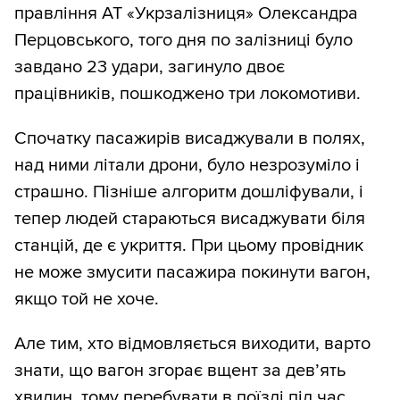
правління АТ «Укрзалізниця» Олександра
Перцовського, того дня по залізниці було
завдано 23 удари, загинуло двоє
працівників, пошкоджено три локомотиви.
Спочатку пасажирів висаджували в полях,
над ними літали дрони, було незрозуміло і
страшно. Пізніше алгоритм дошліфували, і
тепер людей стараються висаджувати біля
станцій, де є укриття. При цьому провідник
не може змусити пасажира покинути вагон,
якщо той не хоче.
Але тим, хто відмовляється виходити, варто
знати, що вагон згорає вщент за дев’ять
хвилин, тому перебувати в поїзді під час