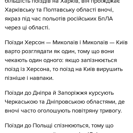
більшість поїздів на Харків, він проїжджає
Харківську та Полтавську області вночі,
якраз під час польотів російських БпЛА
через ці області.
Поїзди Херсон — Миколаїв і Миколаїв — Київ
варто розглядати як один, тому що вони
чекають один одного: якщо запізнюється
поїзд із Херсона, то поїзд на Київ вирушить
пізніше і навпаки.
Поїзди до Дніпра й Запоріжжя курсують
Черкаською та Дніпровською областями, де
вночі часто оголошують повітряну тривогу.
Поїзди до Польщі спізнюються, тому що