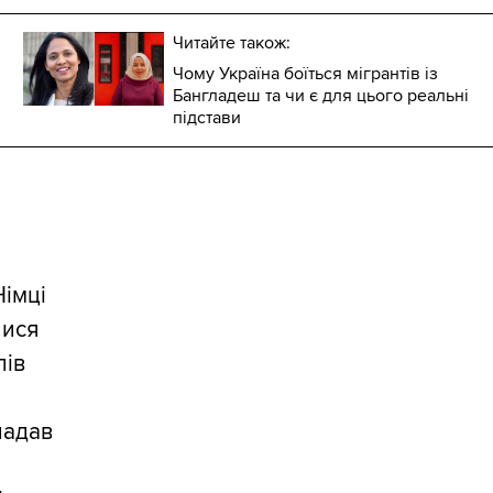
Читайте також:
Чому Україна боїться мігрантів із
Бангладеш та чи є для цього реальні
підстави
Німці
лися
лів
 надав
а