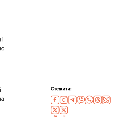
ні
ло
Стежити:
і
ла
UA
EN