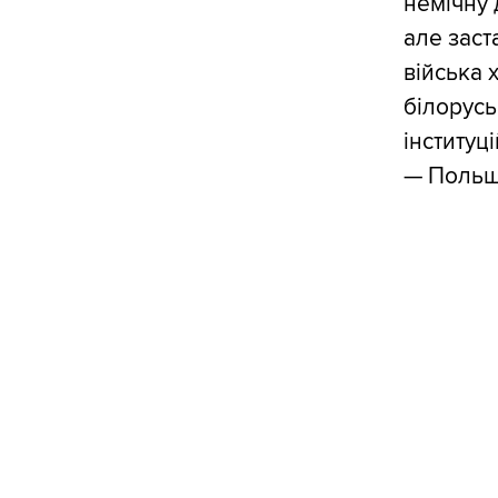
немічну 
але заст
війська 
білорусь
інституц
— Польщу