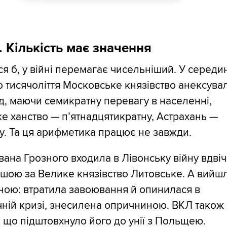
я. Кількість має значення
я б, у війні перемагає чисельніший. У середи
 тисячоліття Московське князівство анексува
, маючи семикратну перевагу в населенні,
е ханство — п’ятнадцятикратну, Астрахань —
у. Та ця арифметика працює не завжди.
вана Грозного входила в Лівонську війну вдвіч
шою за Велике князівство Литовське. А вийш
ною: втратила завоювання й опинилася в
ній кризі, знесилена опричниною. ВКЛ також
 що підштовхнуло його до унії з Польщею.