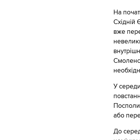
На почат
Східній 
вже пере
невелик
внутрішн
Смоленсь
необхідн
У середи
повстан
Посполит
або пер
До серед