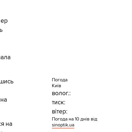
пер
ь
й
мала
Погода
вшись
Київ
волог.:
ана
тиск:
вітер:
Погода на 10 днів від
ся на
sinoptik.ua