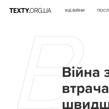
ХІД ВІЙНИ
ПОСЛ
В
Війна 
втрача
швидш