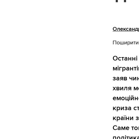
Олександ
Поширити
Останні 
мігрант
заяв чи
хвиля ме
емоційн
криза с
країни 
Саме то
політик