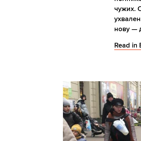
чужих. 
ухвален
нову — 
Read in 