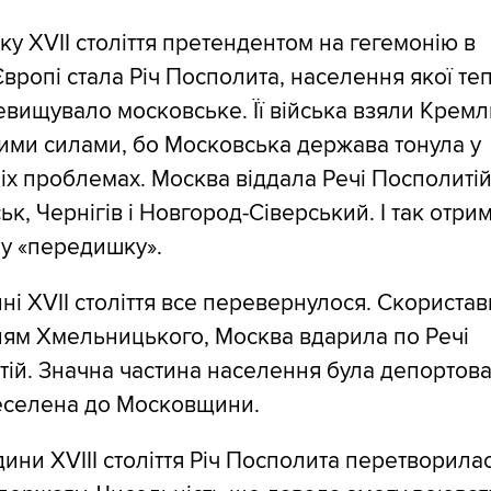
ку XVII століття претендентом на гегемонію в
Європі стала Річ Посполита, населення якої те
вищувало московське. Її війська взяли Кремл
ими силами, бо Московська держава тонула у
іх проблемах. Москва віддала Речі Посполиті
к, Чернігів і Новгород-Сіверський. І так отри
у «передишку».
ні XVII століття все перевернулося. Скориста
ням Хмельницького, Москва вдарила по Речі
ій. Значна частина населення була депортов
еселена до Московщини.
ини XVIII століття Річ Посполита перетворила