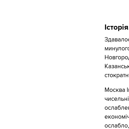
Історі
Здавалос
минулого
Новгород
Казанськ
стократн
Москва І
чисельні
ослабле
економіч
ослабло,