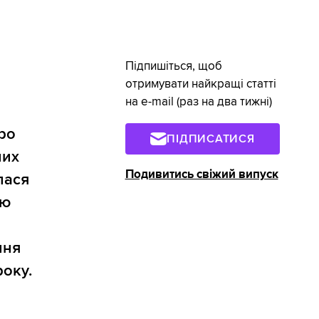
Підпишіться, щоб
отримувати найкращі статті
на e-mail (раз на два тижні)
про
ПІДПИСАТИСЯ
них
Подивитись свіжий випуск
лася
ою
ння
року.