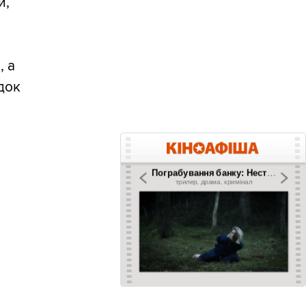
и,
, а
ідок