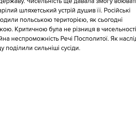
державу. Чисельність ще давала змогу воюват
арілий шляхетський устрій душив її. Російські
ходили польською територією, як сьогодні
кою. Критичною була не різниця в чисельності
ійна неспроможність Речі Посполитої. Як насл
 поділили сильніші сусіди.