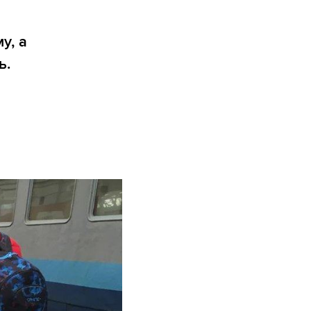
у, а
ь.