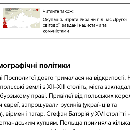
Читайте також:
Окупація. Втрати України під час Другої
світової, завдані нацистами та
комуністами
мографічні політики
і Посполитої довго трималася на відкритості. 
польські землі з XII–XIII століть, міста заклада
бурзькому праві. Привілеї від польських коро
 євреї, запрошували русинів (українців та
), вірмен і татар. Стефан Баторій у XVI столітті
шотландським купцям. Польща прийняла кільк