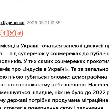
р Куриленко
,
2026-05-21 12:35
:
місяці в Україні точаться запеклі дискусії 
ів — від суперечок у соцмережах до публіч
новників. У тих самих соцмережах прокоти
мів про «індусів в Україні». Та за загальн
ою піною губиться головне: демографічна
тає по-справжньому небезпечною. Населе
зменшується швидше, ніж це було до 2022 
му державі потрібна продумана міграційна
а, стратегія повернення своїх і залучення