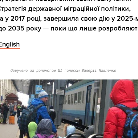
Стратегія державної міграційної політики,
а у 2017 році, завершила свою дію у 2025-м
до 2035 року — поки що лише розробляют
English
Озвучено за допомогою ШІ голосом Валерії Павленко