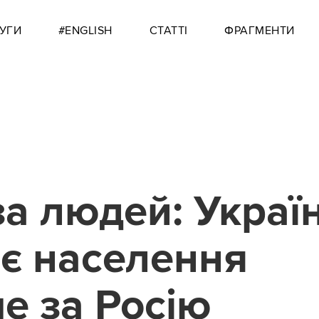
УГИ
#ENGLISH
СТАТТІ
ФРАГМЕНТИ
за людей: Украї
є населення
е за Росію