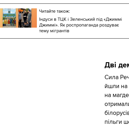
Читайте також:
Індуси в ТЦК і Зеленський під «Джиммі
Джиммі». Як роспропаганда роздуває
тему мігрантів
Дві де
Сила Реч
йшли на 
на магде
отримали
білорусів
пільги 