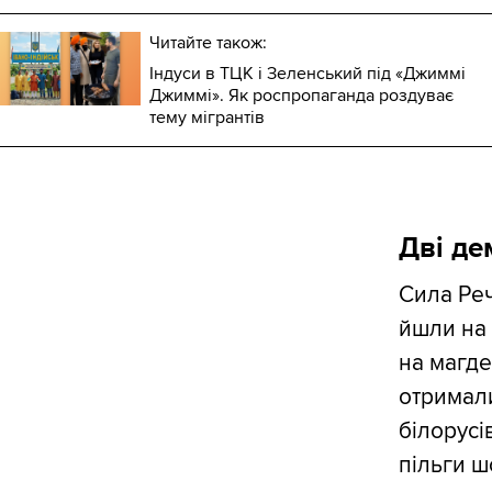
Читайте також:
Індуси в ТЦК і Зеленський під «Джиммі
Джиммі». Як роспропаганда роздуває
тему мігрантів
Дві де
Сила Реч
йшли на 
на магде
отримали
білорусів
пільги 