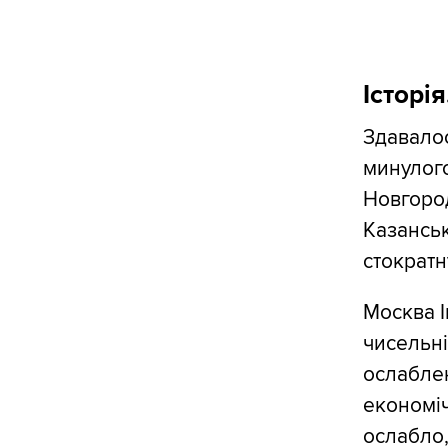
Історі
Здавалос
минулого
Новгород
Казанськ
стократн
Москва І
чисельні
ослабле
економіч
ослабло,