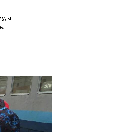
у, а
ь.