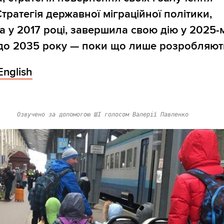
Стратегія державної міграційної політики,
а у 2017 році, завершила свою дію у 2025-м
до 2035 року — поки що лише розробляют
English
Озвучено за допомогою ШІ голосом Валерії Павленко