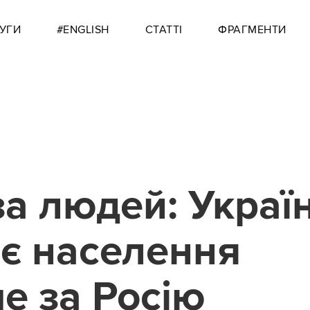
УГИ
#ENGLISH
СТАТТІ
ФРАГМЕНТИ
за людей: Украї
є населення
е за Росію