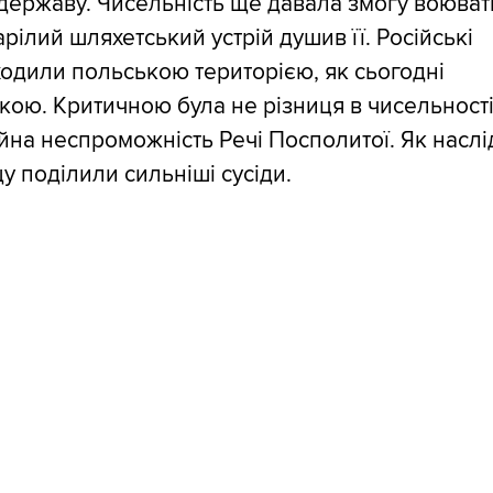
державу. Чисельність ще давала змогу воюват
арілий шляхетський устрій душив її. Російські
ходили польською територією, як сьогодні
кою. Критичною була не різниця в чисельності
ійна неспроможність Речі Посполитої. Як насл
 поділили сильніші сусіди.