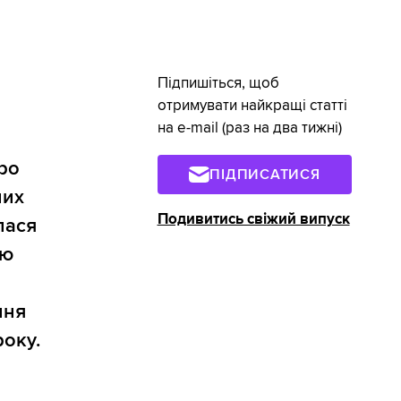
Підпишіться, щоб
отримувати найкращі статті
на e-mail (раз на два тижні)
про
ПІДПИСАТИСЯ
них
Подивитись свіжий випуск
лася
ою
ння
року.