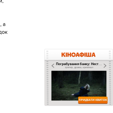
и,
, а
ідок