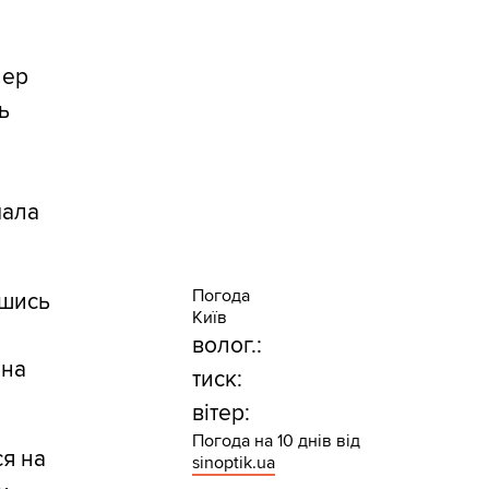
пер
ь
й
мала
Погода
вшись
Київ
волог.:
ана
тиск:
вітер:
Погода на 10 днів від
ся на
sinoptik.ua