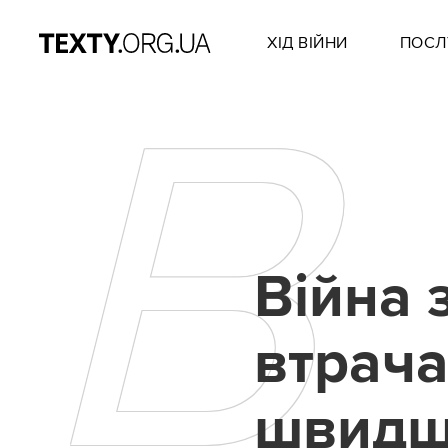
ХІД ВІЙНИ
ПОСЛ
В
Війна 
втрача
швидш