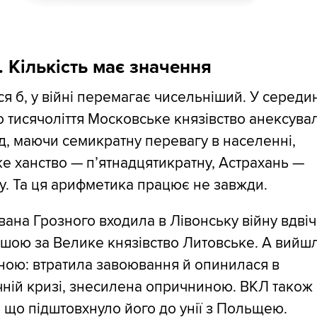
я. Кількість має значення
я б, у війні перемагає чисельніший. У середи
 тисячоліття Московське князівство анексува
, маючи семикратну перевагу в населенні,
е ханство — п’ятнадцятикратну, Астрахань —
у. Та ця арифметика працює не завжди.
вана Грозного входила в Лівонську війну вдвіч
шою за Велике князівство Литовське. А вийш
ною: втратила завоювання й опинилася в
ній кризі, знесилена опричниною. ВКЛ також
 що підштовхнуло його до унії з Польщею.