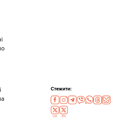
ні
ло
Стежити:
і
ла
UA
EN