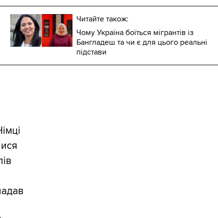
Читайте також:
Чому Україна боїться мігрантів із
Бангладеш та чи є для цього реальні
підстави
Німці
лися
лів
 надав
а