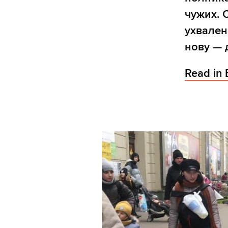
чужих. 
ухвален
нову — 
Read in 