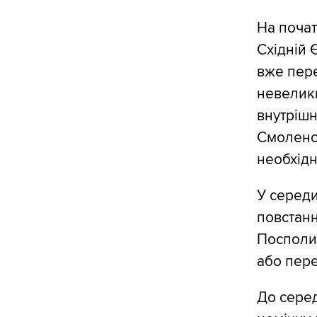
На почат
Східній 
вже пере
невелик
внутрішн
Смоленсь
необхідн
У середи
повстан
Посполит
або пер
До серед