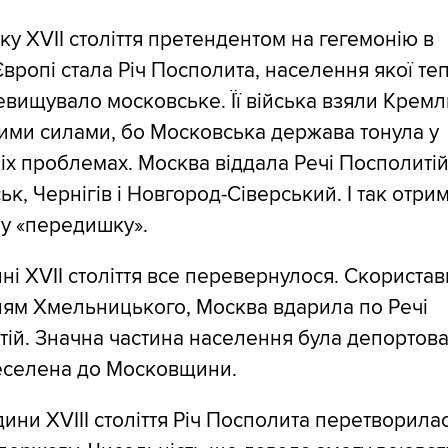
ку XVII століття претендентом на гегемонію в
Європі стала Річ Посполита, населення якої те
вищувало московське. Її війська взяли Кремл
ими силами, бо Московська держава тонула у
іх проблемах. Москва віддала Речі Посполиті
к, Чернігів і Новгород-Сіверський. І так отри
у «передишку».
ні XVII століття все перевернулося. Скориста
ням Хмельницького, Москва вдарила по Речі
ій. Значна частина населення була депортов
еселена до Московщини.
ини XVIII століття Річ Посполита перетворила