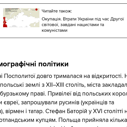
Читайте також:
Окупація. Втрати України під час Другої
світової, завдані нацистами та
комуністами
мографічні політики
і Посполитої довго трималася на відкритості. 
польські землі з XII–XIII століть, міста заклада
бурзькому праві. Привілеї від польських коро
 євреї, запрошували русинів (українців та
), вірмен і татар. Стефан Баторій у XVI столітті
шотландським купцям. Польща прийняла кільк