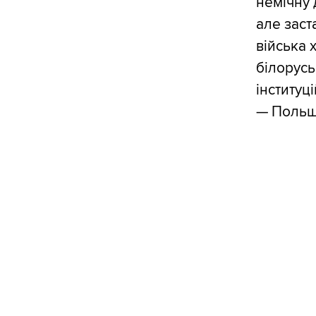
немічну 
але заст
війська 
білорусь
інституц
— Польщу