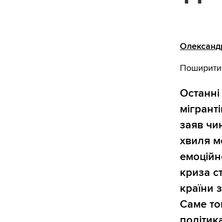
Олександ
Поширити
Останні 
мігрант
заяв чи
хвиля ме
емоційн
криза с
країни 
Саме то
політик