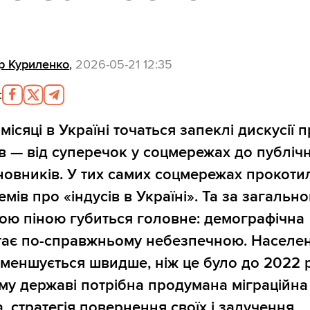
р Куриленко
,
2026-05-21 12:35
:
місяці в Україні точаться запеклі дискусії 
ів — від суперечок у соцмережах до публіч
новників. У тих самих соцмережах прокоти
мів про «індусів в Україні». Та за загальн
ою піною губиться головне: демографічна
тає по-справжньому небезпечною. Населе
зменшується швидше, ніж це було до 2022 
му державі потрібна продумана міграційна
а, стратегія повернення своїх і залучення