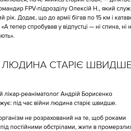
омандир FPV-підрозділу Олексій Н., який служ
й рік. Додає, що до армії бігав по 15 км і катав
 «А тепер спробував у відпустці — ні спина, ні 
ють».
И ЛЮДИНА СТАРІЄ ШВИДШ
й лікар-реаніматолог Андрій Борисенко
жує: під час війни людина старіє швидше.
рганізм не розрахований на те, щоб роками
під постійними обстрілами, жити в промерзли