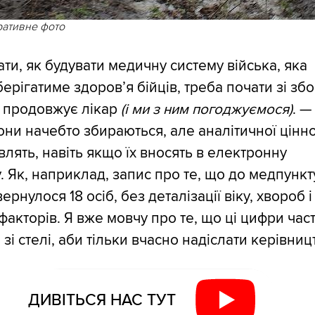
ративне фото
ти, як будувати медичну систему війська, яка
ерігатиме здоров’я бійців, треба почати зі зб
— продовжує лікар
(і ми з ним погоджуємося)
. —
они начебто збираються, але аналітичної цінно
влять, навіть якщо їх вносять в електронну
. Як, наприклад, запис про те, що до медпункт
ернулося 18 осіб, без деталізації віку, хвороб і
 факторів. Я вже мовчу про те, що ці цифри час
 зі стелі, аби тільки вчасно надіслати керівниц
ДИВІТЬСЯ НАС ТУТ