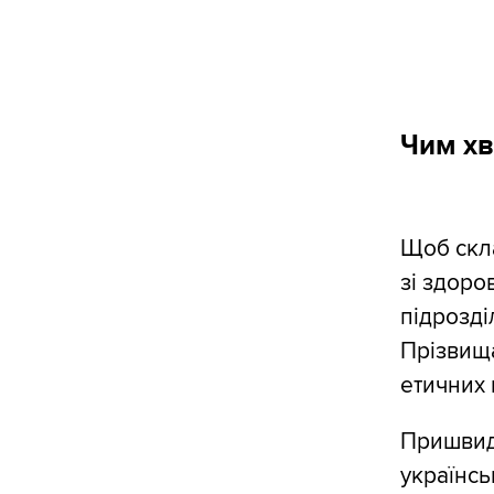
Чим хв
Щоб скла
зі здоро
підрозді
Прізвища
етичних 
Пришвидш
українсь