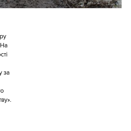
ору
 На
сті
у за
то
тву».