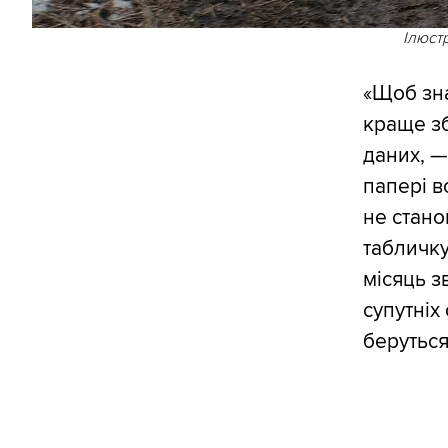
Ілюст
«Щоб зна
краще зб
даних, 
папері в
не стано
табличку
місяць зв
супутніх
беруться