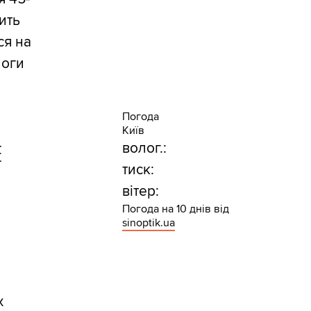
ить
ся на
ноги
Погода
Київ
Е
волог.:
тиск:
вітер:
Погода на 10 днів від
sinoptik.ua
х