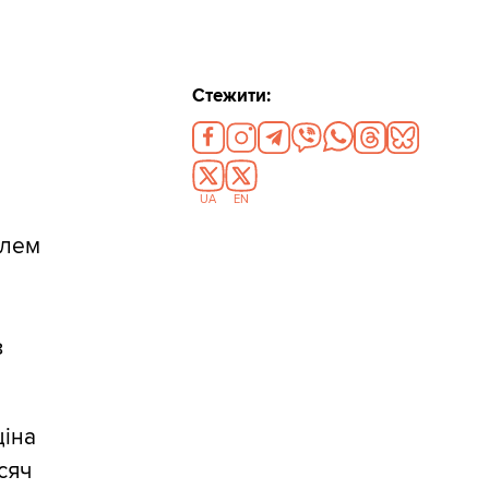
Стежити:
UA
EN
блем
з
ціна
исяч