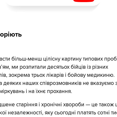
оріють
сти більш-менш цілісну картину типових про
вʼям, ми розпитали десятьох бійців із різних
лів, зокрема трьох лікарів і бойову медикиню.
 деяких наших співрозмовників не вказуємо 
міркувань і на їхнє прохання.
ене старіння і хронічні хвороби — це також 
кої незалежності, яку сьогодні платять сотні т