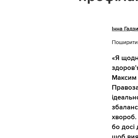
Інна Гадз
Поширити
«Я щодн
здоров’
Максим 
Правоза
ідеальн
збаланс
хвороб. 
бо досі
щоб вия