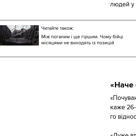
людей у 
Читайте також:
Між поганим і ще гіршим. Чому бійці
місяцями не виходять із позицій
«Наче 
«Почуваю
каже 26-
го відно
«Дуже вт