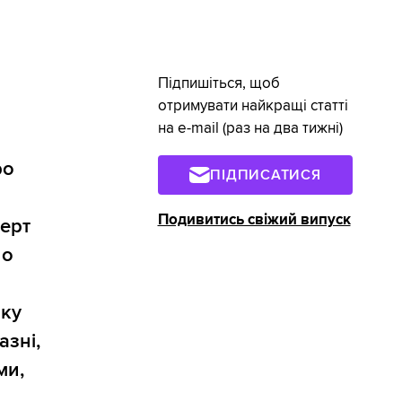
Підпишіться, щоб
отримувати найкращі статті
на e-mail (раз на два тижні)
ро
ПІДПИСАТИСЯ
Подивитись свіжий випуск
перт
ло
ику
азні,
ми,