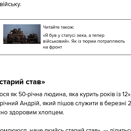
війську.
Читайте також:
«Я був у статусі зека, а тепер
військовий». Як із тюрми потрапляють
на фронт
старий став»
ся як 50-річна людина, яка курить років із 12»
річний Андрій, який пішов служити в березні 
сно здоровим хлопцем.
омлююся, наче якийсь старий став», — ділитьс