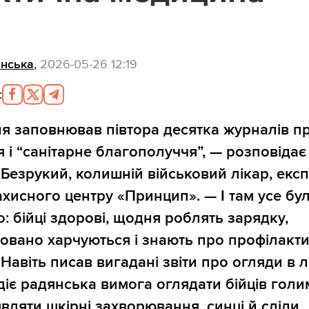
инська
,
2026-05-26 12:19
:
я заповнював півтора десятка журналів п
я і “санітарне благополуччя”, — розповідає
Безрукий, колишній військовий лікар, екс
хисного центру «Принцип». — І там усе бу
о: бійці здорові, щодня роблять зарядку,
овано харчуються і знають про профілакт
Навіть писав вигадані звіти про огляди в л
 діє радянська вимога оглядати бійців голи
вляти шкірні захворювання, синці й сліди