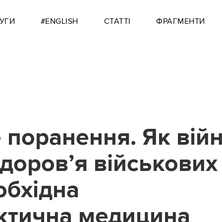
УГИ
#ENGLISH
СТАТТІ
ФРАГМЕНТИ
 поранення. Як вій
доров’я військових 
обхідна
ктична медицина