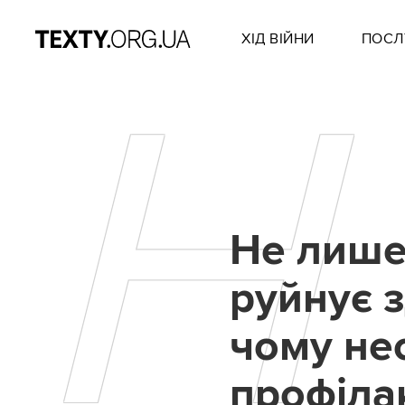
ХІД ВІЙНИ
ПОСЛ
Н
Не лише
руйнує з
чому не
профіла