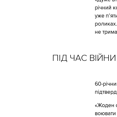
річний к
уже пʼяти
роликах.
не трима
ПІД ЧАС ВІЙН
60-річни
підтверд
«Жоден о
воювати 