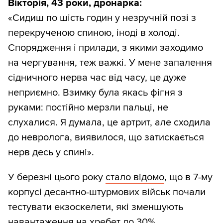
Вікторія, 43 роки, дронарка:
«Сидиш по шість годин у незручній позі з
перекрученою спиною, іноді в холоді.
Спорядження і прилади, з якими заходимо
на чергування, теж важкі. У мене запалення
сідничного нерва час від часу, це дуже
неприємно. Взимку була якась фігня з
руками: постійно мерзли пальці, не
слухалися. Я думала, це артрит, але сходила
до невролога, виявилося, що затискається
нерв десь у спині».
У березні цього року
стало відомо
, що в 7-му
корпусі десантно-штурмових військ почали
тестувати екзоскелети, які зменшують
навантаження на хребет до 30%.