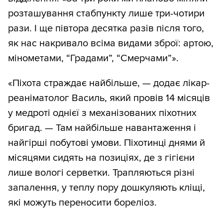
розташування стабпункту лише три-чотири
рази. І ще півтора десятка разів після того,
як нас накривало всіма видами зброї: артою,
мінометами, “Градами”, “Смерчами”».
«Піхота страждає найбільше, — додає лікар-
реаніматолог Василь, який провів 14 місяців
у медроті однієї з механізованих піхотних
бригад. — Там найбільше навантаження і
найгірші побутові умови. Піхотинці днями й
місяцями сидять на позиціях, де з гігієни
лише вологі серветки. Трапляються різні
запалення, у теплу пору дошкуляють кліщі,
які можуть переносити бореліоз.