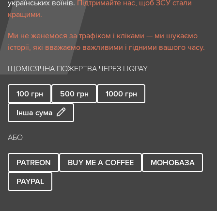
українських воїнів.
Підтримайте нас, щоб ЗСУ стали
кращими.
Ми не женемося за трафіком і кліками — ми шукаємо
історії, які вважаємо важливими і гідними вашого часу.
ЩОМІСЯЧНА ПОЖЕРТВА ЧЕРЕЗ LIQPAY
100
грн
500
грн
1000
грн
Інша сума
АБО
PATREON
BUY ME A COFFEE
МОНОБАЗА
PAYPAL