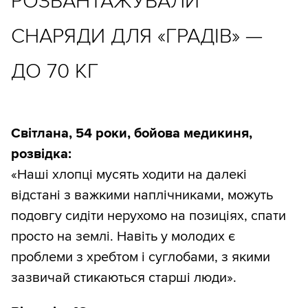
РОЗВАНТАЖУВАЛИ
СНАРЯДИ ДЛЯ «ГРАДІВ» —
ДО 70 КГ
Світлана, 54 роки, бойова медикиня,
розвідка:
«Наші хлопці мусять ходити на далекі
відстані з важкими наплічниками, можуть
подовгу сидіти нерухомо на позиціях, спати
просто на землі. Навіть у молодих є
проблеми з хребтом і суглобами, з якими
зазвичай стикаються старші люди».