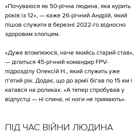
«Почуваюся як 50-річна людина, яка курить
років із 12», — каже 26-річний Андрій, який
пішов служити в березні 2022-го відносно
здоровим хлопцем.
«Дуже втомлююся, наче якийсь старий став»,
— ділиться 45-річний командир FPV-
підрозділу Олексій Н., який служить уже
пʼятий рік. Додає, що до армії бігав по 15 км і
катався на роликах. «А тепер спробував у
відпустці — ні спина, ні ноги не тримають».
ПІД ЧАС ВІЙНИ ЛЮДИНА