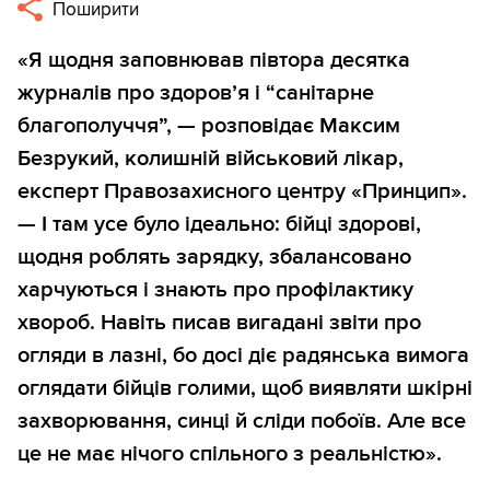
Поширити
«Я щодня заповнював півтора десятка
журналів про здоров’я і “санітарне
благополуччя”, — розповідає Максим
Безрукий, колишній військовий лікар,
експерт Правозахисного центру «Принцип».
— І там усе було ідеально: бійці здорові,
щодня роблять зарядку, збалансовано
харчуються і знають про профілактику
хвороб. Навіть писав вигадані звіти про
огляди в лазні, бо досі діє радянська вимога
оглядати бійців голими, щоб виявляти шкірні
захворювання, синці й сліди побоїв. Але все
це не має нічого спільного з реальністю».