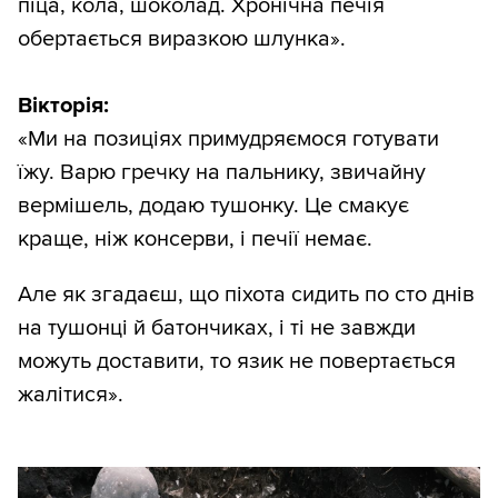
піца, кола, шоколад. Хронічна печія
обертається виразкою шлунка».
Вікторія:
«Ми на позиціях примудряємося готувати
їжу. Варю гречку на пальнику, звичайну
вермішель, додаю тушонку. Це смакує
краще, ніж консерви, і печії немає.
Але як згадаєш, що піхота сидить по сто днів
на тушонці й батончиках, і ті не завжди
можуть доставити, то язик не повертається
жалітися».