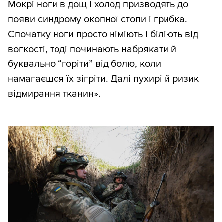
Мокрі ноги в дощ і холод призводять до
появи синдрому окопної стопи і грибка.
Спочатку ноги просто німіють і біліють від
вогкості, тоді починають набрякати й
буквально “горіти” від болю, коли
намагаєшся їх зігріти. Далі пухирі й ризик
відмирання тканин».