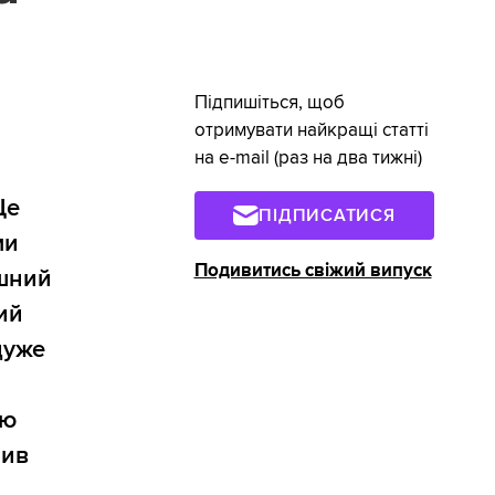
Підпишіться, щоб
отримувати найкращі статті
на e-mail (раз на два тижні)
Це
ПІДПИСАТИСЯ
ми
Подивитись свіжий випуск
ишний
ий
дуже
ою
пив