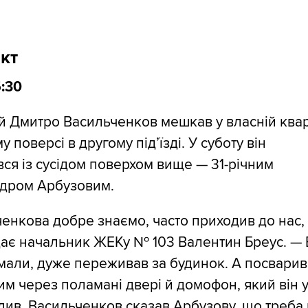
кт
5:30
й Дмитро Васильченков мешкав у власній квар
у поверсі в другому під’їзді. У суботу він
ся із сусідом поверхом вище — 31-річним
дром Арбузовим.
енкова добре знаємо, часто приходив до нас,
ає начальник ЖЕКу № 103 Валентин Бреус. — В
мали, дуже переживав за будинок. А посварив
м через поламані двері й домофон, який він 
див. Васильченков сказав Арбузову, що треба