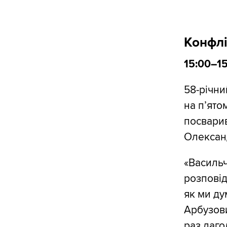
Конфлі
15:00–1
58-річни
на п’ятом
посварив
Олексан
«Васильч
розповід
як ми ду
Арбузови
раз лаго