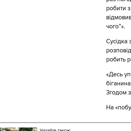
робити з
відмовив
чого”».
Сусідка 
розповід
робить р
«Десь уп
біганина,
Згодом з
На «побу
Читайте також: