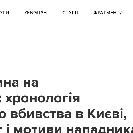
УГИ
#ENGLISH
СТАТТІ
ФРАГМЕНТИ
ина на
: хронологія
 вбивства в Києві,
 і мотиви нападник