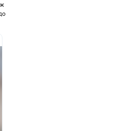
ож
до