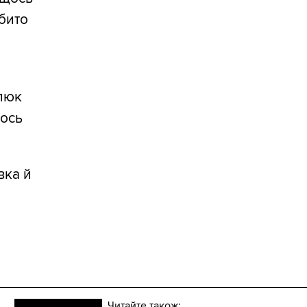
ібито
илюк
тось
вка й
Читайте також: