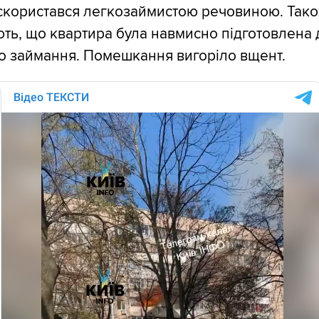
 скористався легкозаймистою речовиною. Так
ть, що квартира була навмисно підготовлена 
о займання. Помешкання вигоріло вщент.