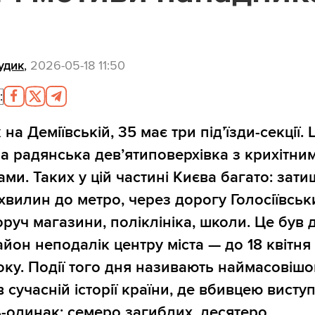
удик
,
2026-05-18 11:50
:
на Деміївській, 35 має три під’їзди-секції. 
а радянська дев’ятиповерхівка з крихітни
ами. Таких у цій частині Києва багато: зат
0 хвилин до метро, через дорогу Голосіївськ
оруч магазини, поліклініка, школи. Це був 
айон неподалік центру міста — до 18 квітня
оку. Події того дня називають наймасовіш
 сучасній історії країни, де вбивцею висту
ь-одинак: семеро загиблих, десятеро