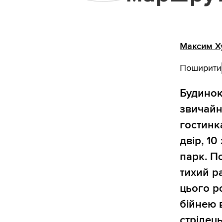
Максим Х
Поширити
Будинок 
звичайн
гостинк
двір, 1
парк. П
тихий р
цього р
бійнею в
стрілец