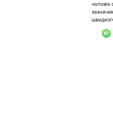
чоловік
зазначаю
швидког