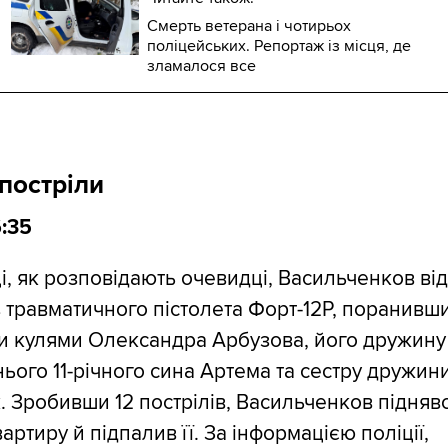
Смерть ветерана і чотирьох
поліцейських. Репортаж із місця, де
зламалося все
постріли
6:35
і, як розповідають очевидці, Васильченков ві
з травматичного пістолета Форт-12Р, поранивш
и кулями Олександра Арбузова, його дружину
нього 11-річного сина Артема та сестру дружин
. Зробивши 12 пострілів, Васильченков підняв
вартиру й підпалив її. За інформацією поліції,