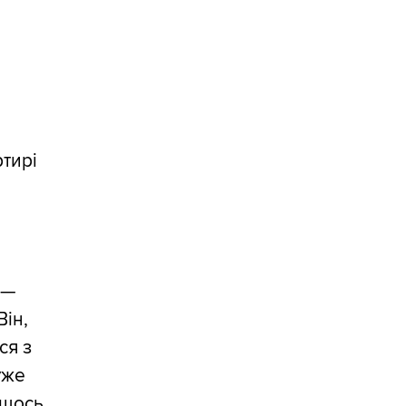
тирі
 —
ін,
ся з
уже
 щось