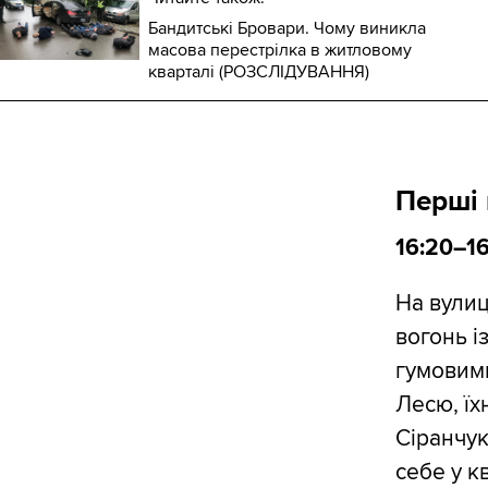
Бандитські Бровари. Чому виникла
масова перестрілка в житловому
кварталі (РОЗСЛІДУВАННЯ)
Перші 
16:20–1
На вулиц
вогонь і
гумовим
Лесю, їх
Сіранчук
себе у к