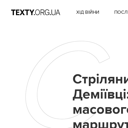
ХІД ВІЙНИ
ПОСЛ
С
Стрілян
Деміївці
масового
маршрут