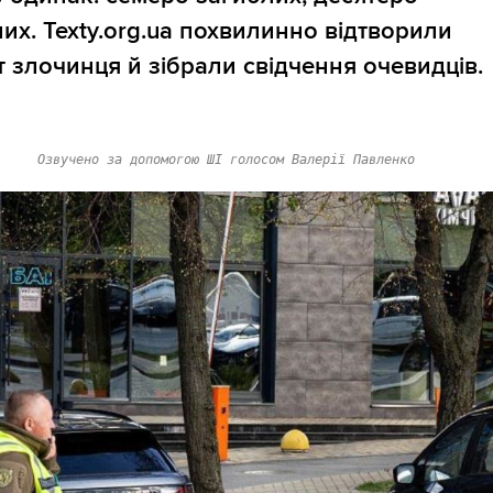
их. Texty.org.ua похвилинно відтворили
 злочинця й зібрали свідчення очевидців.
Озвучено за допомогою ШІ голосом Валерії Павленко