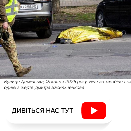
Вулиця Деміївська, 18 квітня 2026 року. Біля автомобіля леж
однієї з жертв Дмитра Васильченкова
ДИВІТЬСЯ НАС ТУТ