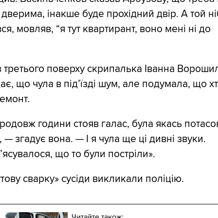
 дверима, інакше буде прохідний двір. А той н
ся, мовляв, “я тут квартирант, воно мені ні до
з третього поверху скрипалька Іванна Ворош
ає, що чула в під’їзді шум, але подумала, що х
емонт.
родовж години стояв галас, була якась потасо
 — згадує вона. — І я чула ще ці дивні звуки.
’ясувалося, що то були постріли».
тову сварку» сусіди викликали поліцію.
Читайте також: