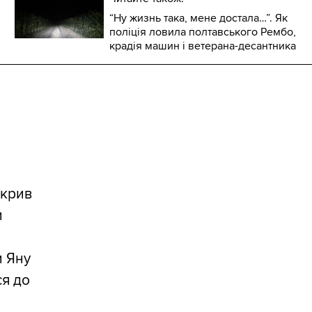
“Ну жизнь така, мене достала…”. Як
поліція ловила полтавського Рембо,
крадія машин і ветерана-десантника
дкрив
и
и Яну
ся до