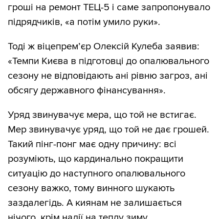
гроші на ремонт ТЕЦ-5 і саме запропонувало
підрядчиків, «а потім умило руки».
Тоді ж віцепрем’єр Олексій Кулеба заявив:
«Темпи Києва в підготовці до опалювального
сезону не відповідають ані рівню загроз, ані
обсягу державного фінансування».
Уряд звинувачує мера, що той не встигає.
Мер звинувачує уряд, що той не дає грошей.
Такий пінг-понг має одну причину: всі
розуміють, що кардинально покращити
ситуацію до наступного опалювального
сезону важко, тому винного шукають
заздалегідь. А киянам не залишається
нічого, крім надії на теплу зиму.