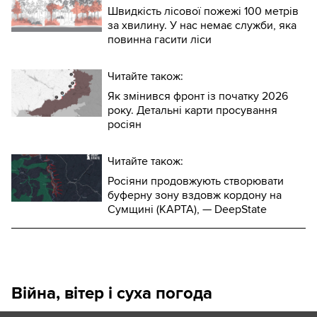
Цезій-137 накопичується у хвої, моху, корі
Швидкість лісової пожежі 100 метрів
за хвилину. У нас немає служби, яка
дерев і верхньому шарі лісової підстилки.
повинна гасити ліси
Під час пожежі частково переходить у
золу та дрібнодисперсні аерозолі, які
Читайте також:
можуть підніматися з димом і
Як змінився фронт із початку 2026
року. Детальні карти просування
переноситися на значні відстані.
росіян
Під час лісових пожеж у Чорнобильській
Читайте також:
зоні фахівці моніторять ризик поширення
Росіяни продовжують створювати
радіонуклідів.
буферну зону вздовж кордону на
Сумщині (КАРТА), — DeepState
Стронцій-90 акумулюється в ґрунтах і
деревині, менш леткий і гірше
переходить у повітря під час горіння.
Може потрапляти в організм разом із
Війна, вітер і суха погода
димом і пилом під час дихання.