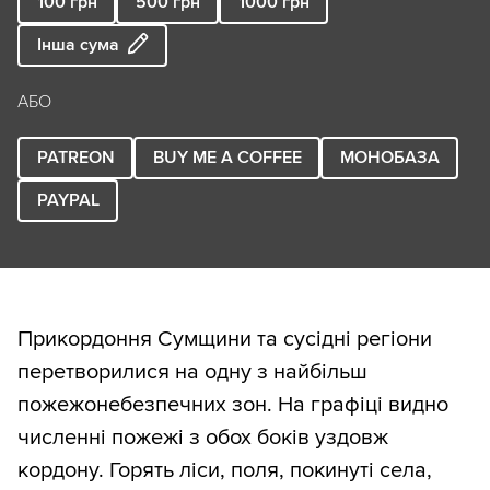
мозку, ушкоджує систему кровотворення,
100
грн
500
грн
1000
грн
підвищує ризик лейкемії та інших
Інша сума
захворювань крові.
АБО
Ці ізотопи можуть довго залишатися в
організмі й опромінювати його
PATREON
BUY ME A COFFEE
МОНОБАЗА
зсередини, навіть якщо в довкіллі рівень
PAYPAL
їх низький.
Також у локальних «гарячих плямах»
можуть бути ізотопи плутонію. Вони
Прикордоння Сумщини та сусідні регіони
переносяться лише з важкими
перетворилися на одну з найбільш
частинками пилу поблизу осередку
пожежонебезпечних зон. На графіці видно
пожежі, а також із пожежною технікою.
численні пожежі з обох боків уздовж
кордону. Горять ліси, поля, покинуті села,