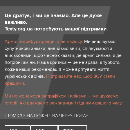
Цезій-137 і стронцій-90 небезпечні, якщо
Це дратує, і ми це знаємо. Але це дуже
важливо.
потрапляють в організм із їжею, водою
Texty.org.ua потребують вашої підтримки.
або пилом, оскільки втручаються в
природні біологічні процеси і починають
Армія потребує правди, а не пафосу.
Ми аналізуємо
супутникові знімки, вивчаємо звіти, спілкуємося з
опромінювати тканини зсередини.
військовими, щоб чесно сказати, де армія сильна, а де
потрібні зміни. Наша критика — це не зрада, а турбота.
Цезій-137 накопичується переважно в
Кожна наша рекомендація може врятувати життя
м’яких тканинах (м’язах, серці) й може
українських воїнів.
Підтримайте нас, щоб ЗСУ стали
спричиняти хронічне внутрішнє
кращими.
опромінення, підвищувати ризик
Ми не женемося за трафіком і кліками — ми шукаємо
онкологічних захворювань.
історії, які вважаємо важливими і гідними вашого часу.
Стронцій-90 поводиться як кальцій,
ЩОМІСЯЧНА ПОЖЕРТВА ЧЕРЕЗ LIQPAY
відкладається в кістках і кістковому