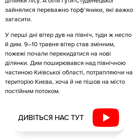
ділянки лісу. А біля Гути-Студенецької
зайнялися переважно торф’яники, які важко
загасити.
У перші дні вітер дув на північ, туди ж несло
й дим. 9–10 травня вітер став змінним,
пожежі почали перекидатися на нові
ділянки. Дим поширювався над північною
частиною Київської області, потрапляючи на
територію Києва, хоча й не пішов на місто
постійним потоком.
ДИВІТЬСЯ НАС ТУТ