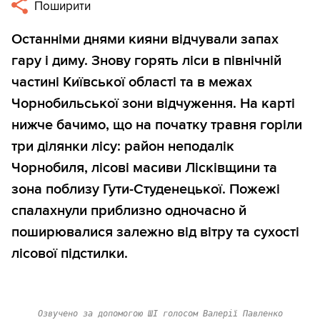
Поширити
Останніми днями кияни відчували запах
гару і диму. Знову горять ліси в північній
частині Київської області та в межах
Чорнобильської зони відчуження. На карті
нижче бачимо, що на початку травня горіли
три ділянки лісу: район неподалік
Чорнобиля, лісові масиви Лісківщини та
зона поблизу Гути-Студенецької. Пожежі
спалахнули приблизно одночасно й
поширювалися залежно від вітру та сухості
лісової підстилки.
Озвучено за допомогою ШІ голосом Валерії Павленко