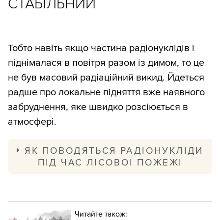
СТАБІЛЬНИЙ
Тобто навіть якщо частина радіонуклідів і
піднімалася в повітря разом із димом, то це
не був масовий радіаційний викид. Йдеться
радше про локальне підняття вже наявного
забруднення, яке швидко розсіюється в
атмосфері.
ЯК ПОВОДЯТЬСЯ РАДІОНУКЛІДИ
ПІД ЧАС ЛІСОВОЇ ПОЖЕЖІ
Найбільший ризик становлять цезій-137 і
стронцій-90.
Читайте також: