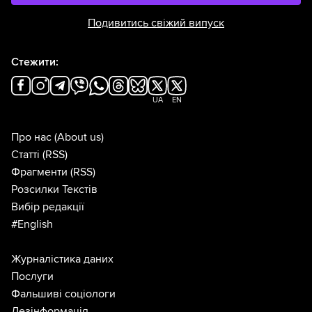
Подивитись свіжий випуск
Стежити:
UA
EN
Про нас
(About us)
Статті
(RSS)
Фрагменти
(RSS)
Розсилки Текстів
Вибір редакції
#English
Журналістика даних
Послуги
Фальшиві соціологи
Дезінформація