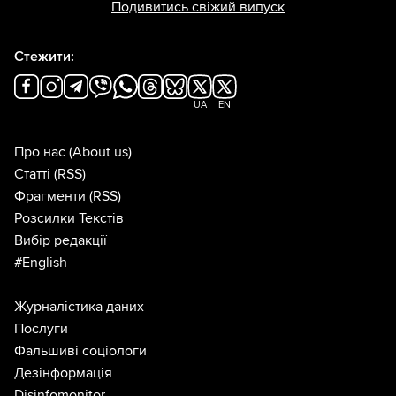
Подивитись свіжий випуск
Стежити:
UA
EN
Про нас
(About us)
Статті
(RSS)
Фрагменти
(RSS)
Розсилки Текстів
Вибір редакції
#English
Журналістика даних
Послуги
Фальшиві соціологи
Дезінформація
Disinfomonitor