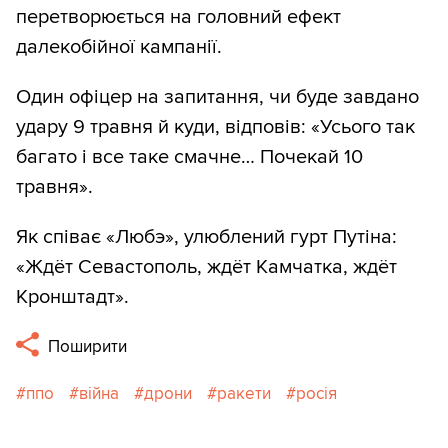
перетворюється на головний ефект
далекобійної кампанії.
Один офіцер на запитання, чи буде завдано
удару 9 травня й куди, відповів: «Усього так
багато і все таке смачне… Почекай 10
травня».
Як співає «Любэ», улюблений гурт Путіна:
«Ждёт Севастополь, ждёт Камчатка, ждёт
Кронштадт».
Поширити
ппо
війна
дрони
ракети
росія