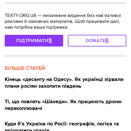
TEXTY.ORG.UA — незалежне видання без навʼязливої
реклами й замовних матеріалів. Щоб працювати далі,
нам потрібна ваша підтримка.
ПІДТРИМАТИ
DONATE
БІЛЬШЕ СТАТЕЙ
Кінець «десанту на Одесу». Як українці зірвали
плани росіян захопити південь
Ті, що ловлять «Шахеди». Як працюють дрони-
перехоплювачі
Куди б’є Україна по Росії: географія, логіка та
пріоритети ударів