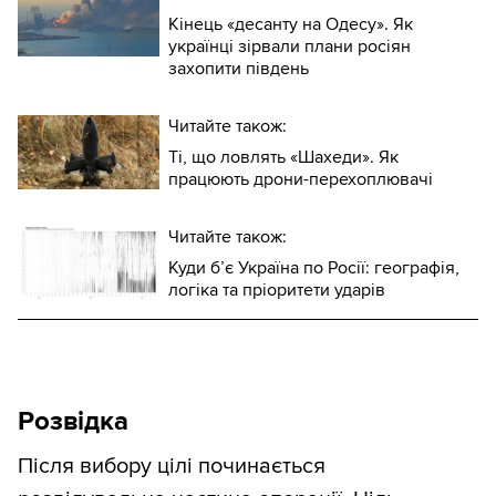
Кінець «десанту на Одесу». Як
українці зірвали плани росіян
захопити південь
Читайте також:
Ті, що ловлять «Шахеди». Як
працюють дрони-перехоплювачі
Читайте також:
Куди б’є Україна по Росії: географія,
логіка та пріоритети ударів
Розвідка
Після вибору цілі починається