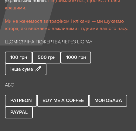
українських воїнів.
Підтримайте нас, щоб ЗСУ стали
кращими.
Ми не женемося за трафіком і кліками — ми шукаємо
історії, які вважаємо важливими і гідними вашого часу.
ЩОМІСЯЧНА ПОЖЕРТВА ЧЕРЕЗ LIQPAY
100
грн
500
грн
1000
грн
Інша сума
АБО
PATREON
BUY ME A COFFEE
МОНОБАЗА
PAYPAL