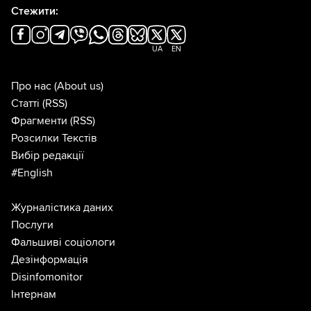
Стежити:
UA
EN
Про нас
(About us)
Статті
(RSS)
Фрагменти
(RSS)
Розсилки Текстів
Вибір редакції
#English
Журналістика даних
Послуги
Фальшиві соціологи
Дезінформація
Disinfomonitor
Інтернам