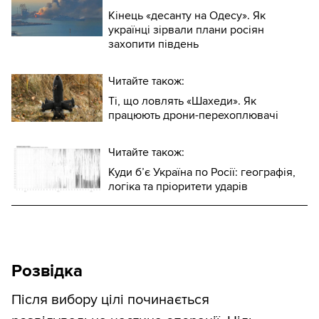
Кінець «десанту на Одесу». Як
українці зірвали плани росіян
захопити південь
Читайте також:
Ті, що ловлять «Шахеди». Як
працюють дрони-перехоплювачі
Читайте також:
Куди б’є Україна по Росії: географія,
логіка та пріоритети ударів
Розвідка
Після вибору цілі починається