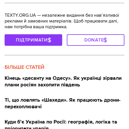
TEXTY.ORG.UA — незалежне видання без навʼязливої
реклами й замовних матеріалів. Щоб працювати далі,
нам потрібна ваша підтримка.
ПІДТРИМАТИ
DONATE
БІЛЬШЕ СТАТЕЙ
Кінець «десанту на Одесу». Як українці зірвали
плани росіян захопити південь
Ті, що ловлять «Шахеди». Як працюють дрони-
перехоплювачі
Куди б’є Україна по Росії: географія, логіка та
пріоритети ударів