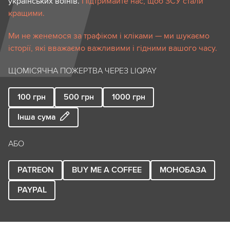
українських воїнів.
Підтримайте нас, щоб ЗСУ стали
кращими.
Ми не женемося за трафіком і кліками — ми шукаємо
історії, які вважаємо важливими і гідними вашого часу.
ЩОМІСЯЧНА ПОЖЕРТВА ЧЕРЕЗ LIQPAY
100
грн
500
грн
1000
грн
Інша сума
АБО
PATREON
BUY ME A COFFEE
МОНОБАЗА
PAYPAL