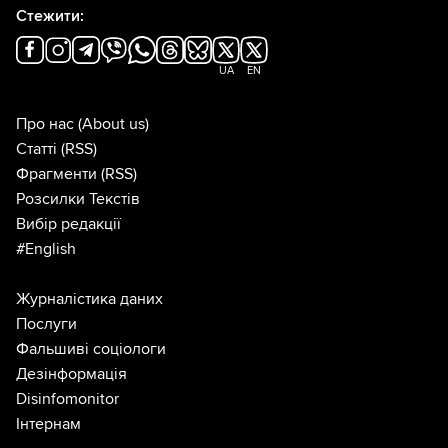
Стежити:
UA
EN
Про нас
(About us)
Статті
(RSS)
Фрагменти
(RSS)
Розсилки Текстів
Вибір редакції
#English
Журналістика даних
Послуги
Фальшиві соціологи
Дезінформація
Disinfomonitor
Інтернам