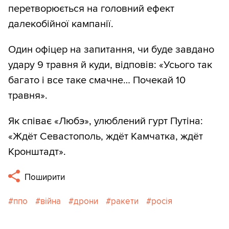
перетворюється на головний ефект
далекобійної кампанії.
Один офіцер на запитання, чи буде завдано
удару 9 травня й куди, відповів: «Усього так
багато і все таке смачне… Почекай 10
травня».
Як співає «Любэ», улюблений гурт Путіна:
«Ждёт Севастополь, ждёт Камчатка, ждёт
Кронштадт».
Поширити
ппо
війна
дрони
ракети
росія