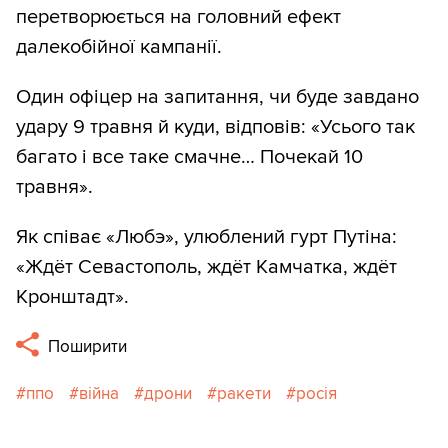
перетворюється на головний ефект
далекобійної кампанії.
Один офіцер на запитання, чи буде завдано
удару 9 травня й куди, відповів: «Усього так
багато і все таке смачне… Почекай 10
травня».
Як співає «Любэ», улюблений гурт Путіна:
«Ждёт Севастополь, ждёт Камчатка, ждёт
Кронштадт».
Поширити
ппо
війна
дрони
ракети
росія