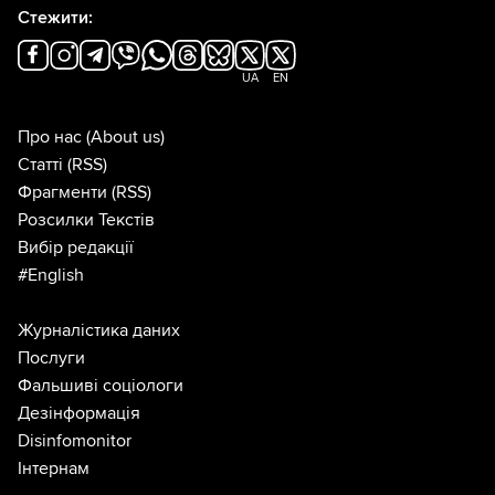
Стежити:
UA
EN
Про нас
(About us)
Статті
(RSS)
Фрагменти
(RSS)
Розсилки Текстів
Вибір редакції
#English
Журналістика даних
Послуги
Фальшиві соціологи
Дезінформація
Disinfomonitor
Інтернам