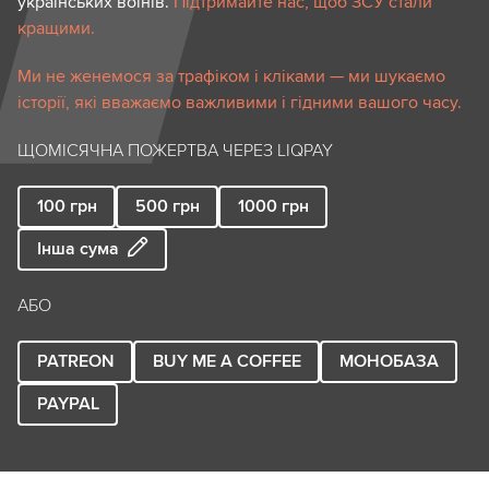
українських воїнів.
Підтримайте нас, щоб ЗСУ стали
кращими.
Ми не женемося за трафіком і кліками — ми шукаємо
історії, які вважаємо важливими і гідними вашого часу.
ЩОМІСЯЧНА ПОЖЕРТВА ЧЕРЕЗ LIQPAY
100
грн
500
грн
1000
грн
Інша сума
АБО
PATREON
BUY ME A COFFEE
МОНОБАЗА
PAYPAL