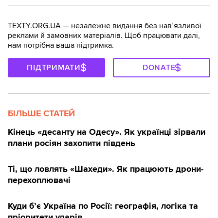
TEXTY.ORG.UA — незалежне видання без навʼязливої
реклами й замовних матеріалів. Щоб працювати далі,
нам потрібна ваша підтримка.
ПІДТРИМАТИ
DONATE
БІЛЬШЕ СТАТЕЙ
Кінець «десанту на Одесу». Як українці зірвали
плани росіян захопити південь
Ті, що ловлять «Шахеди». Як працюють дрони-
перехоплювачі
Куди б’є Україна по Росії: географія, логіка та
пріоритети ударів