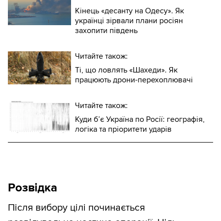
Кінець «десанту на Одесу». Як
українці зірвали плани росіян
захопити південь
Читайте також:
Ті, що ловлять «Шахеди». Як
працюють дрони-перехоплювачі
Читайте також:
Куди б’є Україна по Росії: географія,
логіка та пріоритети ударів
Розвідка
Після вибору цілі починається