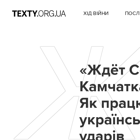
ХІД ВІЙНИ
ПОСЛ
Ж
«Ждёт С
Камчатка
Як прац
українс
ударів