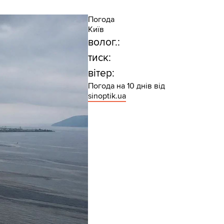
Погода
Київ
волог.:
тиск:
вітер:
Погода на 10 днів від
sinoptik.ua