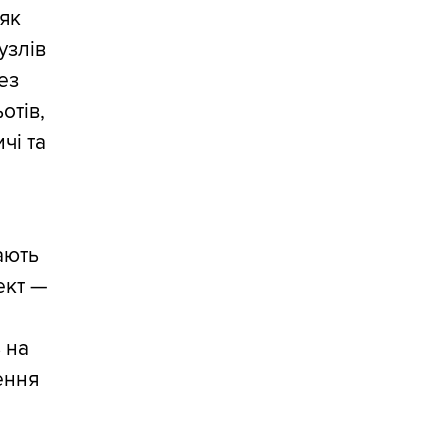
як
узлів
ез
отів,
чі та
ають
ект —
 на
ення