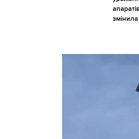
апараті
змінила