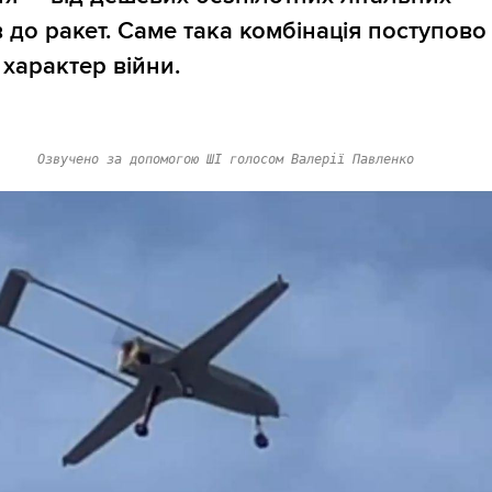
в до ракет. Саме така комбінація поступово
 характер війни.
Озвучено за допомогою ШІ голосом Валерії Павленко