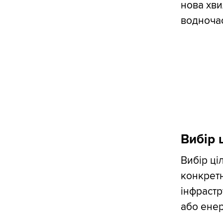
нова хви
водночас
Вибір ц
Вибір ці
конкретн
інфрастр
або ене