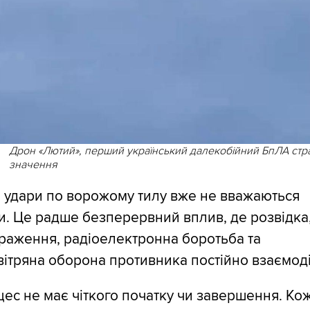
Дрон «Лютий», перший український далекобійний БпЛА стр
значення
 удари по ворожому тилу вже не вважаються
. Це радше безперервний вплив, де розвідка
раження, радіоелектронна боротьба та
ітряна оборона противника постійно взаємод
ес не має чіткого початку чи завершення. Ко