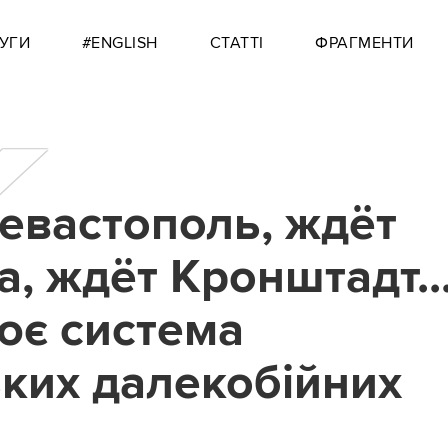
УГИ
#ENGLISH
СТАТТІ
ФРАГМЕНТИ
евастополь, ждёт
, ждёт Кронштадт..
ює система
ьких далекобійних