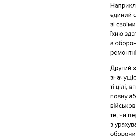
Наприкл
єдиний о
зі своїм
їхню зда
а оборон
ремонтн
Другий з
значущіс
ті цілі,
повну аб
військов
те, чи п
з урахув
оборони