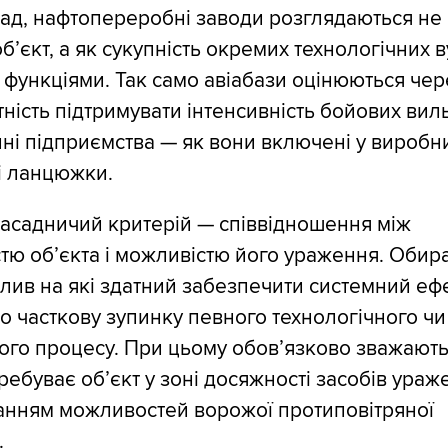
ад, нафтопереробні заводи розглядаються не 
б’єкт, а як сукупність окремих технологічних в
и функціями. Так само авіабази оцінюються чер
тність підтримувати інтенсивність бойових виль
ні підприємства — як вони включені у виробни
і ланцюжки.
асадничий критерій — співвідношення між
тю об’єкта і можливістю його ураження. Обир
 вплив на які здатний забезпечити системний еф
о часткову зупинку певного технологічного чи
ого процесу. При цьому обов’язково зважають
еребуває об’єкт у зоні досяжності засобів ураж
анням можливостей ворожої протиповітряної
.