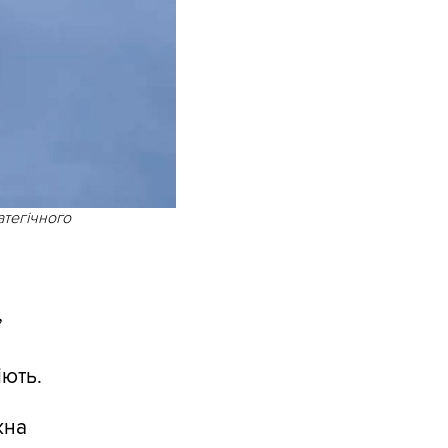
атегічного
,
іють.
жна