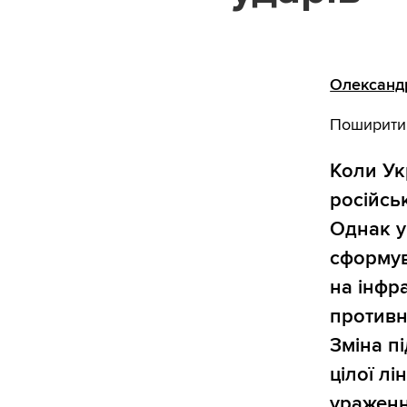
Олександ
Поширити
Коли Ук
російсь
Однак у
сформув
на інфр
противни
Зміна пі
цілої л
ураженн