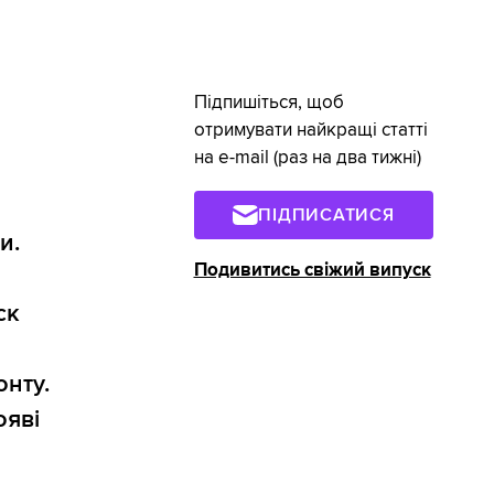
Підпишіться, щоб
отримувати найкращі статті
на e-mail (раз на два тижні)
ПІДПИСАТИСЯ
и.
Подивитись свіжий випуск
ск
онту.
ояві