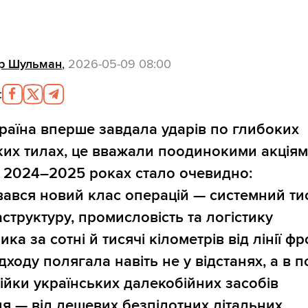
р Шульман
,
2026-05-09 08:00
:
раїна вперше завдала ударів по глибоких
ких тилах, це вважали поодинокими акціям
 2024–2025 роках стало очевидно:
ався новий клас операцій — системний ти
аструктуру, промисловість та логістику
ка за сотні й тисячі кілометрів від лінії фр
дходу полягала навіть не у відстанях, а в п
інійки українських далекобійних засобів
я — від дешевих безпілотних літальних