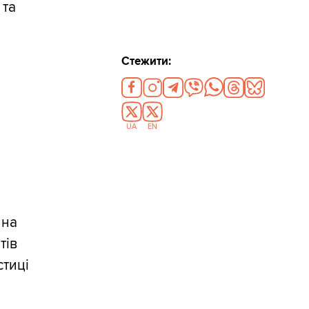
 та
Стежити:
UA
EN
 на
тів
стиці