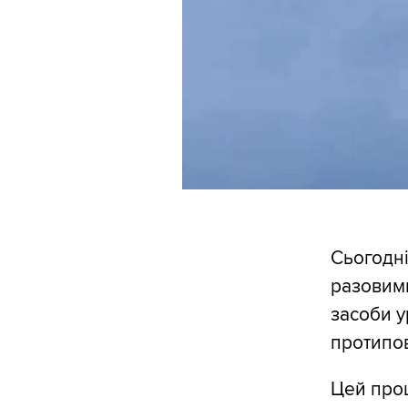
Сьогодні
разовими
засоби у
протипов
Цей проц