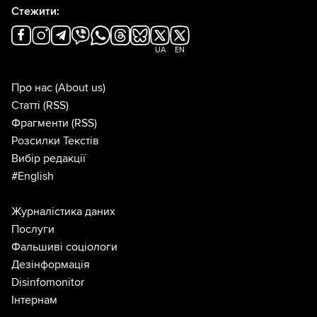
Стежити:
UA
EN
Про нас
(About us)
Статті
(RSS)
Фрагменти
(RSS)
Розсилки Текстів
Вибір редакції
#English
Журналістика даних
Послуги
Фальшиві соціологи
Дезінформація
Disinfomonitor
Інтернам