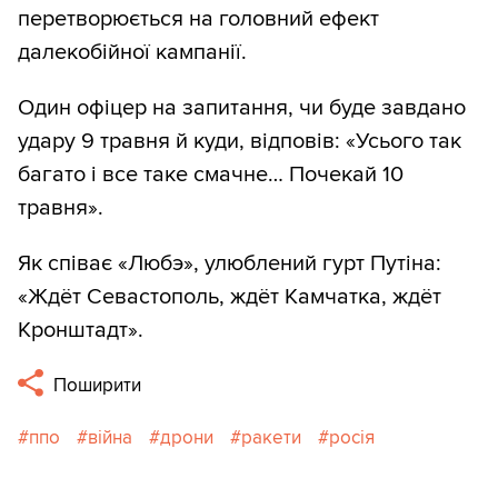
перетворюється на головний ефект
далекобійної кампанії.
Один офіцер на запитання, чи буде завдано
удару 9 травня й куди, відповів: «Усього так
багато і все таке смачне… Почекай 10
травня».
Як співає «Любэ», улюблений гурт Путіна:
«Ждёт Севастополь, ждёт Камчатка, ждёт
Кронштадт».
Поширити
ппо
війна
дрони
ракети
росія