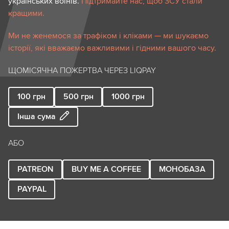
українських воїнів.
Підтримайте нас, щоб ЗСУ стали
кращими.
Ми не женемося за трафіком і кліками — ми шукаємо
історії, які вважаємо важливими і гідними вашого часу.
ЩОМІСЯЧНА ПОЖЕРТВА ЧЕРЕЗ LIQPAY
100
грн
500
грн
1000
грн
Інша сума
АБО
PATREON
BUY ME A COFFEE
МОНОБАЗА
PAYPAL