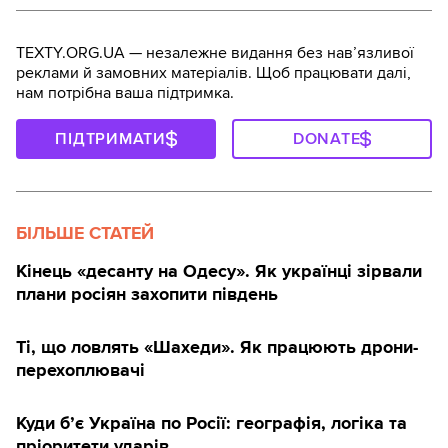
TEXTY.ORG.UA — незалежне видання без навʼязливої
реклами й замовних матеріалів. Щоб працювати далі,
нам потрібна ваша підтримка.
ПІДТРИМАТИ
DONATE
БІЛЬШЕ СТАТЕЙ
Кінець «десанту на Одесу». Як українці зірвали
плани росіян захопити південь
Ті, що ловлять «Шахеди». Як працюють дрони-
перехоплювачі
Куди б’є Україна по Росії: географія, логіка та
пріоритети ударів