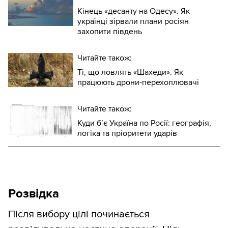
Кінець «десанту на Одесу». Як
українці зірвали плани росіян
захопити південь
Читайте також:
Ті, що ловлять «Шахеди». Як
працюють дрони-перехоплювачі
Читайте також:
Куди б’є Україна по Росії: географія,
логіка та пріоритети ударів
Розвідка
Після вибору цілі починається