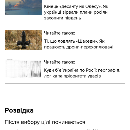
Кінець «десанту на Одесу». Як
українці зірвали плани росіян
захопити південь
Читайте також:
Ті, що ловлять «Шахеди». Як
працюють дрони-перехоплювачі
Читайте також:
Куди б’є Україна по Росії: географія,
логіка та пріоритети ударів
Розвідка
Після вибору цілі починається