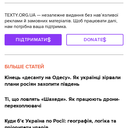
TEXTY.ORG.UA — незалежне видання без навʼязливої
реклами й замовних матеріалів. Щоб працювати далі,
нам потрібна ваша підтримка.
ПІДТРИМАТИ
DONATE
БІЛЬШЕ СТАТЕЙ
Кінець «десанту на Одесу». Як українці зірвали
плани росіян захопити південь
Ті, що ловлять «Шахеди». Як працюють дрони-
перехоплювачі
Куди б’є Україна по Росії: географія, логіка та
пріоритети ударів