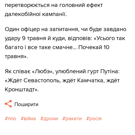
перетворюється на головний ефект
далекобійної кампанії.
Один офіцер на запитання, чи буде завдано
удару 9 травня й куди, відповів: «Усього так
багато і все таке смачне… Почекай 10
травня».
Як співає «Любэ», улюблений гурт Путіна:
«Ждёт Севастополь, ждёт Камчатка, ждёт
Кронштадт».
Поширити
ппо
війна
дрони
ракети
росія