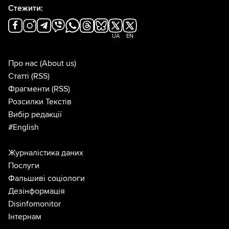
Стежити:
UA
EN
Про нас
(About us)
Статті
(RSS)
Фрагменти
(RSS)
Розсилки Текстів
Вибір редакції
#English
Журналістика даних
Послуги
Фальшиві соціологи
Дезінформація
Disinfomonitor
Інтернам