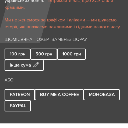
українських воїнів.
Підтримайте нас, щоб ЗСУ стали
кращими.
Ми не женемося за трафіком і кліками — ми шукаємо
історії, які вважаємо важливими і гідними вашого часу.
ЩОМІСЯЧНА ПОЖЕРТВА ЧЕРЕЗ LIQPAY
100
грн
500
грн
1000
грн
Інша сума
АБО
PATREON
BUY ME A COFFEE
МОНОБАЗА
PAYPAL