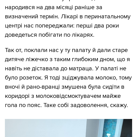
народився на два місяці раніше за
визначений термін. Лікарі в перинатальному
центрі нас попереджали: перші два роки
доведеться побігати по лікарях.
Так от, поклали нас у ту палату й дали старе
дитяче ліжечко з таким глибоким дном, що я
навіть не діставала до матраца. У палаті не
було розеток. Я тоді зціджувала молоко, тому
вночі й рано-вранці змушена була сидіти в
коридорі з молоковідсмоктувачем майже
гола по пояс. Таке собі задоволення, скажу.