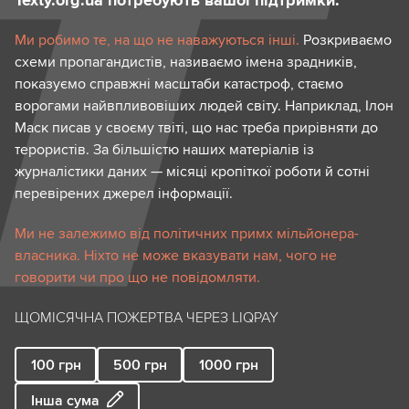
Texty.org.ua потребують вашої підтримки.
Ми робимо те, на що не наважуються інші.
Розкриваємо
схеми пропагандистів, називаємо імена зрадників,
показуємо справжні масштаби катастроф, стаємо
ворогами найвпливовіших людей світу. Наприклад, Ілон
Маск писав у своєму твіті, що нас треба прирівняти до
терористів. За більшістю наших матеріалів із
журналістики даних — місяці кропіткої роботи й сотні
перевірених джерел інформації.
Ми не залежимо від політичних примх мільйонера-
власника. Ніхто не може вказувати нам, чого не
говорити чи про що не повідомляти.
ЩОМІСЯЧНА ПОЖЕРТВА ЧЕРЕЗ LIQPAY
100
грн
500
грн
1000
грн
Інша сума