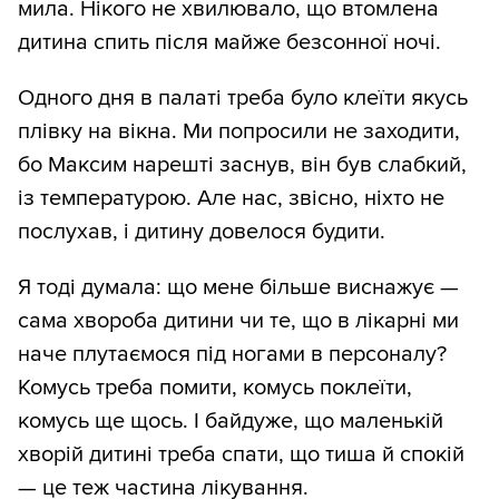
мила. Нікого не хвилювало, що втомлена
дитина спить після майже безсонної ночі.
Одного дня в палаті треба було клеїти якусь
плівку на вікна. Ми попросили не заходити,
бо Максим нарешті заснув, він був слабкий,
із температурою. Але нас, звісно, ніхто не
послухав, і дитину довелося будити.
Я тоді думала: що мене більше виснажує —
сама хвороба дитини чи те, що в лікарні ми
наче плутаємося під ногами в персоналу?
Комусь треба помити, комусь поклеїти,
комусь ще щось. І байдуже, що маленькій
хворій дитині треба спати, що тиша й спокій
— це теж частина лікування.