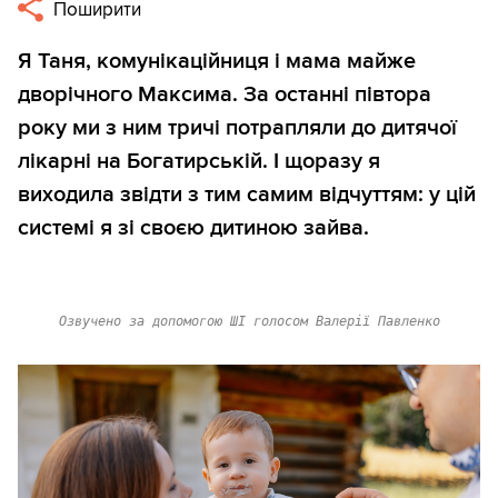
Поширити
Я Таня, комунікаційниця і мама майже
дворічного Максима. За останні півтора
року ми з ним тричі потрапляли до дитячої
лікарні на Богатирській. І щоразу я
виходила звідти з тим самим відчуттям: у цій
системі я зі своєю дитиною зайва.
Озвучено за допомогою ШІ голосом Валерії Павленко