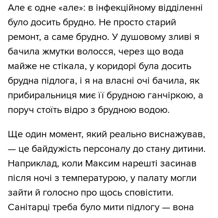
Але є одне «але»: в інфекційному відділенні
було досить брудно. Не просто старий
ремонт, а саме брудно. У душовому зливі я
бачила жмутки волосся, через що вода
майже не стікала, у коридорі була досить
брудна підлога, і я на власні очі бачила, як
прибиральниця миє її брудною ганчіркою, а
поруч стоїть відро з брудною водою.
Ще один момент, який реально виснажував,
— це байдужість персоналу до стану дитини.
Наприклад, коли Максим нарешті засинав
після ночі з температурою, у палату могли
зайти й голосно про щось сповістити.
Санітарці треба було мити підлогу — вона