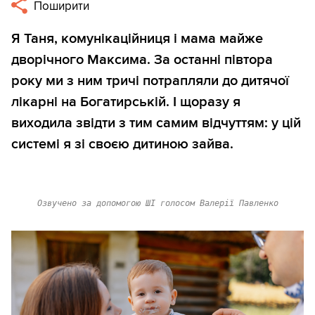
Поширити
Я Таня, комунікаційниця і мама майже
дворічного Максима. За останні півтора
року ми з ним тричі потрапляли до дитячої
лікарні на Богатирській. І щоразу я
виходила звідти з тим самим відчуттям: у цій
системі я зі своєю дитиною зайва.
Озвучено за допомогою ШІ голосом Валерії Павленко