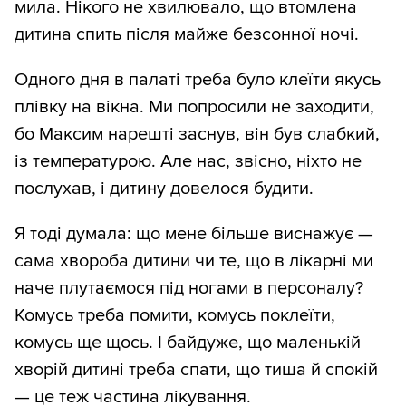
мила. Нікого не хвилювало, що втомлена
дитина спить після майже безсонної ночі.
Одного дня в палаті треба було клеїти якусь
плівку на вікна. Ми попросили не заходити,
бо Максим нарешті заснув, він був слабкий,
із температурою. Але нас, звісно, ніхто не
послухав, і дитину довелося будити.
Я тоді думала: що мене більше виснажує —
сама хвороба дитини чи те, що в лікарні ми
наче плутаємося під ногами в персоналу?
Комусь треба помити, комусь поклеїти,
комусь ще щось. І байдуже, що маленькій
хворій дитині треба спати, що тиша й спокій
— це теж частина лікування.