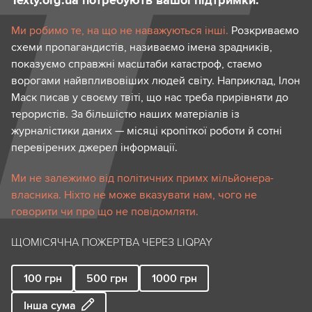
Texty.org.ua потребують вашої підтримки.
Ми робимо те, на що не наважуються інші.
Розкриваємо
схеми пропагандистів, називаємо імена зрадників,
показуємо справжні масштаби катастроф, стаємо
ворогами найвпливовіших людей світу. Наприклад, Ілон
Маск писав у своєму твіті, що нас треба прирівняти до
терористів. За більшістю наших матеріалів із
журналістики даних — місяці кропіткої роботи й сотні
перевірених джерел інформації.
Ми не залежимо від політичних примх мільйонера-
власника. Ніхто не може вказувати нам, чого не
говорити чи про що не повідомляти.
ЩОМІСЯЧНА ПОЖЕРТВА ЧЕРЕЗ LIQPAY
100
грн
500
грн
1000
грн
Інша сума