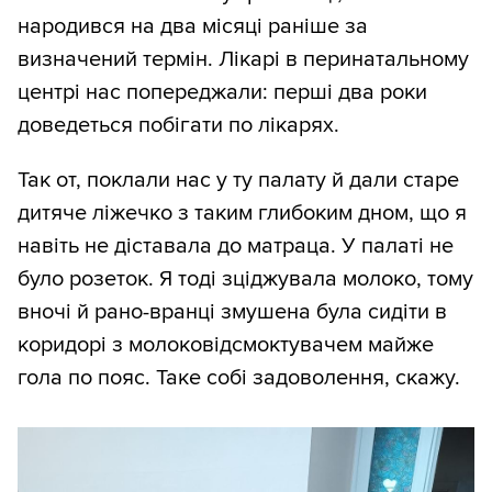
народився на два місяці раніше за
визначений термін. Лікарі в перинатальному
центрі нас попереджали: перші два роки
доведеться побігати по лікарях.
Так от, поклали нас у ту палату й дали старе
дитяче ліжечко з таким глибоким дном, що я
навіть не діставала до матраца. У палаті не
було розеток. Я тоді зціджувала молоко, тому
вночі й рано-вранці змушена була сидіти в
коридорі з молоковідсмоктувачем майже
гола по пояс. Таке собі задоволення, скажу.