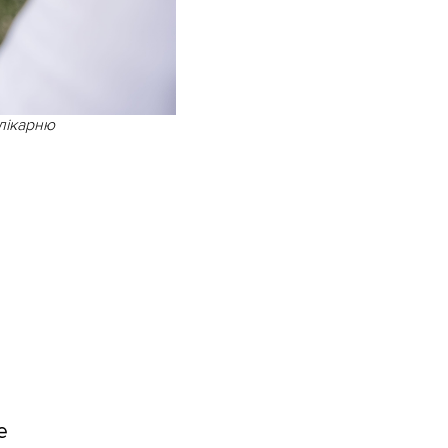
 лікарню
е