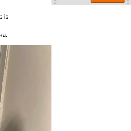
з із
на.