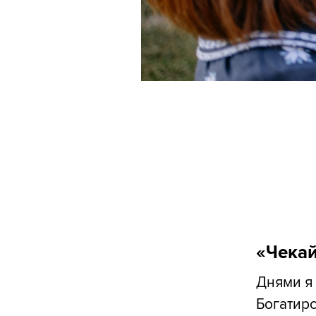
«Чекай
Днями я 
Богатирс