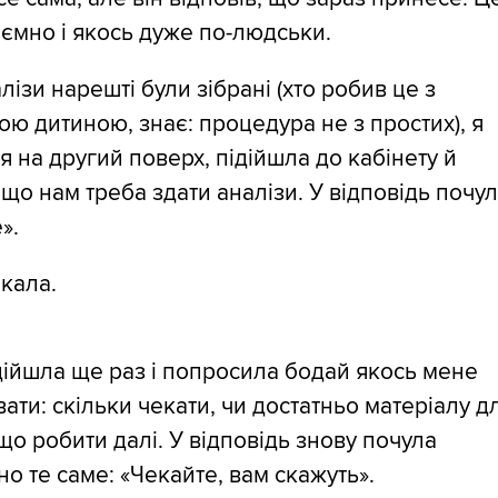
ємно і якось дуже по-людськи.
лізи нарешті були зібрані (хто робив це з
ю дитиною, знає: процедура не з простих), я
я на другий поверх, підійшла до кабінету й
 що нам треба здати аналізи. У відповідь почул
».
екала.
дійшла ще раз і попросила бодай якось мене
вати: скільки чекати, чи достатньо матеріалу д
 що робити далі. У відповідь знову почула
о те саме: «Чекайте, вам скажуть».