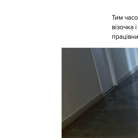
Тим часом
візочка 
працівни