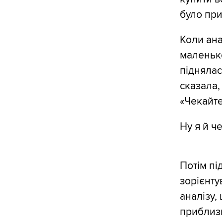
було при
Коли ана
маленько
піднялас
сказала,
«Чекайте
Ну я й ч
Потім пі
зорієнту
аналізу,
приблизн