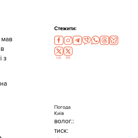
Стежити:
 мав
ів
і з
UA
EN
чна
Погода
Київ
а
волог.:
у
тиск:
е