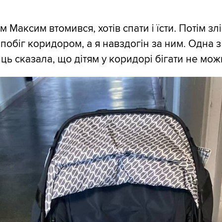
 Максим втомився, хотів спати і їсти. Потім злі
і побіг коридором, а я навздогін за ним. Одна з
ць сказала, що дітям у коридорі бігати не мож