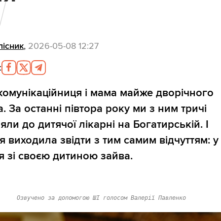
лісник
,
2026-05-08 12:27
:
 комунікаційниця і мама майже дворічного
. За останні півтора року ми з ним тричі
ли до дитячої лікарні на Богатирській. І
я виходила звідти з тим самим відчуттям: у 
 я зі своєю дитиною зайва.
Озвучено за допомогою ШІ голосом Валерії Павленко