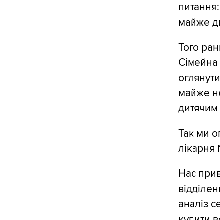
питання:
майже д
Того ран
Сімейна
оглянути
майже не
дитячим 
Так ми о
лікарня 
Нас прив
відділен
аналіз с
купити в