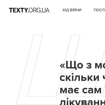
ХІД ВІЙНИ
ПОСЛ
«Що з м
скільки 
має сам
лікуван