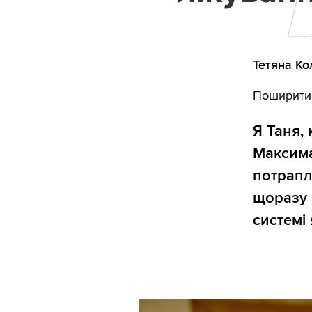
Тетяна Ко
Поширити
Я Таня,
Максима
потрапля
щоразу 
системі