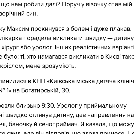
 що нам робити далі? Поруч у візочку спав мій
ворічний син.
ку Максим прокинувся з болем і дуже плакав.
 лікарка порадила викликати швидку — дитину
 хірург або уролог. Інших реалістичних варіант
 було: ті, хто намагався викликати в Києві такс
кріслом, мене зрозуміють.
пинилися в КНП «Київська міська дитяча кліні
№ 1» на Богатирській, 30.
езли близько 9:30. Уролог у приймальному
ні швидко оглянув дитину, дав направлення н
ечі, баночку й сечоприймач. Я казала, що мож
се сама, але він відповів, що зараз принесе. Ц