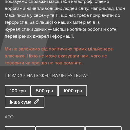
показуємо справжні масштаби катастроф, стаємо
ворогами найвпливовіших людей світу. Наприклад, Ілон
Маск писав у своєму твіті, що нас треба прирівняти до
терористів. За більшістю наших матеріалів із
журналістики даних — місяці кропіткої роботи й сотні
перевірених джерел інформації.
Ми не залежимо від політичних примх мільйонера-
власника. Ніхто не може вказувати нам, чого не
говорити чи про що не повідомляти.
ЩОМІСЯЧНА ПОЖЕРТВА ЧЕРЕЗ LIQPAY
100
грн
500
грн
1000
грн
Інша сума
АБО