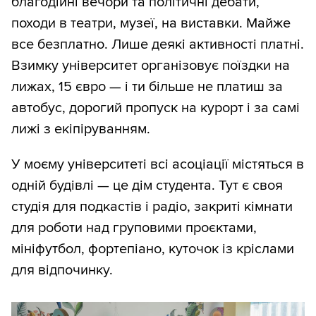
благодійні вечори та політичні дебати,
походи в театри, музеї, на виставки. Майже
все безплатно. Лише деякі активності платні.
Взимку університет організовує поїздки на
лижах, 15 євро — і ти більше не платиш за
автобус, дорогий пропуск на курорт і за самі
лижі з екіпіруванням.
У моєму університеті всі асоціації містяться в
одній будівлі — це дім студента. Тут є своя
студія для подкастів і радіо, закриті кімнати
для роботи над груповими проєктами,
мініфутбол, фортепіано, куточок із кріслами
для відпочинку.