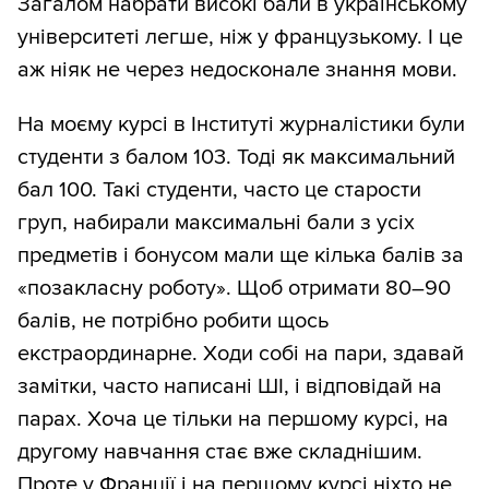
Загалом набрати високі бали в українському
університеті легше, ніж у французькому. І це
аж ніяк не через недосконале знання мови.
На моєму курсі в Інституті журналістики були
студенти з балом 103. Тоді як максимальний
бал 100. Такі студенти, часто це старости
груп, набирали максимальні бали з усіх
предметів і бонусом мали ще кілька балів за
«позакласну роботу». Щоб отримати 80–90
балів, не потрібно робити щось
екстраординарне. Ходи собі на пари, здавай
замітки, часто написані ШІ, і відповідай на
парах. Хоча це тільки на першому курсі, на
другому навчання стає вже складнішим.
Проте у Франції і на першому курсі ніхто не