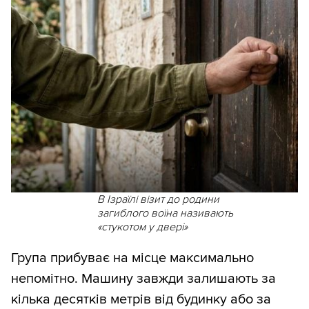
В Ізраїлі візит до родини
загиблого воїна називають
«стукотом у двері»
Група прибуває на місце максимально
непомітно. Машину завжди залишають за
кілька десятків метрів від будинку або за