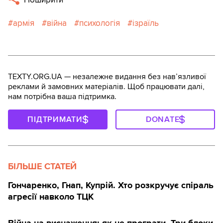
армія
війна
психологія
ізраїль
TEXTY.ORG.UA — незалежне видання без навʼязливої
реклами й замовних матеріалів. Щоб працювати далі,
нам потрібна ваша підтримка.
ПІДТРИМАТИ
DONATE
БІЛЬШЕ СТАТЕЙ
Гончаренко, Гнап, Купрій. Хто розкручує спіраль
агресії навколо ТЦК
Війна на виснаження: як не програти. Три блоки