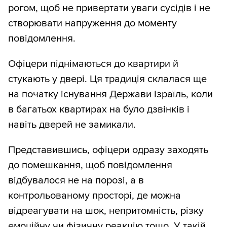
рогом, щоб не привертати уваги сусідів і не
створювати напруження до моменту
повідомлення.
Офіцери піднімаються до квартири й
стукають у двері. Ця традиція склалася ще
на початку існування Держави Ізраїль, коли
в багатьох квартирах на було дзвінків і
навіть дверей не замикали.
Представившись, офіцери одразу заходять
до помешкання, щоб повідомлення
відбувалося не на порозі, а в
контрольованому просторі, де можна
відреагувати на шок, непритомність, різку
емоційну чи фізичну реакцію тощо. У такій