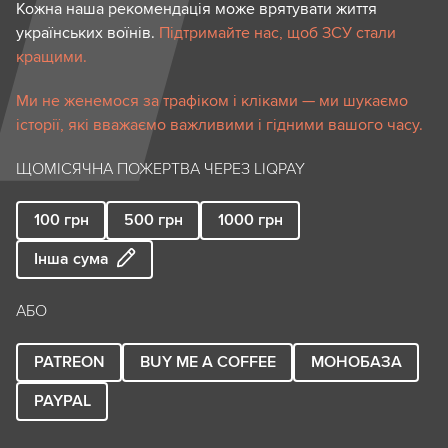
Кожна наша рекомендація може врятувати життя
українських воїнів.
Підтримайте нас, щоб ЗСУ стали
кращими.
Ми не женемося за трафіком і кліками — ми шукаємо
історії, які вважаємо важливими і гідними вашого часу.
ЩОМІСЯЧНА ПОЖЕРТВА ЧЕРЕЗ LIQPAY
100
грн
500
грн
1000
грн
Інша сума
АБО
PATREON
BUY ME A COFFEE
МОНОБАЗА
PAYPAL