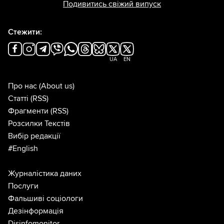
Подивитись свіжий випуск
Стежити:
UA
EN
Про нас
(About us)
Статті
(RSS)
Фрагменти
(RSS)
Розсилки Текстів
Вибір редакції
#English
Журналістика даних
Послуги
Фальшиві соціологи
Дезінформація
Disinfomonitor