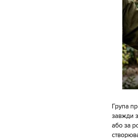
Група п
завжди з
або за р
створюв