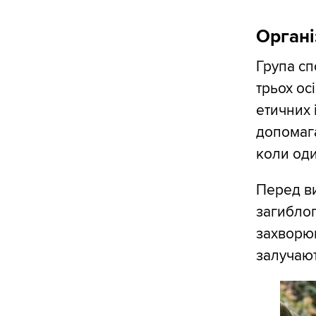
Органі
Група с
трьох ос
етичних 
допомага
коли оди
Перед ви
загиблог
захворюв
залучаю