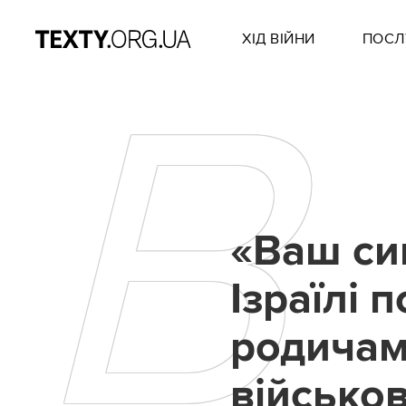
ХІД ВІЙНИ
ПОСЛ
В
«Ваш син
Ізраїлі 
родичам
військо