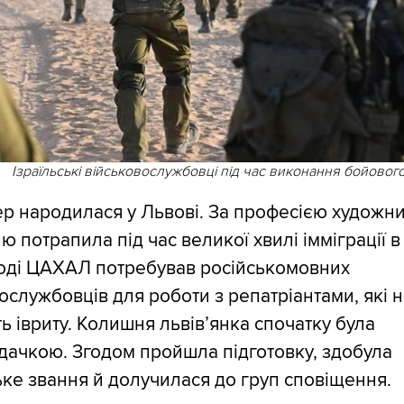
Ізраїльські військовослужбовці під час виконання бойовог
р народилася у Львові. За професією художни
лю потрапила під час великої хвилі імміграції в
Тоді ЦАХАЛ потребував російськомовних
ослужбовців для роботи з репатріантами, які 
ь івриту. Колишня львів’янка спочатку була
дачкою. Згодом пройшла підготовку, здобула
ке звання й долучилася до груп сповіщення.