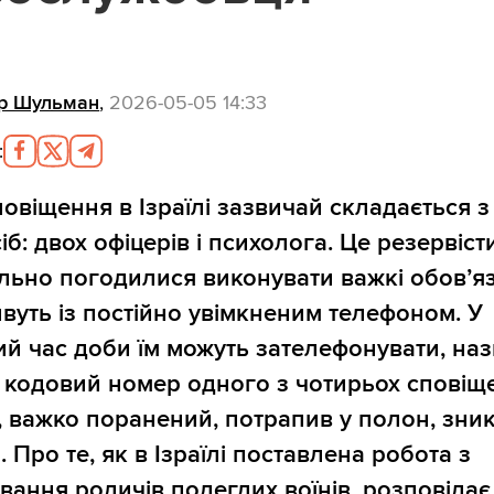
р Шульман
,
2026-05-05 14:33
:
повіщення в Ізраїлі зазвичай складається з
іб: двох офіцерів і психолога. Це резервісти
льно погодилися виконувати важкі обов’яз
вуть із постійно увімкненим телефоном. У
ий час доби їм можуть зателефонувати, наз
і кодовий номер одного з чотирьох сповіщ
, важко поранений, потрапив у полон, зни
. Про те, як в Ізраїлі поставлена робота з
вання родичів полеглих воїнів, розповідає