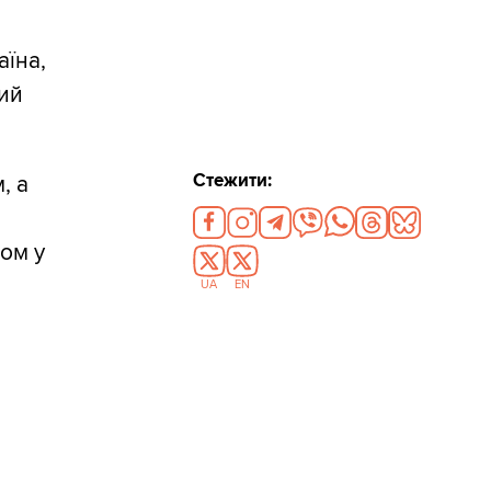
аїна,
ний
Стежити:
, а
том у
UA
EN