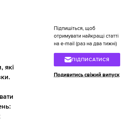
Підпишіться, щоб
отримувати найкращі статті
на e-mail (раз на два тижні)
ПІДПИСАТИСЯ
, які
Подивитись свіжий випуск
ки.
вати
ень:
к