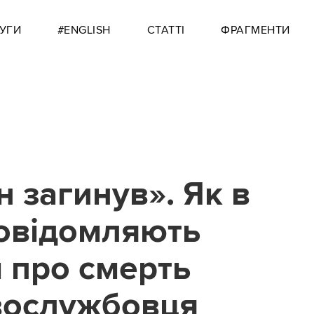
УГИ
#ENGLISH
СТАТТІ
ФРАГМЕНТИ
 загинув». Як в
повідомляють
 про смерть
вослужбовця