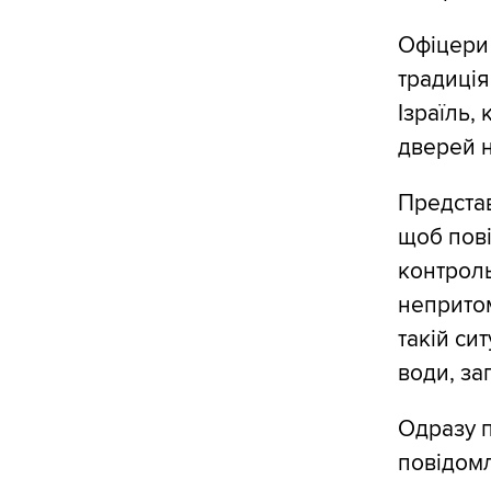
Офіцери 
традиція
Ізраїль, 
дверей 
Предста
щоб пові
контроль
непритом
такій си
води, за
Одразу п
повідомл