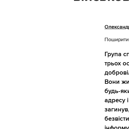
Олександ
Поширити
Група с
трьох ос
доброві
Вони жи
будь-як
адресу 
загинув
безвісти
інформу