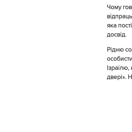
Чому гов
відпраць
яка пост
досвід.
Рідню со
особисти
Ізраїлю,
двері». 