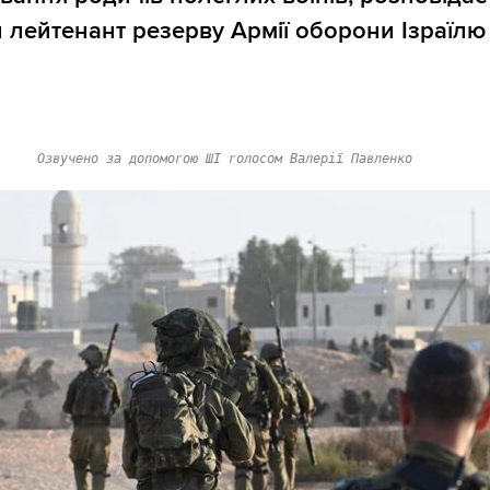
 лейтенант резерву Армії оборони Ізраїлю
Озвучено за допомогою ШІ голосом Валерії Павленко