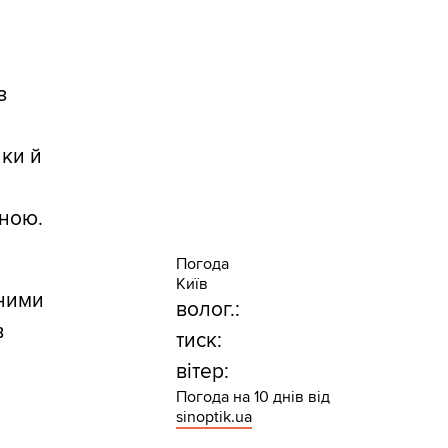
з
лки й
,
иною.
Погода
Київ
нними
волог.:
в
тиск:
вітер:
Погода на 10 днів від
sinoptik.ua