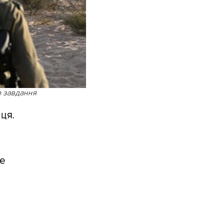
о завдання
ця.
не