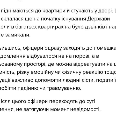
піднімаються до квартири й стукають у двері.
 склалася ще на початку існування Держави
коли в багатьох квартирах на було дзвінків і на
не замикали.
вившись, офіцери одразу заходять до помешка
домлення відбувалося не на порозі, а в
ованому просторі, де можна відреагувати на 
ність, різку емоційну чи фізичну реакцію тощо
туації важливо допомогти людині сісти, подати 
побігти падінню чи травмуванню.
ісля цього офіцери переходять до суті
ення, не затягуючи момент невідомості.