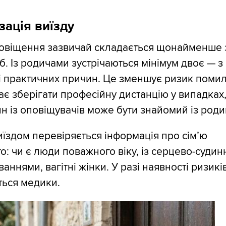
зація виїзду
повіщення зазвичай складається щонайменше 
іб. Із родичами зустрічаються мінімум двоє — з
і практичних причин. Це зменшує ризик поми
є зберігати професійну дистанцію у випадках
н із оповіщувачів може бути знайомий із род
їздом перевіряється інформація про сім’ю
о: чи є люди поважного віку, із серцево-суди
аннями, вагітні жінки. У разі наявності ризикі
ться медики.