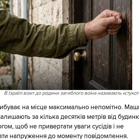
В Ізраїлі візит до родини загиблого воїна називають «стукот
рибуває на місце максимально непомітно. Маш
алишають за кілька десятків метрів від будин
огом, щоб не привертати уваги сусідів і не
ати напруження до моменту повідомлення.