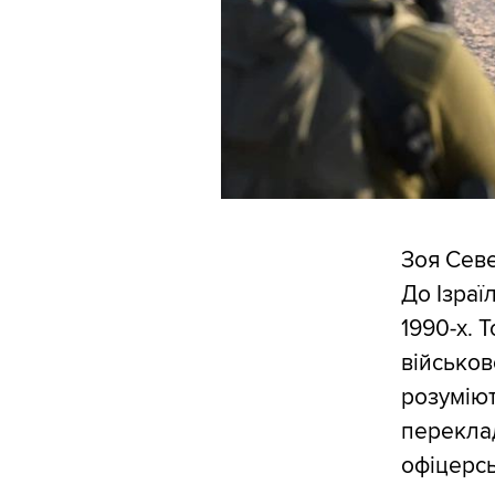
Зоя Севе
До Ізраї
1990-х. 
військов
розуміют
перекла
офіцерсь