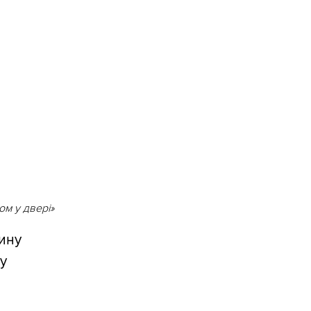
ом у двері»
ину
ку