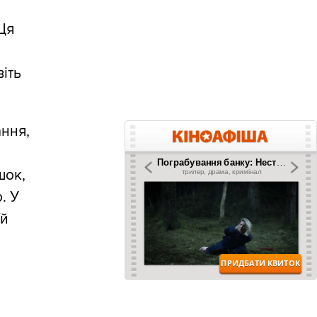
 Ця
віть
ння,
шок,
. У
їй