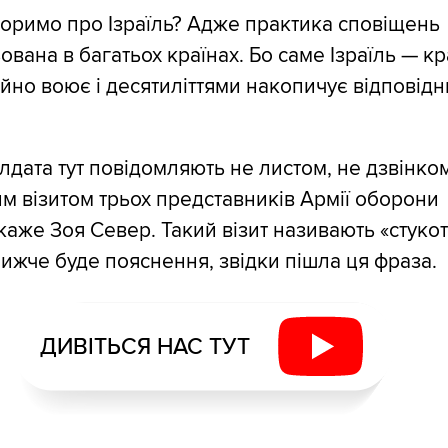
оримо про Ізраїль? Адже практика сповіщень
ована в багатьох країнах. Бо саме Ізраїль — кр
ійно воює і десятиліттями накопичує відповід
лдата тут повідомляють не листом, не дзвінком
м візитом трьох представників Армії оборони
 каже Зоя Север. Такий візит називають «стуко
Нижче буде пояснення, звідки пішла ця фраза.
ДИВІТЬСЯ НАС ТУТ