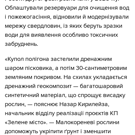
Облаштували резервуари для очищення вод
і пожежогасіння, відновили й модернізували
мережу свердловин, із яких беруть зразки
води для виявлення особливо токсичних
забруднень.
«Купол полігона застелили дренажним
шаром пісковика, а потім 30-сантиметровим
земляним покривом. На схилах укладається
дренажний геокомпозит — багатошаровий
синтетичний матеріал, що спрощує висадку
рослин, — пояснює Назар Кирилейза,
начальник відділу реалізації проєктів КП
«Зелене місто». — Малокореневі рослини
допоможуть укріпити ґрунт і зменшити