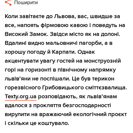
Поширити
Коли завітаєте до Львова, вас, швидше за
все, напоять фірмовою кавою і поведуть на
Високий Замок. Звідси місто як на долоні.
Вдалині видно мальовничі пагорби, а в
хорошу погоду й Карпати. Однак
акцентувати увагу гостей на монструозній
горі на горизонті в північному напрямку
львів’яни не поспішали. Це був терикон
горезвісного Грибовицького сміттєзвалища.
Texty.org.ua
розповідають, як львів’янам
вдалося з прокляття безгосподарності
вирулити на вражаючий екологічний проєкт
і скільки це коштувало.