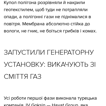
Купол полігона розрівняли й накрили
геотекстилем, щоб туди не потрапляли
опади, а полігонні гази не піднімалися в
повітря. Мембрана абсолютно стійка до
вологи, не гниє, не боїться грибків і комах.
ЗАПУСТИЛИ ГЕНЕРАТОРНУ
УСТАНОВКУ: ВИКАЧУЮТЬ ЗІ
СМІТТЯ ГАЗ
Усі роботи першої фази виконала турецька
компанія JV Goksin — Hayat Group, яка