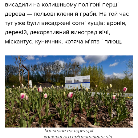
висадили на колишньому полігоні перші
дерева — польові клени й граби. На той час
тут уже були висаджені сотні кущів: аронія,
деревій, декоративний виноград вічі,
міскантус, куничник, котяча м’ята і плющ.
Тюльпани на території
колишнього сміттєзвалища під