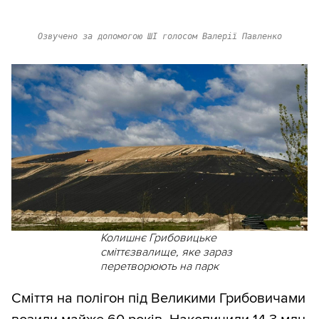
Озвучено за допомогою ШІ голосом Валерії Павленко
Колишнє Грибовицьке
сміттєзвалище, яке зараз
перетворюють на парк
Сміття на полігон під Великими Грибовичами