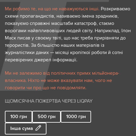
Ми робимо те, на що не наважуються інші.
Розкриваємо
схеми пропагандистів, називаємо імена зрадників,
показуємо справжні масштаби катастроф, стаємо
ворогами найвпливовіших людей світу. Наприклад, Ілон
Маск писав у своєму твіті, що нас треба прирівняти до
терористів. За більшістю наших матеріалів із
журналістики даних — місяці кропіткої роботи й сотні
перевірених джерел інформації.
Ми не залежимо від політичних примх мільйонера-
власника. Ніхто не може вказувати нам, чого не
говорити чи про що не повідомляти.
ЩОМІСЯЧНА ПОЖЕРТВА ЧЕРЕЗ LIQPAY
100
грн
500
грн
1000
грн
Інша сума