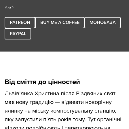
АБО
PATREON
BUY ME A COFFEE
МОНОБАЗА
PAYPAL
Від сміття до цінностей
Львів’янка Христина після Різдвяних свят
має нову традицію — відвезти новорічну
ялинку на міську компостувальну станцію,
яку запустили п’ять років тому. Тут органічні
відходи подрібнюють і перетворюють на