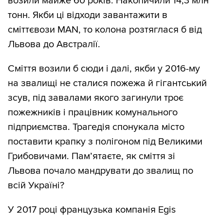
возили майже 60 років. Накопичили 14,3 млн
тонн. Якби ці відходи завантажити в
сміттєвози MAN, то колона розтяглася б від
Львова до Австралії.
Сміття возили б сюди і далі, якби у 2016-му
на звалищі не сталися пожежа й гігантський
зсув, під завалами якого загинули троє
пожежників і працівник комунального
підприємства. Трагедія спонукала місто
поставити крапку з полігоном під Великими
Грибовичами. Пам’ятаєте, як сміття зі
Львова почало мандрувати до звалищ по
всій Україні?
У 2017 році французька компанія Egis