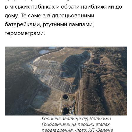
в міських пабліках й обрати найближчий до
дому. Те саме з відпрацьованими
батарейками, ртутними лампами,
термометрами.
Колишнє звалище під Великими
Грибовичами на перших етапах
перетворення. Фото: КП «Зелене