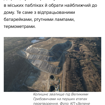
в міських пабліках й обрати найближчий до
дому. Те саме з відпрацьованими
батарейками, ртутними лампами,
термометрами.
Колишнє звалище під Великими
Грибовичами на перших етапах
перетворення. Фото: КП «Зелене