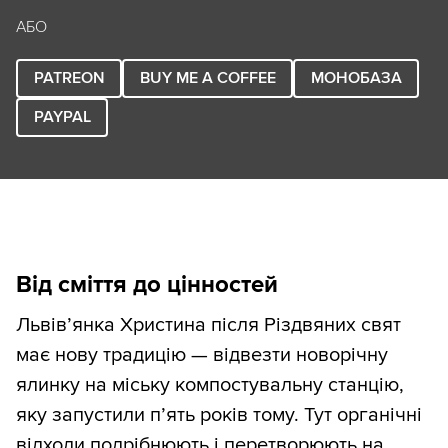
АБО
PATREON
BUY ME A COFFEE
МОНОБАЗА
PAYPAL
Від сміття до цінностей
Львів’янка Христина після Різдвяних свят
має нову традицію — відвезти новорічну
ялинку на міську компостувальну станцію,
яку запустили п’ять років тому. Тут органічні
відходи подрібнюють і перетворюють на