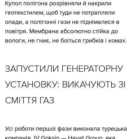
Купол полігона розрівняли й накрили
геотекстилем, щоб туди не потрапляли
опади, а полігонні гази не піднімалися в
повітря. Мембрана абсолютно стійка до
вологи, не гниє, не боїться грибків і комах.
ЗАПУСТИЛИ ГЕНЕРАТОРНУ
УСТАНОВКУ: ВИКАЧУЮТЬ ЗІ
СМІТТЯ ГАЗ
Усі роботи першої фази виконала турецька
компанія JV Goksin — Hayat Group, яка