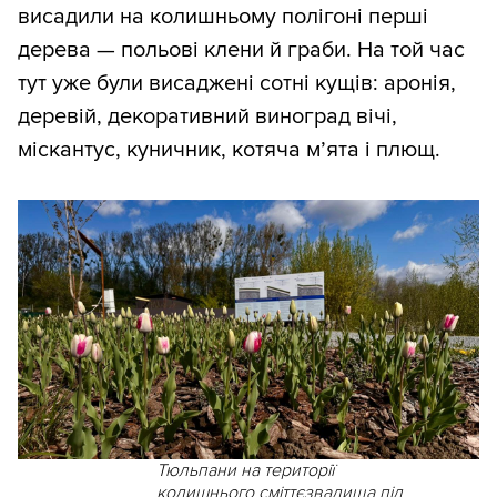
висадили на колишньому полігоні перші
дерева — польові клени й граби. На той час
тут уже були висаджені сотні кущів: аронія,
деревій, декоративний виноград вічі,
міскантус, куничник, котяча м’ята і плющ.
Тюльпани на території
колишнього сміттєзвалища під