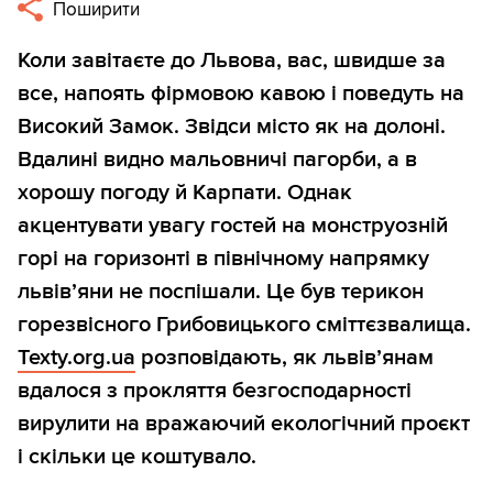
Поширити
Коли завітаєте до Львова, вас, швидше за
все, напоять фірмовою кавою і поведуть на
Високий Замок. Звідси місто як на долоні.
Вдалині видно мальовничі пагорби, а в
хорошу погоду й Карпати. Однак
акцентувати увагу гостей на монструозній
горі на горизонті в північному напрямку
львів’яни не поспішали. Це був терикон
горезвісного Грибовицького сміттєзвалища.
Texty.org.ua
розповідають, як львів’янам
вдалося з прокляття безгосподарності
вирулити на вражаючий екологічний проєкт
і скільки це коштувало.