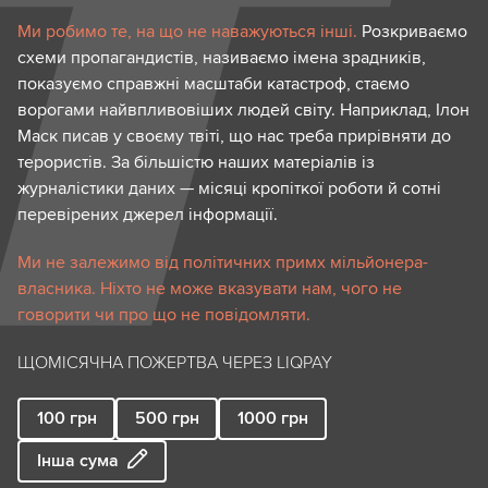
Ми робимо те, на що не наважуються інші.
Розкриваємо
схеми пропагандистів, називаємо імена зрадників,
показуємо справжні масштаби катастроф, стаємо
ворогами найвпливовіших людей світу. Наприклад, Ілон
Маск писав у своєму твіті, що нас треба прирівняти до
терористів. За більшістю наших матеріалів із
журналістики даних — місяці кропіткої роботи й сотні
перевірених джерел інформації.
Ми не залежимо від політичних примх мільйонера-
власника. Ніхто не може вказувати нам, чого не
говорити чи про що не повідомляти.
ЩОМІСЯЧНА ПОЖЕРТВА ЧЕРЕЗ LIQPAY
100
грн
500
грн
1000
грн
Інша сума