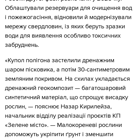
Облаштували резервуари для очищення вод
і пожежогасіння, відновили й модернізували
мережу свердловин, із яких беруть зразки
води для виявлення особливо токсичних
забруднень.
«Купол полігона застелили дренажним
шаром пісковика, а потім 30-сантиметровим
земляним покривом. На схилах укладається
дренажний геокомпозит — багатошаровий
синтетичний матеріал, що спрощує висадку
рослин, — пояснює Назар Кирилейза,
начальник відділу реалізації проєктів КП
«Зелене місто». — Малокореневі рослини
допоможуть укріпити ґрунт і зменшити