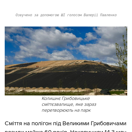
Озвучено за допомогою ШІ голосом Валерії Павленко
Колишнє Грибовицьке
сміттєзвалище, яке зараз
перетворюють на парк
Сміття на полігон під Великими Грибовичами